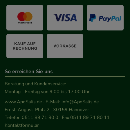
Informationen über die Art und Weise der Nutzung
unserer Website sammeln, mit deren Hilfe wir
unsere Website weiter für Sie optimieren können,
den Inhalt auf unserer Website aber auch die
Werbung auf Drittseiten möglichst relevant für Sie
zu gestalten. Bitte beachten Sie, dass Daten hierfür
teilweise an Dritte wie z.B. Google oder soziale
Medien übertragen werden.
So erreichen Sie uns
Beratung und Kundenservice:
Montag - Freitag von 9.00 bis 17.00 Uhr
www.ApoSalis.de
· E-Mail:
info@ApoSalis.de
Ernst-August-Platz 2 · 30159 Hannover
Telefon 0511 89 71 80 0 · Fax 0511 89 71 80 11
Kontaktformular