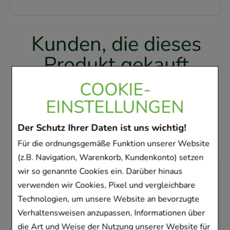
Kunden, die dieses
Produkt gekauft
haben, haben sich
COOKIE-
ebenfalls für folgende
EINSTELLUNGEN
Artikel entschieden
Der Schutz Ihrer Daten ist uns wichtig!
Für die ordnungsgemäße Funktion unserer Website
(z.B. Navigation, Warenkorb, Kundenkonto) setzen
wir so genannte Cookies ein. Darüber hinaus
-
8%
verwenden wir Cookies, Pixel und vergleichbare
Technologien, um unsere Website an bevorzugte
Verhaltensweisen anzupassen, Informationen über
die Art und Weise der Nutzung unserer Website für