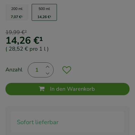
200 ml
500 ml
7,07 €
¹
14,26 €
¹
19,99 €
²
14,26 €
¹
(
28,52 €
pro 1 l
)
Anzahl
In den Warenkorb
Sofort lieferbar