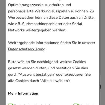
Optimierungszwecke zu erhalten und
PRIORIN Kapseln
personalisierte Werbung ausspielen zu können. Zu
Werbezwecken können diese Daten auch an Dritte,
Bayer Vital GmbH
wie z.B. Suchmaschinenanbieter oder Social
120
St
Kapseln
Networks weitergegeben werden.
04002065
Weitergehende Informationen finden Sie in unserer
Sofort lieferbar
Datenschutzerklärung
.
AVP
:
49,99 €
²
0,38 €
pro 1 Stk
Bitte wählen Sie nachfolgend, welche Cookies
45,98 €
¹
gesetzt werden dürfen, und bestätigen Sie dies
durch "Auswahl bestätigen" oder akzeptieren Sie
alle Cookies durch "Alle auswählen":
Mehr Information