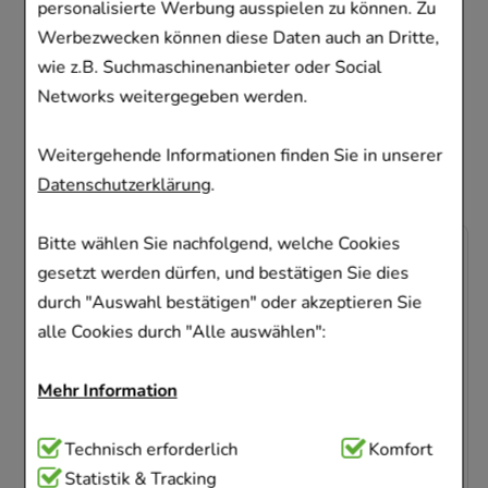
Produkt gekauft
personalisierte Werbung ausspielen zu können. Zu
Werbezwecken können diese Daten auch an Dritte,
haben, haben sich
wie z.B. Suchmaschinenanbieter oder Social
ebenfalls für folgende
Networks weitergegeben werden.
Artikel entschieden
Weitergehende Informationen finden Sie in unserer
Datenschutzerklärung
.
Bitte wählen Sie nachfolgend, welche Cookies
-
29%
gesetzt werden dürfen, und bestätigen Sie dies
durch "Auswahl bestätigen" oder akzeptieren Sie
alle Cookies durch "Alle auswählen":
Mehr Information
ASPIRIN Complex
Btl.m.Gran.z.Herst.e.Susp.z.Einn.
Technisch Notwendig:
Technisch erforderlich
Hierbei handelt es sich um
Komfort
Cookies, die für die Grundfunktionen unserer
Statistik & Tracking
Bayer Vital GmbH