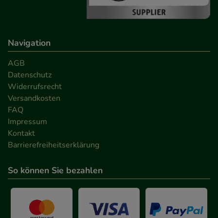
unserer Website sammeln, mit deren Hilfe wir
unsere Website weiter für Sie optimieren können,
den Inhalt auf unserer Website aber auch die
Werbung auf Drittseiten möglichst relevant für Sie
Navigation
zu gestalten. Bitte beachten Sie, dass Daten hierfür
AGB
teilweise an Dritte wie z.B. Google oder soziale
Datenschutz
Medien übertragen werden.
Widerrufsrecht
Versandkosten
FAQ
Impressum
Kontakt
Barrierefreiheitserklärung
So können Sie bezahlen