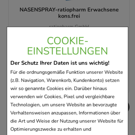
SINUPRET extract überzogene Tabletten
Bionorica SE
40
St
Tabletten, überzogen
COOKIE-
09285547
EINSTELLUNGEN
Sofort lieferbar
Der Schutz Ihrer Daten ist uns wichtig!
AVP
:
29,99 €
²
Für die ordnungsgemäße Funktion unserer Website
0,50 €
pro 1 Stk
19,99 €
¹
(z.B. Navigation, Warenkorb, Kundenkonto) setzen
wir so genannte Cookies ein. Darüber hinaus
verwenden wir Cookies, Pixel und vergleichbare
Technologien, um unsere Website an bevorzugte
Verhaltensweisen anzupassen, Informationen über
die Art und Weise der Nutzung unserer Website für
Kunden, die dieses
Optimierungszwecke zu erhalten und