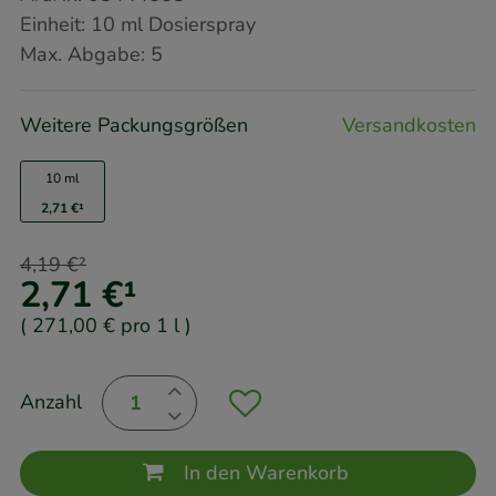
Einheit:
10
ml
Dosierspray
Max. Abgabe:
5
Weitere Packungsgrößen
Versandkosten
10 ml
2,71 €
¹
4,19 €
²
2,71 €
¹
(
271,00 €
pro 1 l
)
Anzahl
In den Warenkorb