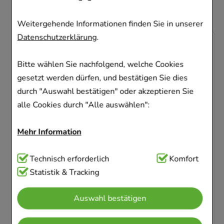
Weitergehende Informationen finden Sie in unserer
Datenschutzerklärung
.
-
29%
Bitte wählen Sie nachfolgend, welche Cookies
gesetzt werden dürfen, und bestätigen Sie dies
durch "Auswahl bestätigen" oder akzeptieren Sie
alle Cookies durch "Alle auswählen":
ASPIRIN Complex
Mehr Information
Btl.m.Gran.z.Herst.e.Susp.z.Einn.
Bayer Vital GmbH
Technisch Notwendig:
Technisch erforderlich
Hierbei handelt es sich um
Komfort
20
St
Granulat zur Herstellung einer Suspension
Cookies, die für die Grundfunktionen unserer
Statistik & Tracking
zum Einnehmen
Website notwendig sind (z.B. Navigation,
04114918
Auswahl bestätigen
Warenkorb, Kundenkonto), weshalb auf diese nicht
Sofort lieferbar
verzichtet werden kann.