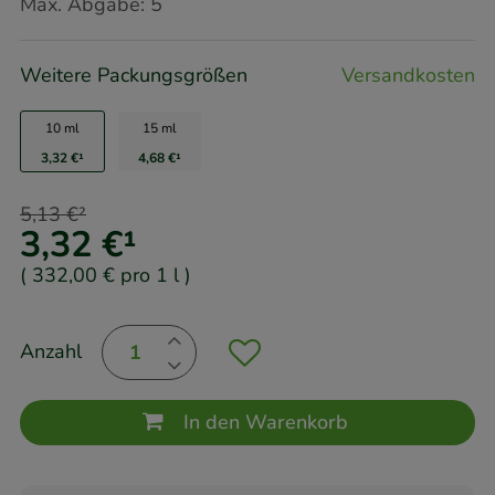
Max. Abgabe:
5
Weitere Packungsgrößen
Versandkosten
10 ml
15 ml
3,32 €
¹
4,68 €
¹
5,13 €
²
3,32 €
¹
(
332,00 €
pro 1 l
)
Anzahl
In den Warenkorb