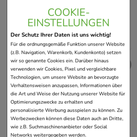
Sofort lieferbar
COOKIE-
EINSTELLUNGEN
AVP
:
29,99 €
²
0,50 €
pro 1 Stk
Der Schutz Ihrer Daten ist uns wichtig!
19,99 €
¹
Für die ordnungsgemäße Funktion unserer Website
(z.B. Navigation, Warenkorb, Kundenkonto) setzen
wir so genannte Cookies ein. Darüber hinaus
verwenden wir Cookies, Pixel und vergleichbare
Technologien, um unsere Website an bevorzugte
Kunden, die dieses
Verhaltensweisen anzupassen, Informationen über
die Art und Weise der Nutzung unserer Website für
Produkt gekauft
Optimierungszwecke zu erhalten und
haben, haben sich
personalisierte Werbung ausspielen zu können. Zu
ebenfalls für folgende
Werbezwecken können diese Daten auch an Dritte,
wie z.B. Suchmaschinenanbieter oder Social
Artikel entschieden
Networks weitergegeben werden.