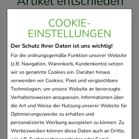
Artikel entschieden
COOKIE-
-
5,5%
EINSTELLUNGEN
Der Schutz Ihrer Daten ist uns wichtig!
Für die ordnungsgemäße Funktion unserer Website
(z.B. Navigation, Warenkorb, Kundenkonto) setzen
wir so genannte Cookies ein. Darüber hinaus
FORMIGRAN Filmtabletten
verwenden wir Cookies, Pixel und vergleichbare
Technologien, um unsere Website an bevorzugte
PharmaSGP GmbH
Verhaltensweisen anzupassen, Informationen über
2
St
Filmtabletten
die Art und Weise der Nutzung unserer Website für
02195485
Optimierungszwecke zu erhalten und
personalisierte Werbung ausspielen zu können. Zu
Sofort lieferbar
Werbezwecken können diese Daten auch an Dritte,