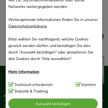
wie z.B. Suchmaschinenanbieter oder Social
AVP
:
12,99 €
²
Networks weitergegeben werden.
6,14 €
pro 1 Stk
12,27 €
¹
Weitergehende Informationen finden Sie in unserer
Datenschutzerklärung
.
Bitte wählen Sie nachfolgend, welche Cookies
gesetzt werden dürfen, und bestätigen Sie dies
durch "Auswahl bestätigen" oder akzeptieren Sie
alle Cookies durch "Alle auswählen":
Mehr Information
Technisch Notwendig:
Technisch erforderlich
Hierbei handelt es sich um
Komfort
Cookies, die für die Grundfunktionen unserer
Statistik & Tracking
Navigation
Website notwendig sind (z.B. Navigation,
Auswahl bestätigen
Warenkorb, Kundenkonto), weshalb auf diese nicht
AGB