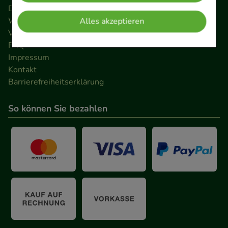
verzichtet werden kann.
Datenschutz
Widerrufsrecht
Alles akzeptieren
Versandkosten
Komfort:
Diese Cookies werden genutzt um das
FAQ
Einkaufserlebnis noch ansprechender zu gestalten,
Impressum
beispielsweise für die Wiedererkennung des
Kontakt
Besuchers oder unsere Seite an bevorzugte
Barrierefreiheitserklärung
Verhaltensweisen (z.B. Spracheinstellung)
anzupassen. Komfort-Cookies ermöglichen es uns
So können Sie bezahlen
auch auf Ihre Bedürfnisse zugeschrittene Inhalte
anzuzeigen und unser Partnerprogramm zu
betreiben.
Statistik & Tracking:
Hierüber lassen sich
Informationen über die Art und Weise der Nutzung
unserer Website sammeln, mit deren Hilfe wir
unsere Website weiter für Sie optimieren können,
den Inhalt auf unserer Website aber auch die