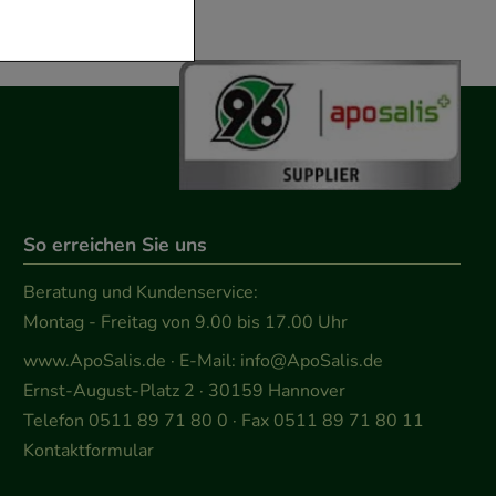
der zu gestalten,
vorzugte
chen es uns auch
m zu betreiben.
der Nutzung
So erreichen Sie uns
timieren können,
elevant für Sie zu
Beratung und Kundenservice:
gle oder soziale
Montag - Freitag von 9.00 bis 17.00 Uhr
www.ApoSalis.de
· E-Mail:
info@ApoSalis.de
Ernst-August-Platz 2 · 30159 Hannover
Telefon 0511 89 71 80 0 · Fax 0511 89 71 80 11
Kontaktformular