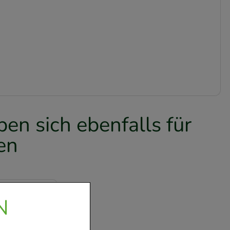
en sich ebenfalls für
en
N