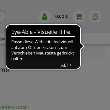
0,00 €
gebote
Markenshops
Ratgeber
App
eme
Versandkosten