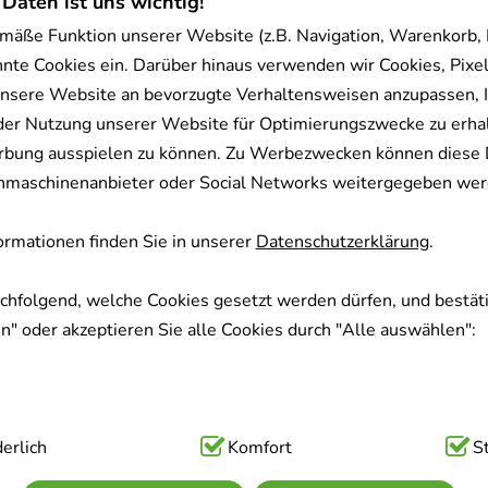
 Daten ist uns wichtig!
mäße Funktion unserer Website (z.B. Navigation, Warenkorb,
nnte Cookies ein. Darüber hinaus verwenden wir Cookies, Pixel
E-POSAY Dermallergo
SINUPRET forte üb
nsere Website an bevorzugte Verhaltensweisen anzupassen, 
Nachtcreme
Tabletten
der Nutzung unserer Website für Optimierungszwecke zu erha
rbung ausspielen zu können. Zu Werbezwecken können diese 
real Deutschland GmbH
Bionorica S
uchmaschinenanbieter oder Social Networks weitergegeben wer
40
ml
Creme
50
St
Tabletten, ü
17954809
08625573
rmationen finden Sie in unserer
Datenschutzerklärung
.
Sofort lieferbar
Sofort lieferb
achfolgend, welche Cookies gesetzt werden dürfen, und bestäti
€
²
AVP
:
28,45 €
²
ro 1 l
0,42 €
pro 1 Stk
" oder akzeptieren Sie alle Cookies durch "Alle auswählen":
 €
¹
20,90 €
¹
ig:
erlich
Hierbei handelt es sich um Cookies, die für die Grundfunk
Komfort
S
sind (z.B. Navigation, Warenkorb, Kundenkonto), weshalb auf 