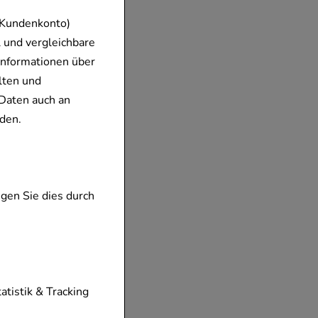
 Kundenkonto)
 und vergleichbare
erzogene
Informationen über
lten und
Daten auch an
E
den.
berzogen
ar
gen Sie dies durch
tionen unserer
tatistik & Tracking
diese nicht