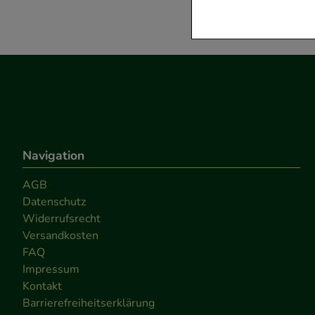
verzichtet werden 
Komfort:
Diese Coo
beispielsweise für
Verhaltensweisen (
auf Ihre Bedürfnis
Statistik & Trackin
Navigation
unserer Website sa
den Inhalt auf unse
AGB
Datenschutz
gestalten. Bitte be
Widerrufsrecht
Medien übertragen
Versandkosten
FAQ
Impressum
Kontakt
Barrierefreiheitserklärung