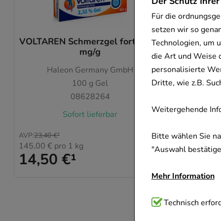
Der Schutz Ihrer
Für die ordnungsge
setzen wir so gena
VOLTAREN Schmerzgel forte 23,2
ROCH
Technologien, um u
mg/g
die Art und Weise 
personalisierte We
Haleon Germany GmbH
L'O
Dritte, wie z.B. S
100
g
Gel
08628264
Weitergehende Info
Sofort lieferbar
Bitte wählen Sie n
AVP
:
23,40 €
²
AVP
:
27,50 
145,00 €
pro 1 kg
422,50 €
p
"Auswahl bestätigen
14,50 €
¹
16,90
Mehr Information
Technisch Notwend
Technisch erford
Website notwendig 