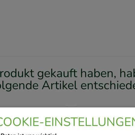
rodukt gekauft haben, hab
olgende Artikel entschied
-
26,5%
COOKIE-EINSTELLUNGE