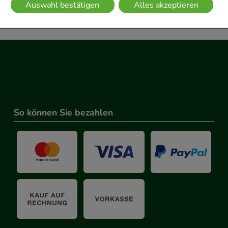
Auswahl bestätigen
Alles akzeptieren
kann.
kies werden genutzt um das Einkaufserlebnis noch ansprechen
 die Wiedererkennung des Besuchers oder unsere Seite an be
z.B. Spracheinstellung) anzupassen. Komfort-Cookies ermögli
se zugeschrittene Inhalte anzuzeigen und unser Partnerprogram
g:
Hierüber lassen sich Informationen über die Art und Weise 
So können Sie bezahlen
mmeln, mit deren Hilfe wir unsere Website weiter für Sie op
rer Website aber auch die Werbung auf Drittseiten möglichst r
achten Sie, dass Daten hierfür teilweise an Dritte wie z.B. Goo
 werden.