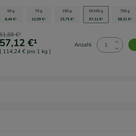
50 g
75 g
150 g
5X100 g
700 g
8,46 €
¹
12,09 €
¹
23,75 €
¹
57,12 €
¹
58,21 €
¹
61,88 €
²
57,12 €
¹
Anzahl
(
114,24 €
pro 1 kg
)