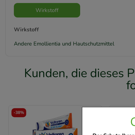
Wirkstoff
Wirkstoff
Andere Emollientia und Hautschutzmittel
Kunden, die dieses P
f
-
38%
-
38,5%