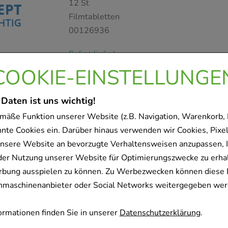
12
St
Filmtabletten
00126936
Sofort lieferbar
COOKIE-EINSTELLUNGE
SUMATRIPTAN beta 50 mg
 Daten ist uns wichtig!
betapharm Arzneimittel GmbH
mäße Funktion unserer Website (z.B. Navigation, Warenkorb,
12
St
nnte Cookies ein. Darüber hinaus verwenden wir Cookies, Pixel
Filmtabletten
nsere Website an bevorzugte Verhaltensweisen anzupassen, 
00121353
der Nutzung unserer Website für Optimierungszwecke zu erha
Sofort lieferbar
rbung ausspielen zu können. Zu Werbezwecken können diese 
uchmaschinenanbieter oder Social Networks weitergegeben wer
IVABRADIN beta 2,5 mg Fi
rmationen finden Sie in unserer
Datenschutzerklärung
.
betapharm Arzneimittel GmbH