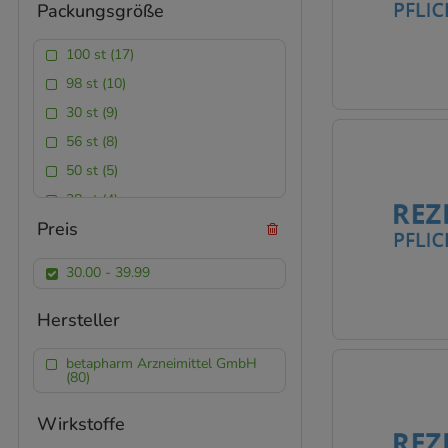
Packungsgröße
Retard-Kapseln (1)
Retard-Tabletten (7)
100 st (17)
Schmelztabletten (4)
98 st (10)
Tabletten (5)
30 st (9)
56 st (8)
50 st (5)
28 st (4)
Preis
200 st (4)
14 st (4)
30.00 - 39.99
42 st (4)
12 st (3)
Hersteller
112 st (2)
betapharm Arzneimittel GmbH
70 st (2)
(80)
24 st (1)
Wirkstoffe
60 st (1)