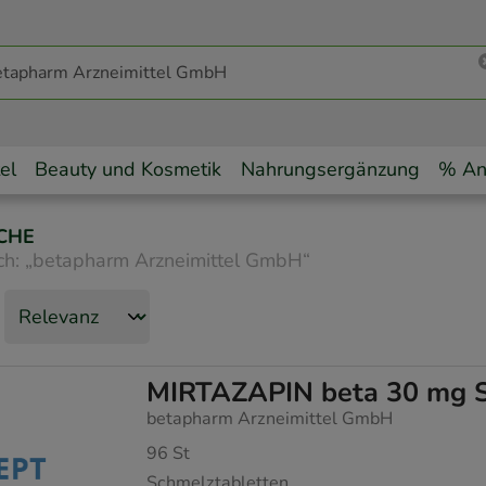
el
Beauty und Kosmetik
Nahrungsergänzung
% An
CHE
ch:
„
betapharm Arzneimittel GmbH
“
MIRTAZAPIN beta 30 mg S
betapharm Arzneimittel GmbH
96
St
Schmelztabletten