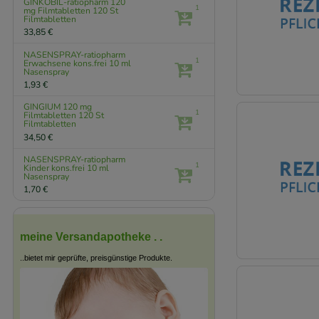
GINKOBIL-ratiopharm 120
Ginkgoblätter (1)
1
mg Filmtabletten
120 St
Filmtabletten
Ivabradin (3)
33,85 €
Lacosamid (2)
NASENSPRAY-ratiopharm
1
Erwachsene kons.frei
10 ml
Lamotrigin (1)
Nasenspray
1,93 €
Letrozol (1)
Levetiracetam (2)
GINGIUM 120 mg
1
Filmtabletten
120 St
Filmtabletten
Levodopa und
Decarboxylasehemmer (1)
34,50 €
Levodopa,
NASENSPRAY-ratiopharm
1
Decarboxylasehemmer und
Kinder kons.frei
10 ml
Nasenspray
COMT-Hemmer (7)
1,70 €
Macrogol, Kombinationen (1)
Memantin (6)
meine Versandapotheke . .
Metformin und Sitagliptin (2)
..bietet mir geprüfte, preisgünstige Produkte.
Mirtazapin (2)
Norgestimat und
Ethinylestradiol (1)
Olanzapin (2)