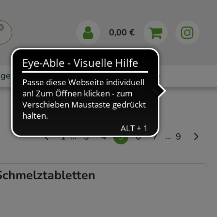
0,00 €
gebote
Markenshops
Ratgeber
App
...
...
1
3
4
5
6
7
9
chmelztabletten