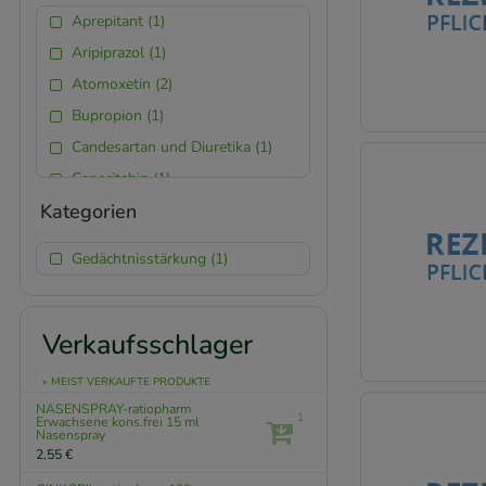
48 st (1)
Aprepitant (1)
150 ml (1)
Aripiprazol (1)
20 st (1)
Atomoxetin (2)
96 st (1)
Bupropion (1)
3 st (1)
Candesartan und Diuretika (1)
126 st (1)
Capecitabin (1)
Kategorien
Celecoxib (1)
Clozapin (1)
Gedächtnisstärkung (1)
Dimethylfumarat (1)
Dronedaron (1)
Duloxetin (6)
Verkaufsschlager
Escitalopram (1)
» MEIST VERKAUFTE PRODUKTE
Etoricoxib (3)
NASENSPRAY-ratiopharm
1
Erwachsene kons.frei
15 ml
Exemestan (1)
Nasenspray
2,55 €
Gabapentin (1)