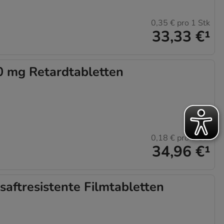
0,35 €
pro 1 Stk
33,33 €
¹
 mg Retardtabletten
0,18 €
pro 1 Stk
34,96 €
¹
ftresistente Filmtabletten