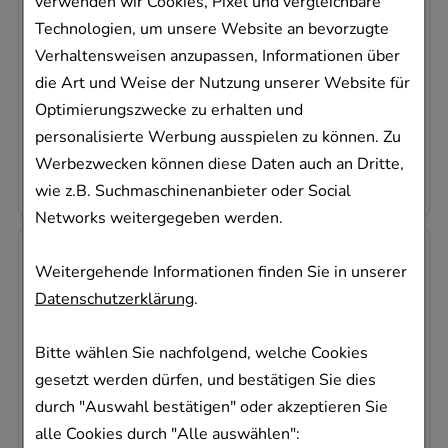
betapharm Arzneimittel GmbH
verwenden wir Cookies, Pixel und vergleichbare
Technologien, um unsere Website an bevorzugte
12
St
Verhaltensweisen anzupassen, Informationen über
Filmtabletten
die Art und Weise der Nutzung unserer Website für
16358531
Optimierungszwecke zu erhalten und
Sofort lieferbar
personalisierte Werbung ausspielen zu können. Zu
2,57 €
pro 1 Stk
Werbezwecken können diese Daten auch an Dritte,
30,89 €
¹
wie z.B. Suchmaschinenanbieter oder Social
Networks weitergegeben werden.
Weitergehende Informationen finden Sie in unserer
Datenschutzerklärung
.
Bitte wählen Sie nachfolgend, welche Cookies
gesetzt werden dürfen, und bestätigen Sie dies
VARDENAFIL beta 10 mg Filmtabletten
durch "Auswahl bestätigen" oder akzeptieren Sie
betapharm Arzneimittel GmbH
alle Cookies durch "Alle auswählen":