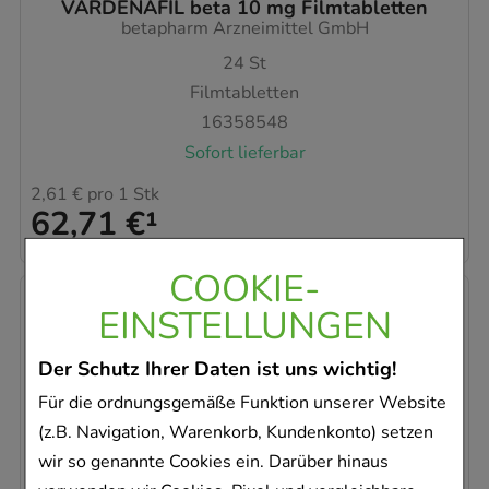
VARDENAFIL beta 10 mg Filmtabletten
betapharm Arzneimittel GmbH
24
St
Filmtabletten
16358548
Sofort lieferbar
2,61 €
pro 1 Stk
62,71 €
¹
COOKIE-
EINSTELLUNGEN
Der Schutz Ihrer Daten ist uns wichtig!
Für die ordnungsgemäße Funktion unserer Website
(z.B. Navigation, Warenkorb, Kundenkonto) setzen
wir so genannte Cookies ein. Darüber hinaus
VARDENAFIL beta 10 mg Filmtabletten