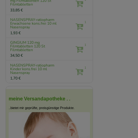
mg Filmtabletten
120 St
Filmtabletten
33,85 €
NASENSPRAY-ratiopharm
1
Erwachsene kons.frei
10 ml
Nasenspray
1,93 €
GINGIUM 120 mg
1
Filmtabletten
120 St
Filmtabletten
34,50 €
NASENSPRAY-ratiopharm
1
Kinder kons.frei
10 ml
Nasenspray
1,70 €
meine Versandapotheke . .
..bietet mir geprüfte, preisgünstige Produkte.