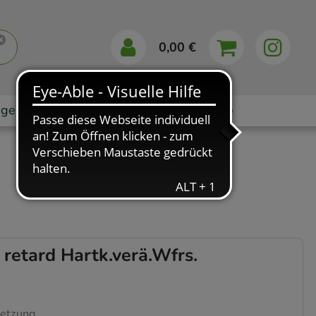
0,00 €
gebote
Markenshops
Ratgeber
App
etard Hartk.verä.Wfrs.
setzung