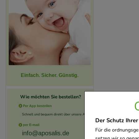
Einfach. Sicher. Günstig.
Wie möchten Sie bestellen?
Per App bestellen
Schnell und bequem direkt über unsere App.
Der Schutz Ihrer
per E-mail
Für die ordnungsge
info@aposalis.de
setzen wir so gena