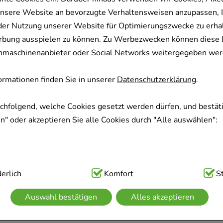
nsere Website an bevorzugte Verhaltensweisen anzupassen, 
der Nutzung unserer Website für Optimierungszwecke zu erha
rbung ausspielen zu können. Zu Werbezwecken können diese 
uchmaschinenanbieter oder Social Networks weitergegeben wer
rmationen finden Sie in unserer
Datenschutzerklärung
.
achfolgend, welche Cookies gesetzt werden dürfen, und bestäti
" oder akzeptieren Sie alle Cookies durch "Alle auswählen":
ig:
erlich
Hierbei handelt es sich um Cookies, die für die Grundfunk
Komfort
S
sind (z.B. Navigation, Warenkorb, Kundenkonto), weshalb auf 
Auswahl bestätigen
Alles akzeptieren
kann.