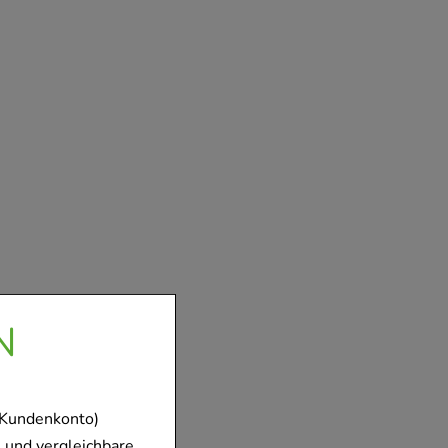
N
 Kundenkonto)
 und vergleichbare