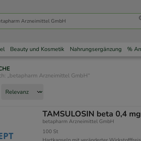
el
Beauty und Kosmetik
Nahrungsergänzung
% An
CHE
ch:
„
betapharm Arzneimittel GmbH
“
TAMSULOSIN beta 0,4 mg r
betapharm Arzneimittel GmbH
100
St
Hartkapseln mit veränderter Wirkstofffrei