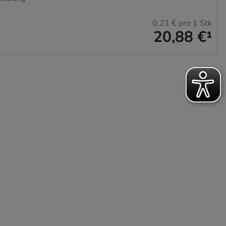
0,21 €
pro 1 Stk
20,88 €
¹