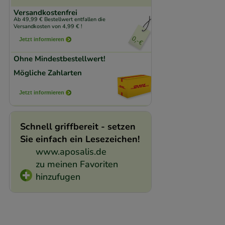
Komfort:
Diese Coo
Versandkostenfrei
beispielsweise für
Ab 49,99 € Bestellwert entfallen die
Versandkosten von 4,99 € !
Verhaltensweisen (
Jetzt informieren
auf Ihre Bedürfnis
Ohne Mindestbestellwert!
Statistik & Trackin
Mögliche Zahlarten
unserer Website sa
Jetzt informieren
den Inhalt auf unse
gestalten. Bitte be
Schnell griffbereit - setzen
Medien übertragen
Sie einfach ein Lesezeichen!
www.aposalis.de
zu meinen Favoriten
hinzufugen