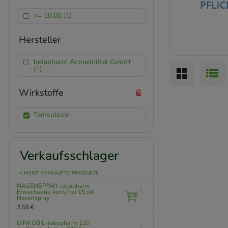
>= 10.00 (1)
Hersteller
betapharm Arzneimittel GmbH
(1)
Wirkstoffe
Tamsulosin
Verkaufsschlager
» MEIST VERKAUFTE PRODUKTE
NASENSPRAY-ratiopharm
1
Erwachsene kons.frei
15 ml
Nasenspray
2,55 €
GINKOBIL-ratiopharm 120
1