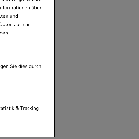
Informationen über
lten und
Daten auch an
den.
gen Sie dies durch
tionen unserer
tatistik & Tracking
diese nicht