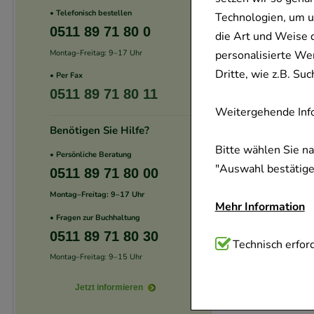
• Telefonisch bestellen
Technologien, um u
0511 89 71 80 0
die Art und Weise 
Montag–Freitag: 9–17 Uhr
personalisierte We
Dritte, wie z.B. S
• Per Fax
0511 89 71 80 11
Weitergehende Info
Benötigen Sie Hilfe?
Bitte wählen Sie n
• Persönliche Beratung
"Auswahl bestätigen
0511 89 71 80 00
Montag–Freitag: 9–17 Uhr
Mehr Information
• Fragen zur Buchhaltung
0511 89 71 80 30
Technisch Notwend
Technisch erford
Montag–Freitag: 9–15 Uhr
Website notwendig 
verzichtet werden 
Jetzt informieren