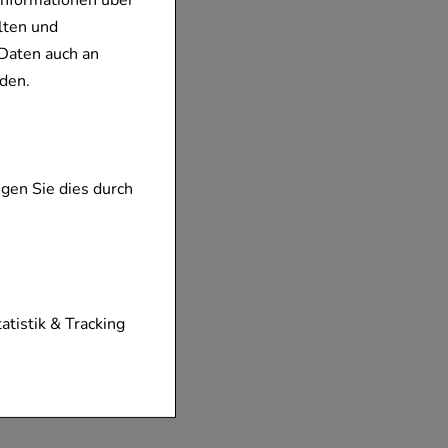
Informationen über
lten und
Daten auch an
den.
gen Sie dies durch
tionen unserer
tatistik & Tracking
diese nicht
der zu gestalten,