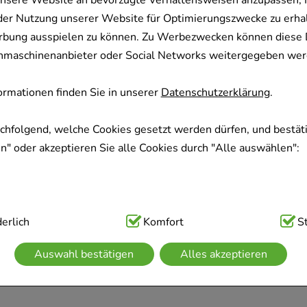
nsere Website an bevorzugte Verhaltensweisen anzupassen, 
der Nutzung unserer Website für Optimierungszwecke zu erha
rbung ausspielen zu können. Zu Werbezwecken können diese 
uchmaschinenanbieter oder Social Networks weitergegeben wer
rmationen finden Sie in unserer
Datenschutzerklärung
.
achfolgend, welche Cookies gesetzt werden dürfen, und bestäti
" oder akzeptieren Sie alle Cookies durch "Alle auswählen":
ig:
erlich
Hierbei handelt es sich um Cookies, die für die Grundfunk
Komfort
S
sind (z.B. Navigation, Warenkorb, Kundenkonto), weshalb auf 
Auswahl bestätigen
Alles akzeptieren
kann.
kies werden genutzt um das Einkaufserlebnis noch ansprechen