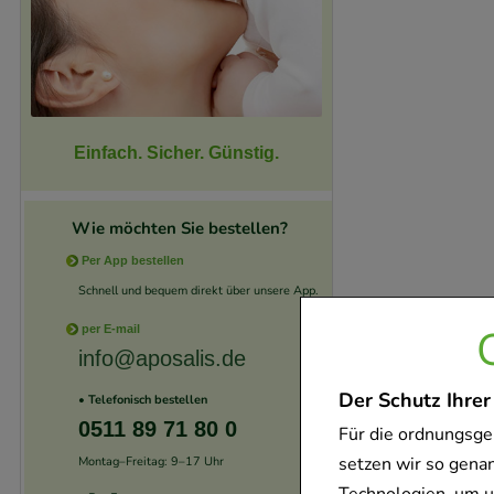
Einfach. Sicher. Günstig.
Wie möchten Sie bestellen?
Per App bestellen
Schnell und bequem direkt über unsere App.
per E-mail
info@aposalis.de
Der Schutz Ihrer
• Telefonisch bestellen
0511 89 71 80 0
Für die ordnungsge
setzen wir so gena
Montag–Freitag: 9–17 Uhr