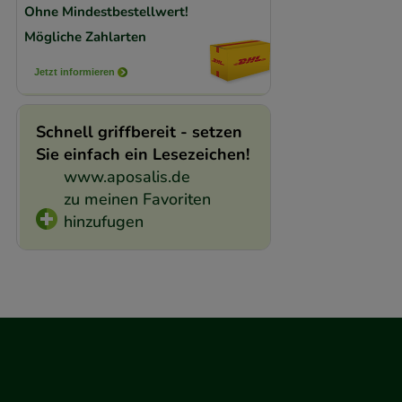
beispielsweise für
Ohne Mindestbestellwert!
Verhaltensweisen (
Mögliche Zahlarten
auf Ihre Bedürfnis
Jetzt informieren
Statistik & Trackin
Schnell griffbereit - setzen
unserer Website sa
Sie einfach ein Lesezeichen!
den Inhalt auf unse
www.aposalis.de
gestalten. Bitte be
zu meinen Favoriten
Medien übertragen
hinzufugen