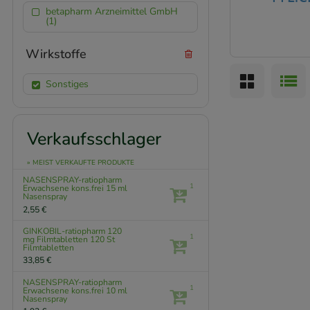
betapharm Arzneimittel GmbH
(1)
Wirkstoffe
Sonstiges
Verkaufsschlager
» MEIST VERKAUFTE PRODUKTE
NASENSPRAY-ratiopharm
1
Erwachsene kons.frei
15 ml
Nasenspray
2,55 €
GINKOBIL-ratiopharm 120
1
mg Filmtabletten
120 St
Filmtabletten
33,85 €
NASENSPRAY-ratiopharm
1
Erwachsene kons.frei
10 ml
Nasenspray