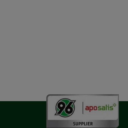
vorzugte
chen es uns auch
m zu betreiben.
der Nutzung
timieren können,
elevant für Sie zu
gle oder soziale