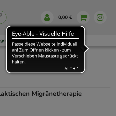
0,00 €
gebote
Markenshops
Ratgeber
App
aktischen Migränetherapie