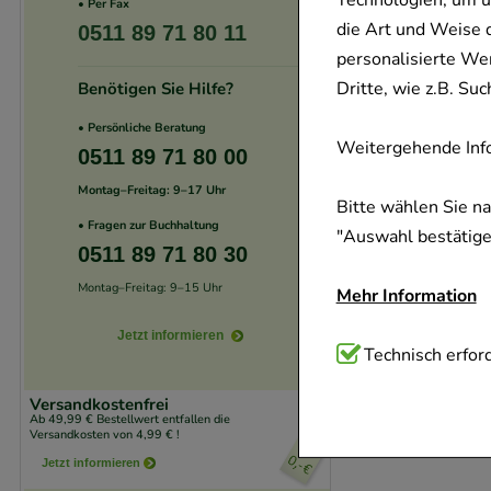
Technologien, um u
• Per Fax
die Art und Weise 
0511 89 71 80 11
personalisierte We
Dritte, wie z.B. S
Benötigen Sie Hilfe?
• Persönliche Beratung
Weitergehende Info
0511 89 71 80 00
Montag–Freitag: 9–17 Uhr
Bitte wählen Sie n
• Fragen zur Buchhaltung
"Auswahl bestätigen
0511 89 71 80 30
Montag–Freitag: 9–15 Uhr
Mehr Information
Jetzt informieren
Technisch Notwend
Technisch erford
Website notwendig 
Versandkostenfrei
verzichtet werden 
Ab 49,99 € Bestellwert entfallen die
Versandkosten von 4,99 € !
Jetzt informieren
Komfort:
Diese Coo