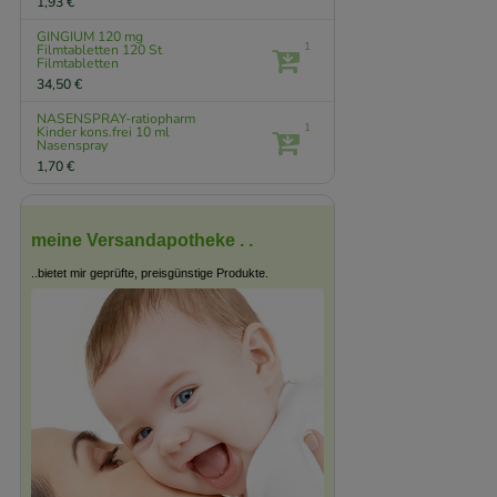
1,93 €
GINGIUM 120 mg
1
Filmtabletten
120 St
Filmtabletten
34,50 €
NASENSPRAY-ratiopharm
1
Kinder kons.frei
10 ml
Nasenspray
1,70 €
meine Versandapotheke . .
..bietet mir geprüfte, preisgünstige Produkte.