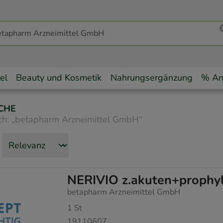
el
Beauty und Kosmetik
Nahrungsergänzung
% An
CHE
ch:
„
betapharm Arzneimittel GmbH
“
NERIVIO z.akuten+prophyl
betapharm Arzneimittel GmbH
1
St
19110607