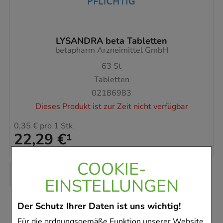
LYSANDRA beta Tabletten
betapharm Arzneimittel GmbH
63
St
Tabletten
02186983
Dieses Produkt ist zur Zeit nicht verfügbar
0,35 €
pro 1 Stk
22,29 €
¹
COOKIE-
EINSTELLUNGEN
Der Schutz Ihrer Daten ist uns wichtig!
Für die ordnungsgemäße Funktion unserer Website