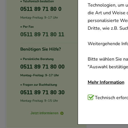
• Telefonisch bestellen
Technologien, um u
0511 89 71 80 0
die Art und Weise 
Montag–Freitag: 9–17 Uhr
personalisierte We
• Per Fax
Dritte, wie z.B. S
0511 89 71 80 11
Weitergehende Info
Benötigen Sie Hilfe?
Bitte wählen Sie n
• Persönliche Beratung
0511 89 71 80 00
"Auswahl bestätigen
Montag–Freitag: 9–17 Uhr
Mehr Information
• Fragen zur Buchhaltung
0511 89 71 80 30
Technisch Notwend
Technisch erford
Montag–Freitag: 9–15 Uhr
Website notwendig 
verzichtet werden 
Jetzt informieren