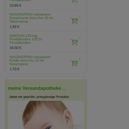
Filmtabletten
33,85 €
NASENSPRAY-ratiopharm
1
Erwachsene kons.frei
10 ml
Nasenspray
1,93 €
GINGIUM 120 mg
1
Filmtabletten
120 St
Filmtabletten
34,50 €
NASENSPRAY-ratiopharm
1
Kinder kons.frei
10 ml
Nasenspray
1,70 €
meine Versandapotheke . .
..bietet mir geprüfte, preisgünstige Produkte.