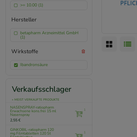
>= 10.00 (1)
Hersteller
betapharm Arzneimittel GmbH
(1)
Wirkstoffe
Ibandronsäure
Verkaufsschlager
» MEIST VERKAUFTE PRODUKTE
NASENSPRAY-ratiopharm
1
Erwachsene kons.frei
15 ml
Nasenspray
2,55 €
GINKOBIL-ratiopharm 120
1
mg Filmtabletten
120 St