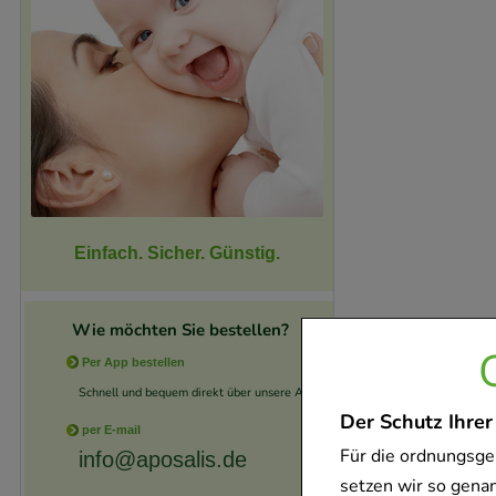
Einfach. Sicher. Günstig.
Wie möchten Sie bestellen?
Per App bestellen
Schnell und bequem direkt über unsere App.
Der Schutz Ihrer
per E-mail
Für die ordnungsge
info@aposalis.de
setzen wir so gena