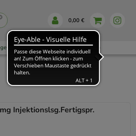
0,00 €
gebote
Markenshops
Ratgeber
App
Injektionslsg.Fertigspr.