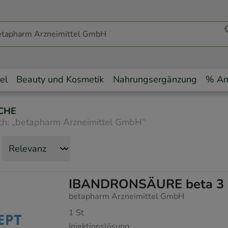
el
Beauty und Kosmetik
Nahrungsergänzung
% An
CHE
ch:
„
betapharm Arzneimittel GmbH
“
IBANDRONSÄURE beta 3 mg 
betapharm Arzneimittel GmbH
1
St
Injektionslösung