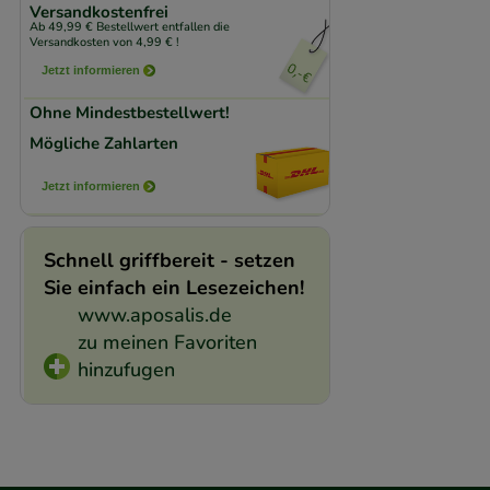
Komfort:
Diese Coo
Versandkostenfrei
Ab 49,99 € Bestellwert entfallen die
beispielsweise für
Versandkosten von 4,99 € !
Verhaltensweisen (
Jetzt informieren
auf Ihre Bedürfnis
Ohne Mindestbestellwert!
Mögliche Zahlarten
Statistik & Trackin
unserer Website sa
Jetzt informieren
den Inhalt auf unse
gestalten. Bitte be
Schnell griffbereit - setzen
Medien übertragen
Sie einfach ein Lesezeichen!
www.aposalis.de
zu meinen Favoriten
hinzufugen