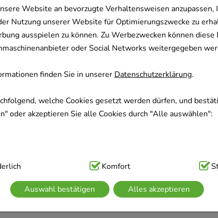
nsere Website an bevorzugte Verhaltensweisen anzupassen, 
der Nutzung unserer Website für Optimierungszwecke zu erha
rbung ausspielen zu können. Zu Werbezwecken können diese 
uchmaschinenanbieter oder Social Networks weitergegeben wer
rmationen finden Sie in unserer
Datenschutzerklärung
.
achfolgend, welche Cookies gesetzt werden dürfen, und bestäti
" oder akzeptieren Sie alle Cookies durch "Alle auswählen":
ig:
erlich
Hierbei handelt es sich um Cookies, die für die Grundfunk
Komfort
S
sind (z.B. Navigation, Warenkorb, Kundenkonto), weshalb auf 
Auswahl bestätigen
Alles akzeptieren
kann.