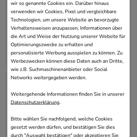
wir so genannte Cookies ein. Darüber hinaus
betapharm Arzneimittel GmbH
verwenden wir Cookies, Pixel und vergleichbare
20
St
Technologien, um unsere Website an bevorzugte
Filmtabletten
Verhaltensweisen anzupassen, Informationen über
12444216
die Art und Weise der Nutzung unserer Website für
Sofort lieferbar
Optimierungszwecke zu erhalten und
0,89 €
pro 1 Stk
personalisierte Werbung ausspielen zu können. Zu
17,71 €
¹
Werbezwecken können diese Daten auch an Dritte,
wie z.B. Suchmaschinenanbieter oder Social
Networks weitergegeben werden.
Weitergehende Informationen finden Sie in unserer
Datenschutzerklärung
.
Bitte wählen Sie nachfolgend, welche Cookies
gesetzt werden dürfen, und bestätigen Sie dies
ETORICOXIB beta 30 mg Filmtabletten
betapharm Arzneimittel GmbH
durch "Auswahl bestätigen" oder akzeptieren Sie