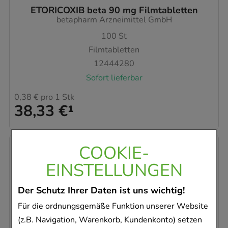
ETORICOXIB beta 90 mg Filmtabletten
betapharm Arzneimittel GmbH
100
St
Filmtabletten
12444280
Sofort lieferbar
0,38 €
pro 1 Stk
38,33 €
¹
COOKIE-
EINSTELLUNGEN
Der Schutz Ihrer Daten ist uns wichtig!
Für die ordnungsgemäße Funktion unserer Website
(z.B. Navigation, Warenkorb, Kundenkonto) setzen
ETORICOXIB beta 60 mg Filmtabletten