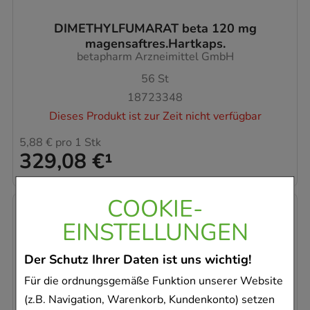
DIMETHYLFUMARAT beta 120 mg
magensaftres.Hartkaps.
betapharm Arzneimittel GmbH
56
St
18723348
Dieses Produkt ist zur Zeit nicht verfügbar
5,88 €
pro 1 Stk
329,08 €
¹
COOKIE-
EINSTELLUNGEN
Der Schutz Ihrer Daten ist uns wichtig!
Für die ordnungsgemäße Funktion unserer Website
(z.B. Navigation, Warenkorb, Kundenkonto) setzen