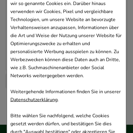
DIMETHYLFUMARAT beta 120 mg
wir so genannte Cookies ein. Darüber hinaus
magensaftres.Hartkaps.
verwenden wir Cookies, Pixel und vergleichbare
betapharm Arzneimittel GmbH
Technologien, um unsere Website an bevorzugte
14
St
Verhaltensweisen anzupassen, Informationen über
18723331
die Art und Weise der Nutzung unserer Website für
Dieses Produkt ist zur Zeit nicht verfügbar
Optimierungszwecke zu erhalten und
personalisierte Werbung ausspielen zu können. Zu
1,09 €
pro 1 Stk
15,32 €
¹
Werbezwecken können diese Daten auch an Dritte,
wie z.B. Suchmaschinenanbieter oder Social
Networks weitergegeben werden.
Weitergehende Informationen finden Sie in unserer
Datenschutzerklärung
.
Bitte wählen Sie nachfolgend, welche Cookies
gesetzt werden dürfen, und bestätigen Sie dies
durch "Auswahl bestätigen" oder akzeptieren Sie