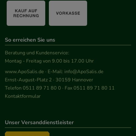
auch auf Ihre Bedürfnisse zugeschrittene Inhalte
anzuzeigen und unser Partnerprogramm zu
betreiben.
Statistik & Tracking:
Hierüber lassen sich
So erreichen Sie uns
Informationen über die Art und Weise der Nutzung
unserer Website sammeln, mit deren Hilfe wir
Beratung und Kundenservice:
unsere Website weiter für Sie optimieren können,
Montag - Freitag von 9.00 bis 17.00 Uhr
den Inhalt auf unserer Website aber auch die
www.ApoSalis.de
· E-Mail:
info@ApoSalis.de
Werbung auf Drittseiten möglichst relevant für Sie
Ernst-August-Platz 2 · 30159 Hannover
zu gestalten. Bitte beachten Sie, dass Daten hierfür
Telefon 0511 89 71 80 0 · Fax 0511 89 71 80 11
teilweise an Dritte wie z.B. Google oder soziale
Kontaktformular
Medien übertragen werden.
Unser Versanddienstleister