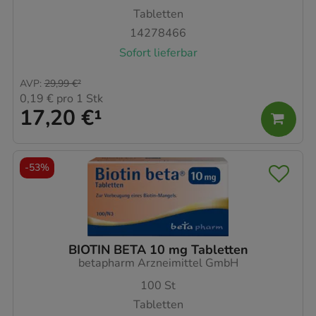
Tabletten
14278466
Sofort lieferbar
AVP
:
29,99 €
²
0,19 €
pro 1 Stk
17,20 €
¹
-
53%
BIOTIN BETA 10 mg Tabletten
betapharm Arzneimittel GmbH
100
St
Tabletten