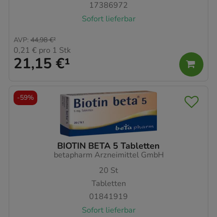
17386972
Sofort lieferbar
AVP
:
44,98 €
²
0,21 €
pro 1 Stk
21,15 €
¹
-
59%
BIOTIN BETA 5 Tabletten
betapharm Arzneimittel GmbH
20
St
Tabletten
01841919
Sofort lieferbar