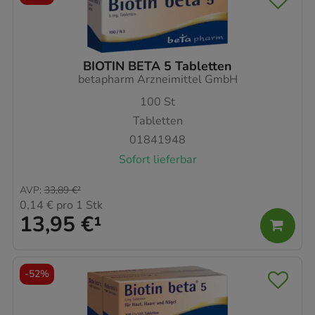
BIOTIN BETA 5 Tabletten
betapharm Arzneimittel GmbH
100
St
Tabletten
01841948
Sofort lieferbar
AVP
:
33,89 €
²
0,14 €
pro 1 Stk
13,95 €
¹
-
52%