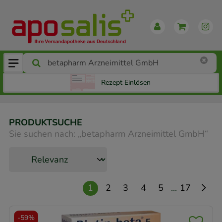
Rezept Einlösen
PRODUKTSUCHE
Sie suchen nach:
„
betapharm Arzneimittel GmbH
“
...
1
2
3
4
5
17
-
59%