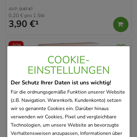
AVP
:
9,47 €
²
0,20 €
pro 1 Stk
3,90 €
¹
-
50%
COOKIE-
EINSTELLUNGEN
BIOTIN BETA 10 mg Tabletten
Der Schutz Ihrer Daten ist uns wichtig!
betapharm Arzneimittel GmbH
Für die ordnungsgemäße Funktion unserer Website
20
St
(z.B. Navigation, Warenkorb, Kundenkonto) setzen
Tabletten
wir so genannte Cookies ein. Darüber hinaus
17386943
verwenden wir Cookies, Pixel und vergleichbare
Sofort lieferbar
Technologien, um unsere Website an bevorzugte
AVP
:
10,48 €
²
Verhaltensweisen anzupassen, Informationen über