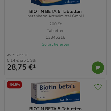
BIOTIN BETA 5 Tabletten
betapharm Arzneimittel GmbH
200
St
Tabletten
13846218
Sofort lieferbar
AVP
:
59,99 €
²
0,14 €
pro 1 Stk
28,75 €
¹
-
56,5%
BIOTIN BETA 5 Tabletten