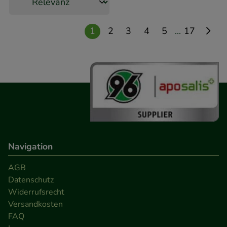
Statistik & Tracking:
Hierüber lassen sich
Informationen über die Art und Weise der Nutzung
...
1
2
3
4
5
17
unserer Website sammeln, mit deren Hilfe wir
unsere Website weiter für Sie optimieren können,
den Inhalt auf unserer Website aber auch die
Werbung auf Drittseiten möglichst relevant für Sie
zu gestalten. Bitte beachten Sie, dass Daten hierfür
teilweise an Dritte wie z.B. Google oder soziale
Medien übertragen werden.
Navigation
AGB
Datenschutz
Widerrufsrecht
Versandkosten
FAQ