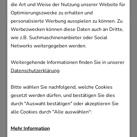
0,26 €
pro 1 Stk
die Art und Weise der Nutzung unserer Website für
5,25 €
¹
Optimierungszwecke zu erhalten und
personalisierte Werbung ausspielen zu können. Zu
Werbezwecken können diese Daten auch an Dritte,
-
53%
wie z.B. Suchmaschinenanbieter oder Social
Networks weitergegeben werden.
BIOTIN BETA 10 mg Tabletten
Weitergehende Informationen finden Sie in unserer
betapharm Arzneimittel GmbH
Datenschutzerklärung
.
50
St
Tabletten
Bitte wählen Sie nachfolgend, welche Cookies
17386966
gesetzt werden dürfen, und bestätigen Sie dies
Sofort lieferbar
durch "Auswahl bestätigen" oder akzeptieren Sie
alle Cookies durch "Alle auswählen":
AVP
:
23,99 €
²
0,22 €
pro 1 Stk
Mehr Information
11,25 €
¹