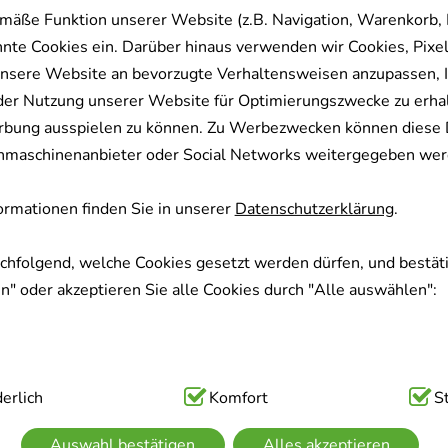
mäße Funktion unserer Website (z.B. Navigation, Warenkorb,
nnte Cookies ein. Darüber hinaus verwenden wir Cookies, Pixel
nsere Website an bevorzugte Verhaltensweisen anzupassen, 
der Nutzung unserer Website für Optimierungszwecke zu erha
rbung ausspielen zu können. Zu Werbezwecken können diese 
uchmaschinenanbieter oder Social Networks weitergegeben wer
rmationen finden Sie in unserer
Datenschutzerklärung
.
achfolgend, welche Cookies gesetzt werden dürfen, und bestäti
" oder akzeptieren Sie alle Cookies durch "Alle auswählen":
ig:
erlich
Hierbei handelt es sich um Cookies, die für die Grundfunk
Komfort
S
sind (z.B. Navigation, Warenkorb, Kundenkonto), weshalb auf 
Auswahl bestätigen
Alles akzeptieren