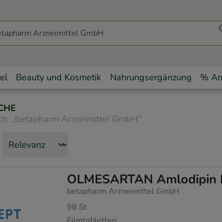
el
Beauty und Kosmetik
Nahrungsergänzung
% An
CHE
ch:
„
betapharm Arzneimittel GmbH
“
OLMESARTAN Amlodipin 
betapharm Arzneimittel GmbH
98
St
Filmtabletten