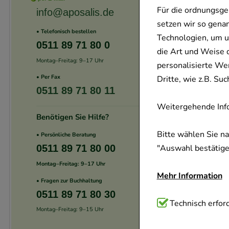
Für die ordnungsge
info@aposalis.de
setzen wir so gena
• Telefonisch bestellen
Technologien, um u
0511 89 71 80 0
die Art und Weise 
Montag–Freitag: 9–17 Uhr
personalisierte We
• Per Fax
Dritte, wie z.B. S
0511 89 71 80 11
Weitergehende Info
Benötigen Sie Hilfe?
Bitte wählen Sie n
• Persönliche Beratung
"Auswahl bestätigen
0511 89 71 80 00
Montag–Freitag: 9–17 Uhr
Mehr Information
• Fragen zur Buchhaltung
0511 89 71 80 30
Technisch Notwend
Technisch erford
Montag–Freitag: 9–15 Uhr
Website notwendig 