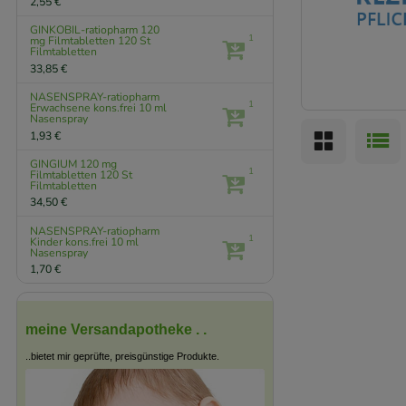
2,55 €
GINKOBIL-ratiopharm 120
1
mg Filmtabletten
120 St
Filmtabletten
33,85 €
NASENSPRAY-ratiopharm
1
Erwachsene kons.frei
10 ml
Nasenspray
1,93 €
GINGIUM 120 mg
1
Filmtabletten
120 St
Filmtabletten
34,50 €
NASENSPRAY-ratiopharm
1
Kinder kons.frei
10 ml
Nasenspray
1,70 €
meine Versandapotheke . .
..bietet mir geprüfte, preisgünstige Produkte.