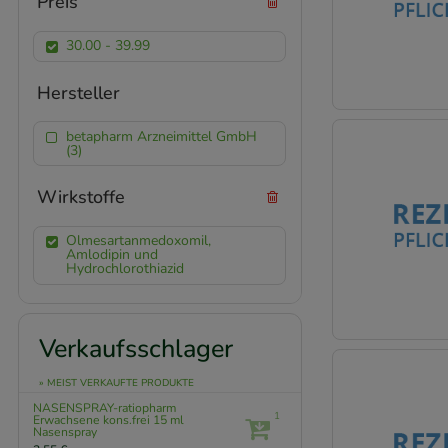
Preis
30.00 - 39.99
Hersteller
betapharm Arzneimittel GmbH
(3)
Wirkstoffe
Olmesartanmedoxomil,
Amlodipin und
Hydrochlorothiazid
Verkaufsschlager
» MEIST VERKAUFTE PRODUKTE
NASENSPRAY-ratiopharm
1
Erwachsene kons.frei
15 ml
Nasenspray