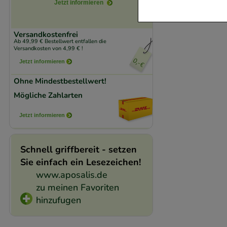
verzichtet werden 
Jetzt informieren
Komfort:
Diese Coo
Versandkostenfrei
Ab 49,99 € Bestellwert entfallen die
beispielsweise für
Versandkosten von 4,99 € !
Verhaltensweisen (
Jetzt informieren
auf Ihre Bedürfnis
Ohne Mindestbestellwert!
Mögliche Zahlarten
Statistik & Trackin
unserer Website sa
Jetzt informieren
den Inhalt auf unse
gestalten. Bitte be
Schnell griffbereit - setzen
Medien übertragen
Sie einfach ein Lesezeichen!
www.aposalis.de
zu meinen Favoriten
hinzufugen