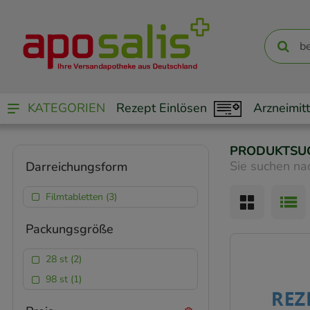
KATEGORIEN
Rezept Einlösen
Arzneimitt
PRODUKTSU
Sie suchen na
Darreichungsform
Filmtabletten (3)
Packungsgröße
28 st (2)
98 st (1)