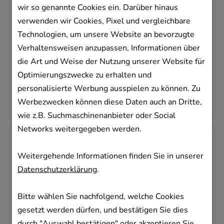
Filmtabletten
wir so genannte Cookies ein. Darüber hinaus
betapharm Arzneimittel GmbH
verwenden wir Cookies, Pixel und vergleichbare
42
St
Technologien, um unsere Website an bevorzugte
Filmtabletten
Verhaltensweisen anzupassen, Informationen über
09890202
die Art und Weise der Nutzung unserer Website für
Dieses Produkt ist zur Zeit nicht verfügbar
Optimierungszwecke zu erhalten und
0,90 €
pro 1 Stk
personalisierte Werbung ausspielen zu können. Zu
38,00 €
¹
Werbezwecken können diese Daten auch an Dritte,
wie z.B. Suchmaschinenanbieter oder Social
Networks weitergegeben werden.
Weitergehende Informationen finden Sie in unserer
Datenschutzerklärung
.
Bitte wählen Sie nachfolgend, welche Cookies
gesetzt werden dürfen, und bestätigen Sie dies
MEMANTINHYDROCHLORID beta 10 mg
durch "Auswahl bestätigen" oder akzeptieren Sie