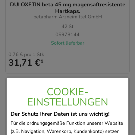
DULOXETIN beta 45 mg magensaftresistente
Hartkaps.
betapharm Arzneimittel GmbH
42
St
05973144
Sofort lieferbar
0,76 €
pro 1 Stk
31,71 €
¹
COOKIE-
EINSTELLUNGEN
Der Schutz Ihrer Daten ist uns wichtig!
Für die ordnungsgemäße Funktion unserer Website
MEMANTINHYDROCHLORID beta 20 mg
(z.B. Navigation, Warenkorb, Kundenkonto) setzen