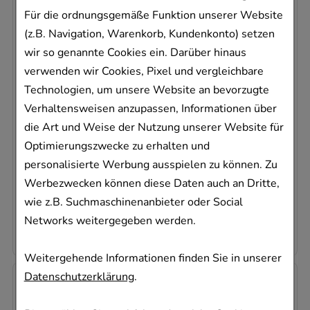
Für die ordnungsgemäße Funktion unserer Website
(z.B. Navigation, Warenkorb, Kundenkonto) setzen
wir so genannte Cookies ein. Darüber hinaus
verwenden wir Cookies, Pixel und vergleichbare
LEVODOPA/Carbidopa/Entacapon beta
Technologien, um unsere Website an bevorzugte
75/18,75/200
betapharm Arzneimittel GmbH
Verhaltensweisen anzupassen, Informationen über
die Art und Weise der Nutzung unserer Website für
175
St
Optimierungszwecke zu erhalten und
Filmtabletten
personalisierte Werbung ausspielen zu können. Zu
10324548
Werbezwecken können diese Daten auch an Dritte,
Dieses Produkt ist zur Zeit nicht verfügbar
wie z.B. Suchmaschinenanbieter oder Social
0,86 €
pro 1 Stk
Networks weitergegeben werden.
150,34 €
¹
Weitergehende Informationen finden Sie in unserer
Datenschutzerklärung
.