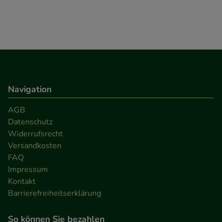
Verhaltensweisen (z.B. Spracheinstellung)
anzupassen. Komfort-Cookies ermöglichen es uns
auch auf Ihre Bedürfnisse zugeschrittene Inhalte
anzuzeigen und unser Partnerprogramm zu
betreiben.
Navigation
Statistik & Tracking:
Hierüber lassen sich
Informationen über die Art und Weise der Nutzung
AGB
unserer Website sammeln, mit deren Hilfe wir
Datenschutz
unsere Website weiter für Sie optimieren können,
Widerrufsrecht
den Inhalt auf unserer Website aber auch die
Versandkosten
Werbung auf Drittseiten möglichst relevant für Sie
FAQ
zu gestalten. Bitte beachten Sie, dass Daten hierfür
Impressum
Kontakt
teilweise an Dritte wie z.B. Google oder soziale
Barrierefreiheitserklärung
Medien übertragen werden.
So können Sie bezahlen