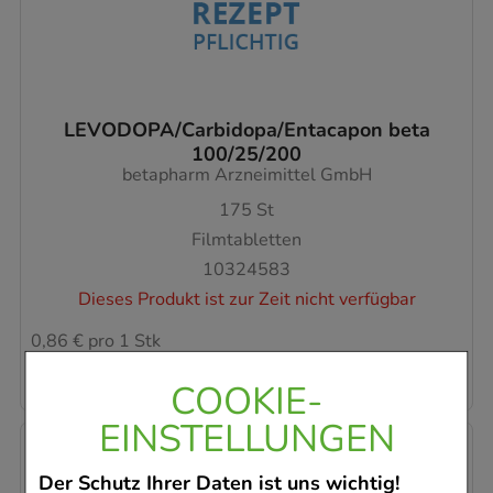
LEVODOPA/Carbidopa/Entacapon beta
100/25/200
betapharm Arzneimittel GmbH
175
St
Filmtabletten
10324583
Dieses Produkt ist zur Zeit nicht verfügbar
0,86 €
pro 1 Stk
150,46 €
¹
COOKIE-
EINSTELLUNGEN
Der Schutz Ihrer Daten ist uns wichtig!