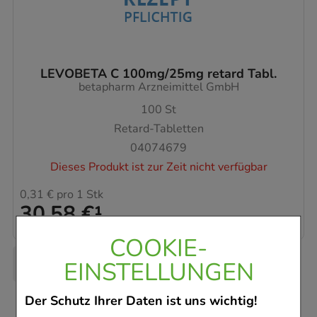
LEVOBETA C 100mg/25mg retard Tabl.
betapharm Arzneimittel GmbH
100
St
Retard-Tabletten
04074679
Dieses Produkt ist zur Zeit nicht verfügbar
0,31 €
pro 1 Stk
30,58 €
¹
COOKIE-
EINSTELLUNGEN
Der Schutz Ihrer Daten ist uns wichtig!