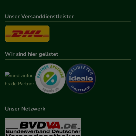
Verhaltensweisen (z.B. Spracheinstellung)
anzupassen. Komfort-Cookies ermöglichen es uns
Unser Versanddienstleister
auch auf Ihre Bedürfnisse zugeschrittene Inhalte
anzuzeigen und unser Partnerprogramm zu
betreiben.
Statistik & Tracking:
Hierüber lassen sich
Wir sind hier gelistet
Informationen über die Art und Weise der Nutzung
unserer Website sammeln, mit deren Hilfe wir
unsere Website weiter für Sie optimieren können,
den Inhalt auf unserer Website aber auch die
Werbung auf Drittseiten möglichst relevant für Sie
zu gestalten. Bitte beachten Sie, dass Daten hierfür
teilweise an Dritte wie z.B. Google oder soziale
Unser Netzwerk
Medien übertragen werden.