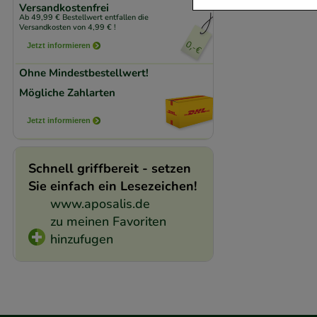
Versandkostenfrei
Ab 49,99 € Bestellwert entfallen die
Komfort:
Diese Coo
Versandkosten von 4,99 € !
beispielsweise für
Jetzt informieren
Verhaltensweisen (
Ohne Mindestbestellwert!
auf Ihre Bedürfnis
Mögliche Zahlarten
Statistik & Trackin
Jetzt informieren
unserer Website sa
den Inhalt auf unse
Schnell griffbereit - setzen
gestalten. Bitte be
Sie einfach ein Lesezeichen!
Medien übertragen
www.aposalis.de
zu meinen Favoriten
hinzufugen