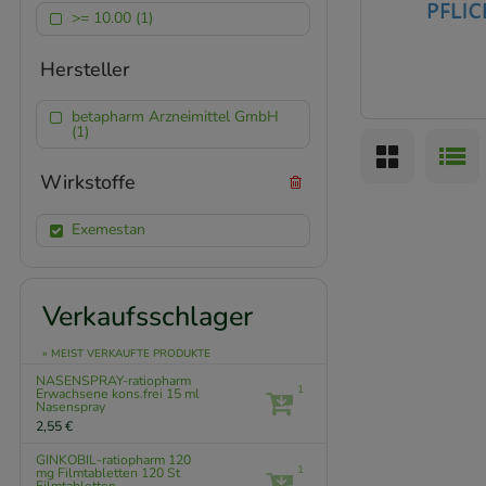
>= 10.00 (1)
Hersteller
betapharm Arzneimittel GmbH
(1)
Wirkstoffe
Exemestan
Verkaufsschlager
» MEIST VERKAUFTE PRODUKTE
NASENSPRAY-ratiopharm
1
Erwachsene kons.frei
15 ml
Nasenspray
2,55 €
GINKOBIL-ratiopharm 120
1
mg Filmtabletten
120 St