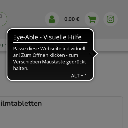
0,00 €
gebote
Markenshops
Ratgeber
App
lmtabletten