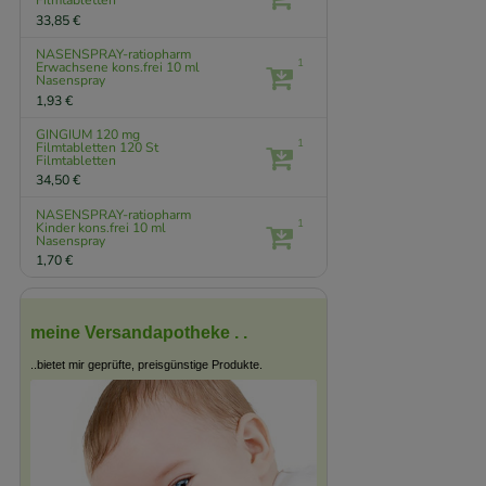
Filmtabletten
33,85 €
NASENSPRAY-ratiopharm
1
Erwachsene kons.frei
10 ml
Nasenspray
1,93 €
GINGIUM 120 mg
1
Filmtabletten
120 St
Filmtabletten
34,50 €
NASENSPRAY-ratiopharm
1
Kinder kons.frei
10 ml
Nasenspray
1,70 €
meine Versandapotheke . .
..bietet mir geprüfte, preisgünstige Produkte.