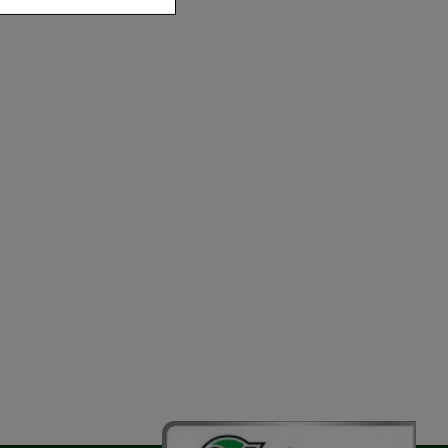
der zu gestalten,
vorzugte
chen es uns auch
m zu betreiben.
der Nutzung
timieren können,
elevant für Sie zu
gle oder soziale