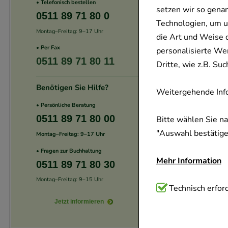
• Telefonisch bestellen
setzen wir so gena
0511 89 71 80 0
Technologien, um u
Montag–Freitag: 9–17 Uhr
die Art und Weise 
• Per Fax
personalisierte We
0511 89 71 80 11
Dritte, wie z.B. S
Benötigen Sie Hilfe?
Weitergehende Info
• Persönliche Beratung
0511 89 71 80 00
Bitte wählen Sie n
"Auswahl bestätigen
Montag–Freitag: 9–17 Uhr
• Fragen zur Buchhaltung
Mehr Information
0511 89 71 80 30
Montag–Freitag: 9–15 Uhr
Technisch Notwend
Technisch erford
Website notwendig 
Jetzt informieren
verzichtet werden 