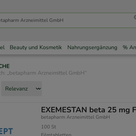
el
Beauty und Kosmetik
Nahrungsergänzung
% An
CHE
ch:
„
betapharm Arzneimittel GmbH
“
EXEMESTAN beta 25 mg Fi
betapharm Arzneimittel GmbH
100
St
Filmtabletten