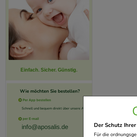
Einfach. Sicher. Günstig.
Wie möchten Sie bestellen?
Per App bestellen
Schnell und bequem direkt über unsere App.
per E-mail
Der Schutz Ihrer
info@aposalis.de
Für die ordnungsge