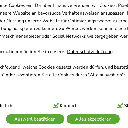
nnte Cookies ein. Darüber hinaus verwenden wir Cookies, Pixel
nsere Website an bevorzugte Verhaltensweisen anzupassen, 
der Nutzung unserer Website für Optimierungszwecke zu erha
rbung ausspielen zu können. Zu Werbezwecken können diese 
uchmaschinenanbieter oder Social Networks weitergegeben wer
rmationen finden Sie in unserer
Datenschutzerklärung
.
achfolgend, welche Cookies gesetzt werden dürfen, und bestäti
" oder akzeptieren Sie alle Cookies durch "Alle auswählen":
ig:
erlich
Hierbei handelt es sich um Cookies, die für die Grundfunk
Komfort
S
sind (z.B. Navigation, Warenkorb, Kundenkonto), weshalb auf 
Auswahl bestätigen
Alles akzeptieren
kann.