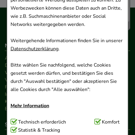
Werbezwecken können diese Daten auch an Dritte,
wie z.B. Suchmaschinenanbieter oder Social
Networks weitergegeben werden.
Weitergehende Informationen finden Sie in unserer
Navigation
Datenschutzerklärung
.
AGB
Bitte wählen Sie nachfolgend, welche Cookies
Datenschutz
Widerrufsrecht
gesetzt werden dürfen, und bestätigen Sie dies
Versandkosten
durch "Auswahl bestätigen" oder akzeptieren Sie
FAQ
alle Cookies durch "Alle auswählen":
Impressum
Kontakt
Mehr Information
Barrierefreiheitserklärung
Technisch Notwendig:
Technisch erforderlich
Hierbei handelt es sich um
Komfort
So können Sie bezahlen
Cookies, die für die Grundfunktionen unserer
Statistik & Tracking