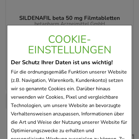
SILDENAFIL beta 50 mg Filmtabletten
betapharm Arzneimittel GmbH
4
St
COOKIE-
Filmtabletten
EINSTELLUNGEN
14242959
Dieses Produkt ist zur Zeit nicht verfügbar
Der Schutz Ihrer Daten ist uns wichtig!
3,32 €
pro 1 Stk
Für die ordnungsgemäße Funktion unserer Website
13,27 €
¹
(z.B. Navigation, Warenkorb, Kundenkonto) setzen
wir so genannte Cookies ein. Darüber hinaus
verwenden wir Cookies, Pixel und vergleichbare
Technologien, um unsere Website an bevorzugte
Verhaltensweisen anzupassen, Informationen über
die Art und Weise der Nutzung unserer Website für
Optimierungszwecke zu erhalten und
personalisierte Werbung ausspielen zu können. Zu