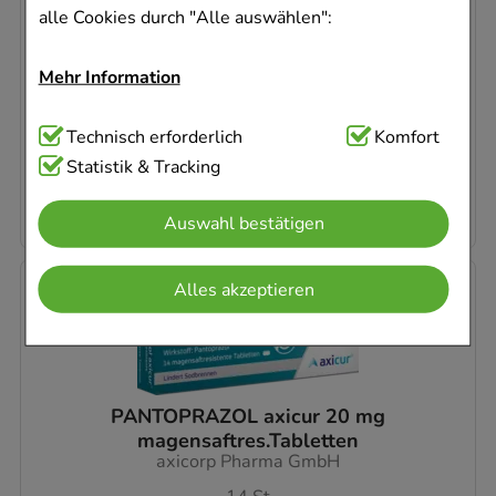
100
g
alle Cookies durch "Alle auswählen":
Creme
17916832
Mehr Information
Sofort lieferbar
Technisch Notwendig:
Technisch erforderlich
Hierbei handelt es sich um
Komfort
AVP
:
13,27 €
²
Cookies, die für die Grundfunktionen unserer
Statistik & Tracking
42,50 €
pro 1 kg
Website notwendig sind (z.B. Navigation,
4,25 €
¹
Auswahl bestätigen
Warenkorb, Kundenkonto), weshalb auf diese nicht
verzichtet werden kann.
-
72,5%
Alles akzeptieren
Komfort:
Diese Cookies werden genutzt um das
Einkaufserlebnis noch ansprechender zu gestalten,
beispielsweise für die Wiedererkennung des
Besuchers oder unsere Seite an bevorzugte
PANTOPRAZOL axicur 20 mg
Verhaltensweisen (z.B. Spracheinstellung)
magensaftres.Tabletten
axicorp Pharma GmbH
anzupassen. Komfort-Cookies ermöglichen es uns
auch auf Ihre Bedürfnisse zugeschrittene Inhalte