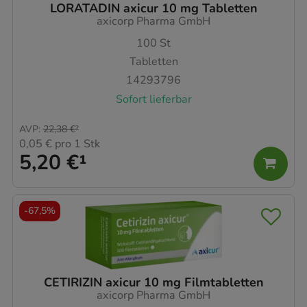
LORATADIN axicur 10 mg Tabletten
axicorp Pharma GmbH
100
St
Tabletten
14293796
Sofort lieferbar
AVP
:
22,38 €
²
0,05 €
pro 1 Stk
5,20 €
¹
-
67,5%
CETIRIZIN axicur 10 mg Filmtabletten
axicorp Pharma GmbH