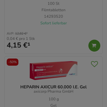
100
St
Filmtabletten
14293520
Sofort lieferbar
AVP
:
12,82 €
²
0,04 €
pro 1 Stk
4,15 €
¹
-
50%
HEPARIN AXICUR 60.000 I.E. Gel
axicorp Pharma GmbH
100
g
Gel