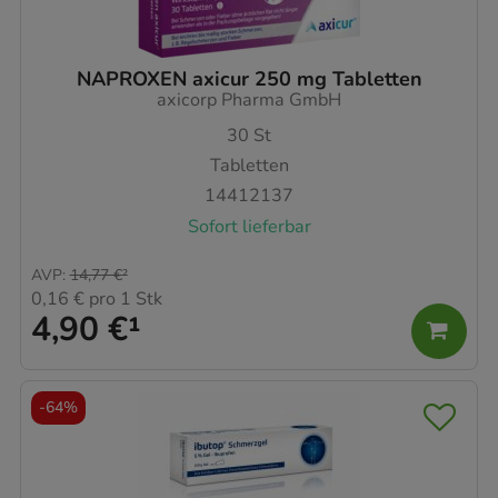
NAPROXEN axicur 250 mg Tabletten
axicorp Pharma GmbH
30
St
Tabletten
14412137
Sofort lieferbar
AVP
:
14,77 €
²
0,16 €
pro 1 Stk
4,90 €
¹
-
64%