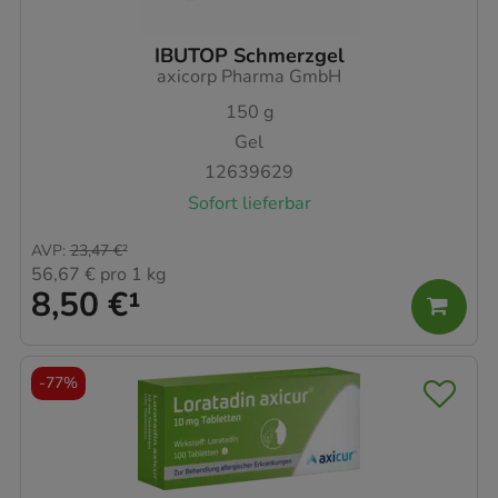
IBUTOP Schmerzgel
axicorp Pharma GmbH
150
g
Gel
12639629
Sofort lieferbar
AVP
:
23,47 €
²
56,67 €
pro 1 kg
8,50 €
¹
-
77%