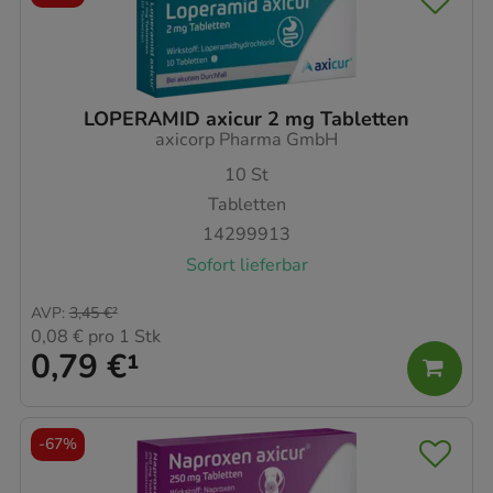
LOPERAMID axicur 2 mg Tabletten
axicorp Pharma GmbH
10
St
Tabletten
14299913
Sofort lieferbar
AVP
:
3,45 €
²
0,08 €
pro 1 Stk
0,79 €
¹
-
67%