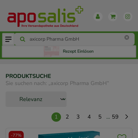
Rezept Einlösen
PRODUKTSUCHE
Sie suchen nach:
„
axicorp Pharma GmbH
“
...
1
2
3
4
5
59
-
77%