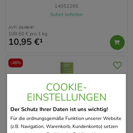
14052265
Sofort lieferbar
AVP
:
21,98 €
²
109,50 €
pro 1 kg
10,95 €
¹
-
48%
COOKIE-
EINSTELLUNGEN
AZELASTIN axicur 1 mg/ml Nasenspray
Der Schutz Ihrer Daten ist uns wichtig!
Lösung
Für die ordnungsgemäße Funktion unserer Website
axicorp Pharma GmbH
(z.B. Navigation, Warenkorb, Kundenkonto) setzen
10
ml