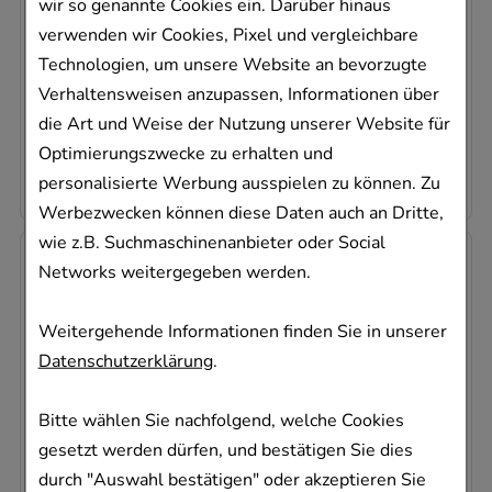
wir so genannte Cookies ein. Darüber hinaus
Nasenspray
verwenden wir Cookies, Pixel und vergleichbare
20196123
Technologien, um unsere Website an bevorzugte
Sofort lieferbar
Verhaltensweisen anzupassen, Informationen über
die Art und Weise der Nutzung unserer Website für
AVP
:
10,61 €
²
550,00 €
pro 1 l
Optimierungszwecke zu erhalten und
5,50 €
¹
personalisierte Werbung ausspielen zu können. Zu
Werbezwecken können diese Daten auch an Dritte,
wie z.B. Suchmaschinenanbieter oder Social
-
68%
Networks weitergegeben werden.
Weitergehende Informationen finden Sie in unserer
Datenschutzerklärung
.
Bitte wählen Sie nachfolgend, welche Cookies
DEXPANTHENOL axicur Wund- und
gesetzt werden dürfen, und bestätigen Sie dies
Heilcreme 50 mg/g
axicorp Pharma GmbH
durch "Auswahl bestätigen" oder akzeptieren Sie