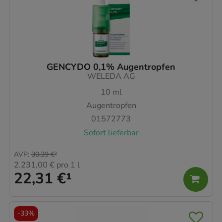
GENCYDO 0,1% Augentropfen
WELEDA AG
10
ml
Augentropfen
01572773
Sofort lieferbar
AVP
:
30,39 €
²
2.231,00 €
pro 1 l
22,31 €
¹
-
33%