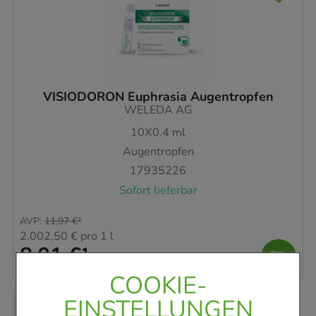
VISIODORON Euphrasia Augentropfen
WELEDA AG
10X0.4
ml
Augentropfen
17935226
Sofort lieferbar
AVP
:
11,97 €
²
2.002,50 €
pro 1 l
8,01 €
¹
COOKIE-
EINSTELLUNGEN