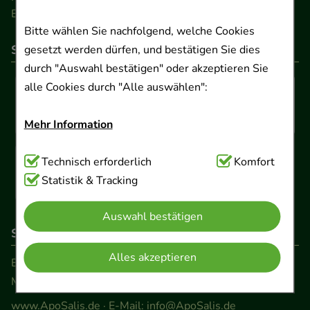
Barrierefreiheitserklärung
Bitte wählen Sie nachfolgend, welche Cookies
So können Sie bezahlen
gesetzt werden dürfen, und bestätigen Sie dies
durch "Auswahl bestätigen" oder akzeptieren Sie
alle Cookies durch "Alle auswählen":
Mehr Information
Technisch Notwendig:
Technisch erforderlich
Hierbei handelt es sich um
Komfort
Cookies, die für die Grundfunktionen unserer
Statistik & Tracking
Website notwendig sind (z.B. Navigation,
Auswahl bestätigen
Warenkorb, Kundenkonto), weshalb auf diese nicht
So erreichen Sie uns
verzichtet werden kann.
Alles akzeptieren
Beratung und Kundenservice:
Komfort:
Diese Cookies werden genutzt um das
Montag - Freitag von 9.00 bis 17.00 Uhr
Einkaufserlebnis noch ansprechender zu gestalten,
www.ApoSalis.de
· E-Mail:
info@ApoSalis.de