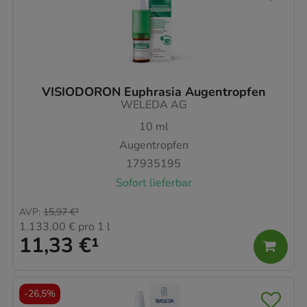
VISIODORON Euphrasia Augentropfen
WELEDA AG
10
ml
Augentropfen
17935195
Sofort lieferbar
AVP
:
15,97 €
²
1.133,00 €
pro 1 l
11,33 €
¹
-
26,5%