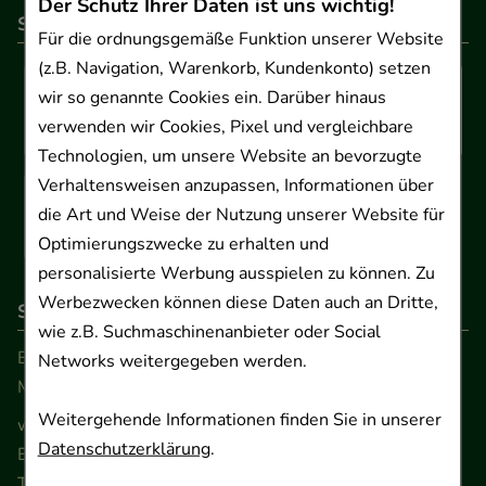
Der Schutz Ihrer Daten ist uns wichtig!
So können Sie bezahlen
Für die ordnungsgemäße Funktion unserer Website
(z.B. Navigation, Warenkorb, Kundenkonto) setzen
wir so genannte Cookies ein. Darüber hinaus
verwenden wir Cookies, Pixel und vergleichbare
Technologien, um unsere Website an bevorzugte
Verhaltensweisen anzupassen, Informationen über
die Art und Weise der Nutzung unserer Website für
Optimierungszwecke zu erhalten und
personalisierte Werbung ausspielen zu können. Zu
Werbezwecken können diese Daten auch an Dritte,
So erreichen Sie uns
wie z.B. Suchmaschinenanbieter oder Social
Beratung und Kundenservice:
Networks weitergegeben werden.
Montag - Freitag von 9.00 bis 17.00 Uhr
Weitergehende Informationen finden Sie in unserer
www.ApoSalis.de
· E-Mail:
info@ApoSalis.de
Datenschutzerklärung
.
Ernst-August-Platz 2 · 30159 Hannover
Telefon 0511 89 71 80 0 · Fax 0511 89 71 80 11