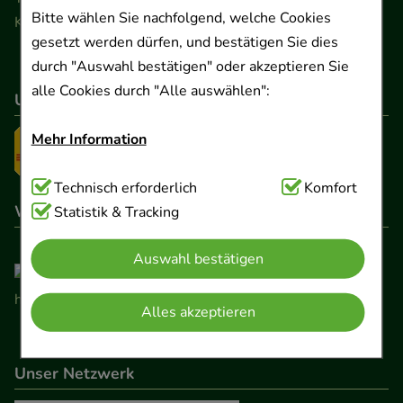
Bitte wählen Sie nachfolgend, welche Cookies
Kontaktformular
gesetzt werden dürfen, und bestätigen Sie dies
durch "Auswahl bestätigen" oder akzeptieren Sie
alle Cookies durch "Alle auswählen":
Unser Versanddienstleister
Mehr Information
Technisch Notwendig:
Technisch erforderlich
Hierbei handelt es sich um
Komfort
Wir sind hier gelistet
Cookies, die für die Grundfunktionen unserer
Statistik & Tracking
Website notwendig sind (z.B. Navigation,
Auswahl bestätigen
Warenkorb, Kundenkonto), weshalb auf diese nicht
verzichtet werden kann.
Alles akzeptieren
Komfort:
Diese Cookies werden genutzt um das
Einkaufserlebnis noch ansprechender zu gestalten,
Unser Netzwerk
beispielsweise für die Wiedererkennung des