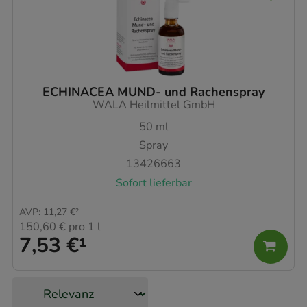
ECHINACEA MUND- und Rachenspray
WALA Heilmittel GmbH
50
ml
Spray
13426663
Sofort lieferbar
AVP
:
11,27 €
²
150,60 €
pro 1 l
7,53 €
¹