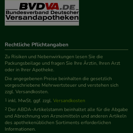
Besuchers oder unsere Seite an bevorzugte
Verhaltensweisen (z.B. Spracheinstellung)
anzupassen. Komfort-Cookies ermöglichen es uns
auch auf Ihre Bedürfnisse zugeschrittene Inhalte
anzuzeigen und unser Partnerprogramm zu
betreiben.
Rechtliche Pflichtangaben
Zu Risiken und Nebenwirkungen lesen Sie die
Statistik & Tracking:
Hierüber lassen sich
Packungsbeilage und fragen Sie Ihre Ärztin, Ihren Arzt
Informationen über die Art und Weise der Nutzung
oder in Ihrer Apotheke.
unserer Website sammeln, mit deren Hilfe wir
Die angegebenen Preise beinhalten die gesetzlich
unsere Website weiter für Sie optimieren können,
vorgeschriebene Mehrwertsteuer und verstehen sich
den Inhalt auf unserer Website aber auch die
zzgl. Versandkosten.
Werbung auf Drittseiten möglichst relevant für Sie
1
inkl. MwSt. ggf. zzgl.
Versandkosten
zu gestalten. Bitte beachten Sie, dass Daten hierfür
2
Der ABDA-Artikelstamm beinhaltet alle für die Abgabe
teilweise an Dritte wie z.B. Google oder soziale
und Abrechnung von Arzneimitteln und anderen Artikeln
Medien übertragen werden.
des apothekenüblichen Sortiments erforderlichen
Informationen.