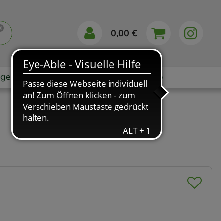
0,00 €
gebote
Markenshops
Ratgeber
App