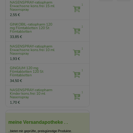
NASENSPRAY-ratiopharm
1
Erwachsene kons.frei
15 ml
Nasenspray
2,55 €
GINKOBIL-ratiopharm 120
1
mg Filmtabletten
120 St
Filmtabletten
33,85 €
NASENSPRAY-ratiopharm
1
Erwachsene kons.frei
10 ml
Nasenspray
1,93 €
GINGIUM 120 mg
1
Filmtabletten
120 St
Filmtabletten
34,50 €
NASENSPRAY-ratiopharm
1
Kinder kons.frei
10 ml
Nasenspray
1,70 €
meine Versandapotheke . .
..bietet mir geprüfte, preisgünstige Produkte.