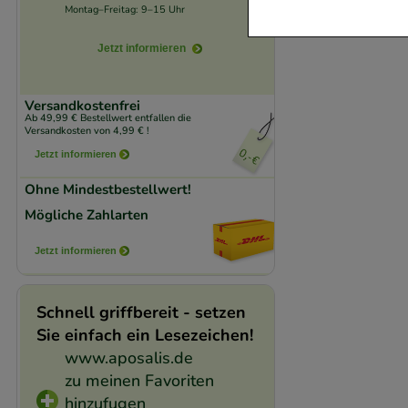
verzichtet werden 
Montag–Freitag: 9–15 Uhr
Komfort:
Diese Coo
Jetzt informieren
beispielsweise für
Verhaltensweisen (
Versandkostenfrei
Ab 49,99 € Bestellwert entfallen die
auf Ihre Bedürfnis
Versandkosten von 4,99 € !
Jetzt informieren
Statistik & Trackin
Ohne Mindestbestellwert!
unserer Website sa
Mögliche Zahlarten
den Inhalt auf unse
gestalten. Bitte be
Jetzt informieren
Medien übertragen
Schnell griffbereit - setzen
Sie einfach ein Lesezeichen!
www.aposalis.de
zu meinen Favoriten
hinzufugen