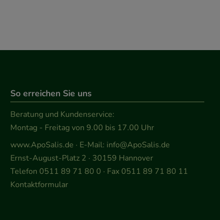
So erreichen Sie uns
Beratung und Kundenservice:
Montag - Freitag von 9.00 bis 17.00 Uhr
www.ApoSalis.de
· E-Mail:
info@ApoSalis.de
Ernst-August-Platz 2 · 30159 Hannover
Telefon 0511 89 71 80 0 · Fax 0511 89 71 80 11
Kontaktformular