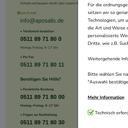
Schnell und bequem direkt über unsere App.
Für die ordnungsge
setzen wir so gena
per E-mail
Technologien, um u
info@aposalis.de
die Art und Weise 
• Telefonisch bestellen
personalisierte We
0511 89 71 80 0
Dritte, wie z.B. S
Montag–Freitag: 9–17 Uhr
• Per Fax
Weitergehende Info
0511 89 71 80 11
Bitte wählen Sie n
Benötigen Sie Hilfe?
"Auswahl bestätigen
• Persönliche Beratung
0511 89 71 80 00
Mehr Information
Montag–Freitag: 9–17 Uhr
Technisch Notwend
Technisch erford
• Fragen zur Buchhaltung
Website notwendig 
0511 89 71 80 30