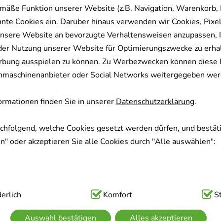
mäße Funktion unserer Website (z.B. Navigation, Warenkorb,
nnte Cookies ein. Darüber hinaus verwenden wir Cookies, Pixel
nsere Website an bevorzugte Verhaltensweisen anzupassen, 
der Nutzung unserer Website für Optimierungszwecke zu erha
rbung ausspielen zu können. Zu Werbezwecken können diese 
uchmaschinenanbieter oder Social Networks weitergegeben wer
rmationen finden Sie in unserer
Datenschutzerklärung
.
achfolgend, welche Cookies gesetzt werden dürfen, und bestäti
" oder akzeptieren Sie alle Cookies durch "Alle auswählen":
ig:
erlich
Hierbei handelt es sich um Cookies, die für die Grundfunk
Komfort
S
sind (z.B. Navigation, Warenkorb, Kundenkonto), weshalb auf 
Auswahl bestätigen
Alles akzeptieren