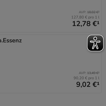
AVP
:
18,02 €
²
127,80 €
pro 1 l
12,78 €
¹
.Essenz
AVP
:
13,49 €
²
90,20 €
pro 1 l
9,02 €
¹