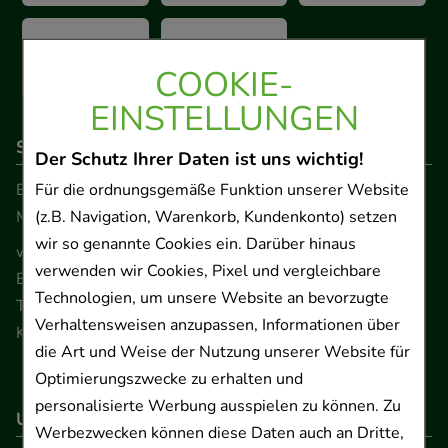
COOKIE-
EINSTELLUNGEN
So erreichen Sie uns
Der Schutz Ihrer Daten ist uns wichtig!
Beratung und Kundenservice:
Für die ordnungsgemäße Funktion unserer Website
Montag - Freitag von 9.00 bis 17.00 Uhr
(z.B. Navigation, Warenkorb, Kundenkonto) setzen
wir so genannte Cookies ein. Darüber hinaus
www.ApoSalis.de
· E-Mail:
info@ApoSalis.de
verwenden wir Cookies, Pixel und vergleichbare
Ernst-August-Platz 2 · 30159 Hannover
Technologien, um unsere Website an bevorzugte
Telefon 0511 89 71 80 0 · Fax 0511 89 71 80 11
Verhaltensweisen anzupassen, Informationen über
Kontaktformular
die Art und Weise der Nutzung unserer Website für
Optimierungszwecke zu erhalten und
personalisierte Werbung ausspielen zu können. Zu
Unser Versanddienstleister
Werbezwecken können diese Daten auch an Dritte,