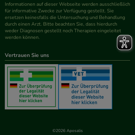
den Inhalt auf unserer Website aber auch die
Informationen auf dieser Webseite werden ausschließlich
Werbung auf Drittseiten möglichst relevant für Sie
für informative Zwecke zur Verfügung gestellt. Sie
ersetzen keinesfalls die Untersuchung und Behandlung
zu gestalten. Bitte beachten Sie, dass Daten hierfür
durch einen Arzt. Bitte beachten Sie, dass hierdurch
teilweise an Dritte wie z.B. Google oder soziale
weder Diagnosen gestellt noch Therapien eingeleitet
Medien übertragen werden.
werden können.
Vertrauen Sie uns
©2026 Aposalis