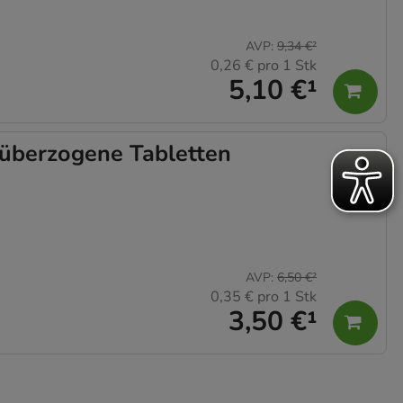
AVP
:
9,34 €
²
0,26 €
pro 1 Stk
5,10 €
¹
berzogene Tabletten
AVP
:
6,50 €
²
0,35 €
pro 1 Stk
3,50 €
¹