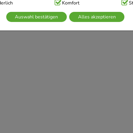
ig:
erlich
Hierbei handelt es sich um Cookies, die für die Grundfunk
Komfort
S
sind (z.B. Navigation, Warenkorb, Kundenkonto), weshalb auf 
Auswahl bestätigen
Alles akzeptieren
kann.
kies werden genutzt um das Einkaufserlebnis noch ansprechen
 die Wiedererkennung des Besuchers oder unsere Seite an be
z.B. Spracheinstellung) anzupassen. Komfort-Cookies ermögli
se zugeschrittene Inhalte anzuzeigen und unser Partnerprogram
g:
Hierüber lassen sich Informationen über die Art und Weise 
mmeln, mit deren Hilfe wir unsere Website weiter für Sie op
rer Website aber auch die Werbung auf Drittseiten möglichst r
achten Sie, dass Daten hierfür teilweise an Dritte wie z.B. Goo
 werden.