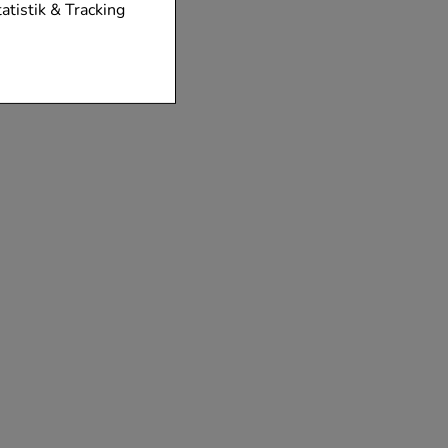
tionen unserer
tatistik & Tracking
diese nicht
der zu gestalten,
vorzugte
chen es uns auch
m zu betreiben.
der Nutzung
timieren können,
elevant für Sie zu
gle oder soziale