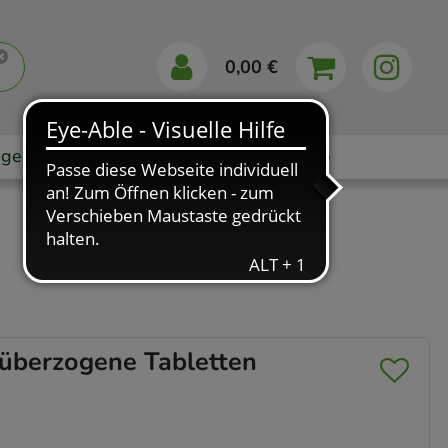
0,00 €
gebote
Markenshops
Ratgeber
App
berzogene Tabletten