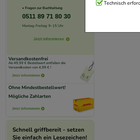
Technisch Notwend
Technisch erford
• Fragen zur Buchhaltung
Website notwendig 
0511 89 71 80 30
verzichtet werden 
Montag–Freitag: 9–15 Uhr
Komfort:
Diese Coo
Jetzt informieren
beispielsweise für
Verhaltensweisen (
Versandkostenfrei
auf Ihre Bedürfnis
Ab 49,99 € Bestellwert entfallen die
Versandkosten von 4,99 € !
Jetzt informieren
Statistik & Trackin
unserer Website sa
Ohne Mindestbestellwert!
den Inhalt auf unse
Mögliche Zahlarten
gestalten. Bitte be
Jetzt informieren
Medien übertragen
Schnell griffbereit - setzen
Sie einfach ein Lesezeichen!