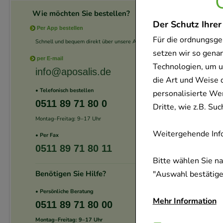
Wie möchten Sie bestellen?
Der Schutz Ihrer
Per App bestellen
Für die ordnungsge
Schnell und bequem direkt über unsere App.
setzen wir so gena
per E-mail
Technologien, um u
info@aposalis.de
die Art und Weise 
• Telefonisch bestellen
personalisierte We
0511 89 71 80 0
Dritte, wie z.B. S
Montag–Freitag: 9–17 Uhr
Weitergehende Info
• Per Fax
0511 89 71 80 11
Bitte wählen Sie n
Benötigen Sie Hilfe?
"Auswahl bestätigen
• Persönliche Beratung
Mehr Information
0511 89 71 80 00
Montag–Freitag: 9–17 Uhr