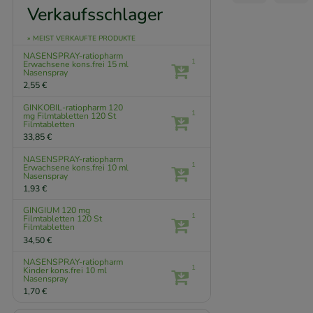
Verkaufsschlager
» MEIST VERKAUFTE PRODUKTE
NASENSPRAY-ratiopharm
1
Erwachsene kons.frei
15 ml
Nasenspray
2,55 €
GINKOBIL-ratiopharm 120
1
mg Filmtabletten
120 St
Filmtabletten
33,85 €
NASENSPRAY-ratiopharm
1
Erwachsene kons.frei
10 ml
Nasenspray
1,93 €
GINGIUM 120 mg
1
Filmtabletten
120 St
Filmtabletten
34,50 €
NASENSPRAY-ratiopharm
1
Kinder kons.frei
10 ml
Nasenspray
1,70 €