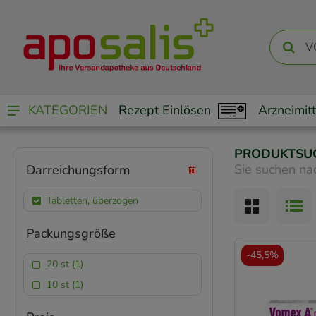
KATEGORIEN
Rezept Einlösen
Arzneimitt
PRODUKTSU
Sie suchen na
Darreichungsform
Tabletten, überzogen
Packungsgröße
-
45,5%
20 st (1)
10 st (1)