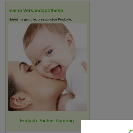
meine Versandapotheke . .
..bietet mir geprüfte, preisgünstige Produkte.
Einfach. Sicher. Günstig.