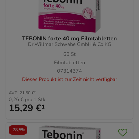
TEBONIN forte 40 mg Filmtabletten
Dr.Willmar Schwabe GmbH & Co.KG
60
St
Filmtabletten
07314374
Dieses Produkt ist zur Zeit nicht verfügbar
AVP
:
21,50 €
²
0,26 €
pro 1 Stk
15,29 €
¹
-
28,5%