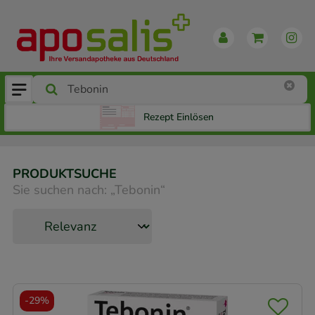
Rezept Einlösen
PRODUKTSUCHE
Sie suchen nach:
„
Tebonin
“
-
29%