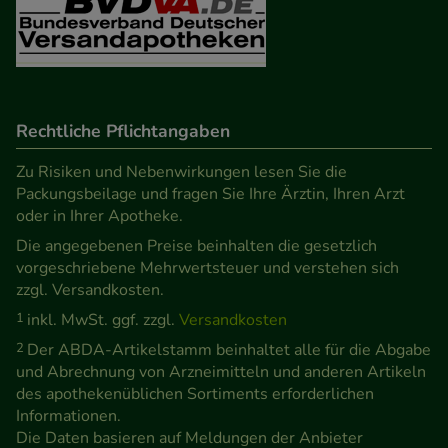
unserer Website sammeln, mit deren Hilfe wir
unsere Website weiter für Sie optimieren können,
den Inhalt auf unserer Website aber auch die
Werbung auf Drittseiten möglichst relevant für Sie
zu gestalten. Bitte beachten Sie, dass Daten hierfür
Rechtliche Pflichtangaben
teilweise an Dritte wie z.B. Google oder soziale
Zu Risiken und Nebenwirkungen lesen Sie die
Medien übertragen werden.
Packungsbeilage und fragen Sie Ihre Ärztin, Ihren Arzt
oder in Ihrer Apotheke.
Die angegebenen Preise beinhalten die gesetzlich
vorgeschriebene Mehrwertsteuer und verstehen sich
zzgl. Versandkosten.
1
inkl. MwSt. ggf. zzgl.
Versandkosten
2
Der ABDA-Artikelstamm beinhaltet alle für die Abgabe
und Abrechnung von Arzneimitteln und anderen Artikeln
des apothekenüblichen Sortiments erforderlichen
Informationen.
Die Daten basieren auf Meldungen der Anbieter