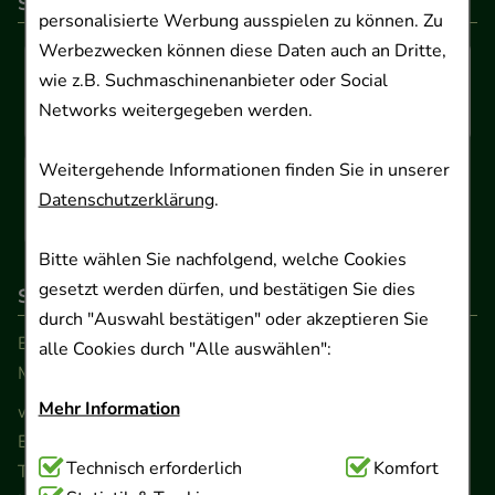
So können Sie bezahlen
personalisierte Werbung ausspielen zu können. Zu
Werbezwecken können diese Daten auch an Dritte,
wie z.B. Suchmaschinenanbieter oder Social
Networks weitergegeben werden.
Weitergehende Informationen finden Sie in unserer
Datenschutzerklärung
.
Bitte wählen Sie nachfolgend, welche Cookies
gesetzt werden dürfen, und bestätigen Sie dies
So erreichen Sie uns
durch "Auswahl bestätigen" oder akzeptieren Sie
Beratung und Kundenservice:
alle Cookies durch "Alle auswählen":
Montag - Freitag von 9.00 bis 17.00 Uhr
Mehr Information
www.ApoSalis.de
· E-Mail:
info@ApoSalis.de
Ernst-August-Platz 2 · 30159 Hannover
Technisch Notwendig:
Technisch erforderlich
Hierbei handelt es sich um
Komfort
Telefon 0511 89 71 80 0 · Fax 0511 89 71 80 11