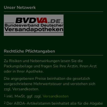
beispielsweise für die Wiedererkennung des
Unser Netzwerk
Besuchers oder unsere Seite an bevorzugte
Verhaltensweisen (z.B. Spracheinstellung)
anzupassen. Komfort-Cookies ermöglichen es uns
auch auf Ihre Bedürfnisse zugeschrittene Inhalte
anzuzeigen und unser Partnerprogramm zu
betreiben.
Rechtliche Pflichtangaben
Statistik & Tracking:
Hierüber lassen sich
Informationen über die Art und Weise der Nutzung
Zu Risiken und Nebenwirkungen lesen Sie die
Packungsbeilage und fragen Sie Ihre Ärztin, Ihren Arzt
unserer Website sammeln, mit deren Hilfe wir
oder in Ihrer Apotheke.
unsere Website weiter für Sie optimieren können,
Die angegebenen Preise beinhalten die gesetzlich
den Inhalt auf unserer Website aber auch die
vorgeschriebene Mehrwertsteuer und verstehen sich
Werbung auf Drittseiten möglichst relevant für Sie
zzgl. Versandkosten.
zu gestalten. Bitte beachten Sie, dass Daten hierfür
1
inkl. MwSt. ggf. zzgl.
Versandkosten
teilweise an Dritte wie z.B. Google oder soziale
2
Der ABDA-Artikelstamm beinhaltet alle für die Abgabe
Medien übertragen werden.