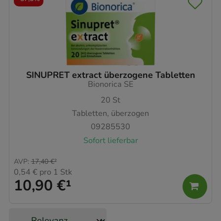
SINUPRET extract überzogene Tabletten
Bionorica SE
20
St
Tabletten, überzogen
09285530
Sofort lieferbar
AVP
:
17,40 €
²
0,54 €
pro 1 Stk
10,90 €
¹