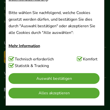
www.ApoSalis.de
· E-Mail:
info@ApoSalis.de
Ernst-August-Platz 2 · 30159 Hannover
Bitte wählen Sie nachfolgend, welche Cookies
Telefon 0511 89 71 80 0 · Fax 0511 89 71 80 11
gesetzt werden dürfen, und bestätigen Sie dies
Kontaktformular
durch "Auswahl bestätigen" oder akzeptieren Sie
alle Cookies durch "Alle auswählen":
Unser Versanddienstleister
Mehr Information
Technisch Notwendig:
Technisch erforderlich
Hierbei handelt es sich um
Komfort
Cookies, die für die Grundfunktionen unserer
Statistik & Tracking
Website notwendig sind (z.B. Navigation,
Wir sind hier gelistet
Auswahl bestätigen
Warenkorb, Kundenkonto), weshalb auf diese nicht
verzichtet werden kann.
Alles akzeptieren
Komfort:
Diese Cookies werden genutzt um das
Einkaufserlebnis noch ansprechender zu gestalten,