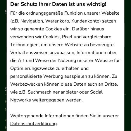
Der Schutz Ihrer Daten ist uns wichtig!
So können Sie bezahlen
Für die ordnungsgemäße Funktion unserer Website
(z.B. Navigation, Warenkorb, Kundenkonto) setzen
wir so genannte Cookies ein. Darüber hinaus
verwenden wir Cookies, Pixel und vergleichbare
Technologien, um unsere Website an bevorzugte
Verhaltensweisen anzupassen, Informationen über
die Art und Weise der Nutzung unserer Website für
Optimierungszwecke zu erhalten und
personalisierte Werbung ausspielen zu können. Zu
Werbezwecken können diese Daten auch an Dritte,
So erreichen Sie uns
wie z.B. Suchmaschinenanbieter oder Social
Networks weitergegeben werden.
Beratung und Kundenservice:
Montag - Freitag von 9.00 bis 17.00 Uhr
Weitergehende Informationen finden Sie in unserer
www.ApoSalis.de
· E-Mail:
info@ApoSalis.de
Datenschutzerklärung
.
Ernst-August-Platz 2 · 30159 Hannover