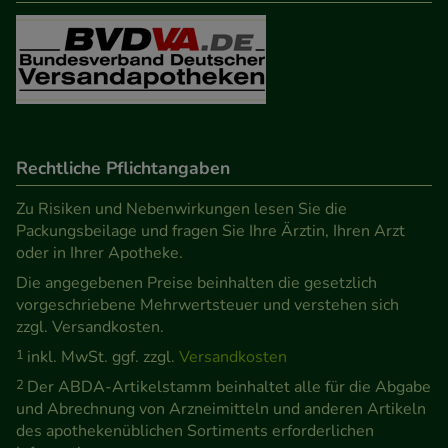
Besuchers oder unsere Seite an bevorzugte
Verhaltensweisen (z.B. Spracheinstellung)
anzupassen. Komfort-Cookies ermöglichen es uns
auch auf Ihre Bedürfnisse zugeschrittene Inhalte
anzuzeigen und unser Partnerprogramm zu
betreiben.
Rechtliche Pflichtangaben
Statistik & Tracking:
Hierüber lassen sich
Zu Risiken und Nebenwirkungen lesen Sie die
Informationen über die Art und Weise der Nutzung
Packungsbeilage und fragen Sie Ihre Ärztin, Ihren Arzt
oder in Ihrer Apotheke.
unserer Website sammeln, mit deren Hilfe wir
Die angegebenen Preise beinhalten die gesetzlich
unsere Website weiter für Sie optimieren können,
vorgeschriebene Mehrwertsteuer und verstehen sich
den Inhalt auf unserer Website aber auch die
zzgl. Versandkosten.
Werbung auf Drittseiten möglichst relevant für Sie
1
inkl. MwSt. ggf. zzgl.
Versandkosten
zu gestalten. Bitte beachten Sie, dass Daten hierfür
2
Der ABDA-Artikelstamm beinhaltet alle für die Abgabe
teilweise an Dritte wie z.B. Google oder soziale
und Abrechnung von Arzneimitteln und anderen Artikeln
Medien übertragen werden.
des apothekenüblichen Sortiments erforderlichen