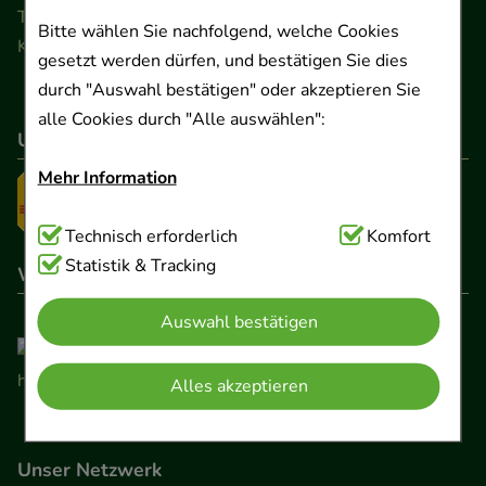
Telefon 0511 89 71 80 0 · Fax 0511 89 71 80 11
Bitte wählen Sie nachfolgend, welche Cookies
Kontaktformular
gesetzt werden dürfen, und bestätigen Sie dies
durch "Auswahl bestätigen" oder akzeptieren Sie
alle Cookies durch "Alle auswählen":
Unser Versanddienstleister
Mehr Information
Technisch Notwendig:
Technisch erforderlich
Hierbei handelt es sich um
Komfort
Cookies, die für die Grundfunktionen unserer
Statistik & Tracking
Wir sind hier gelistet
Website notwendig sind (z.B. Navigation,
Auswahl bestätigen
Warenkorb, Kundenkonto), weshalb auf diese nicht
verzichtet werden kann.
Alles akzeptieren
Komfort:
Diese Cookies werden genutzt um das
Einkaufserlebnis noch ansprechender zu gestalten,
Unser Netzwerk
beispielsweise für die Wiedererkennung des