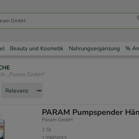
el
Beauty und Kosmetik
Nahrungsergänzung
% An
CHE
ch:
„
Param GmbH
“
PARAM Pumpspender Händ
Param GmbH
1
St
13985693