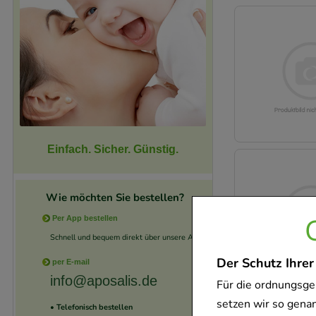
Einfach. Sicher. Günstig.
Wie möchten Sie bestellen?
Per App bestellen
Schnell und bequem direkt über unsere App.
Der Schutz Ihrer
per E-mail
info@aposalis.de
Für die ordnungsge
setzen wir so gena
• Telefonisch bestellen