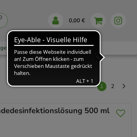
0,00 €
gebote
Markenshops
Ratgeber
App
1
2
edesinfektionslösung 500 ml