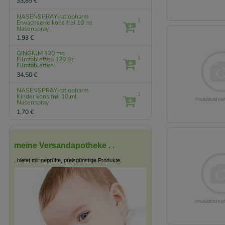
33,85 €
NASENSPRAY-ratiopharm
1
Erwachsene kons.frei
10 ml
Nasenspray
1,93 €
GINGIUM 120 mg
1
Filmtabletten
120 St
Filmtabletten
34,50 €
NASENSPRAY-ratiopharm
1
Kinder kons.frei
10 ml
Nasenspray
1,70 €
meine Versandapotheke . .
..bietet mir geprüfte, preisgünstige Produkte.