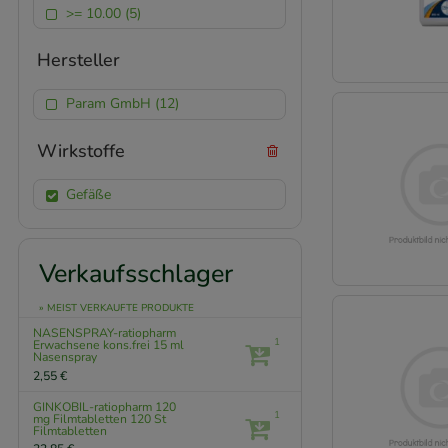
>= 10.00 (5)
Hersteller
Param GmbH (12)
Wirkstoffe
Gefäße
Verkaufsschlager
» MEIST VERKAUFTE PRODUKTE
NASENSPRAY-ratiopharm
1
Erwachsene kons.frei
15 ml
Nasenspray
2,55 €
GINKOBIL-ratiopharm 120
1
mg Filmtabletten
120 St
Filmtabletten