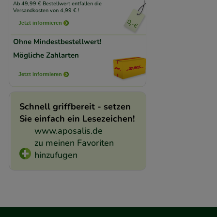
Ab 49,99 € Bestellwert entfallen die
beispielsweise für
Versandkosten von 4,99 € !
Verhaltensweisen (
Jetzt informieren
auf Ihre Bedürfnis
Ohne Mindestbestellwert!
Mögliche Zahlarten
Statistik & Trackin
unserer Website sa
Jetzt informieren
den Inhalt auf unse
gestalten. Bitte be
Schnell griffbereit - setzen
Medien übertragen
Sie einfach ein Lesezeichen!
www.aposalis.de
zu meinen Favoriten
hinzufugen