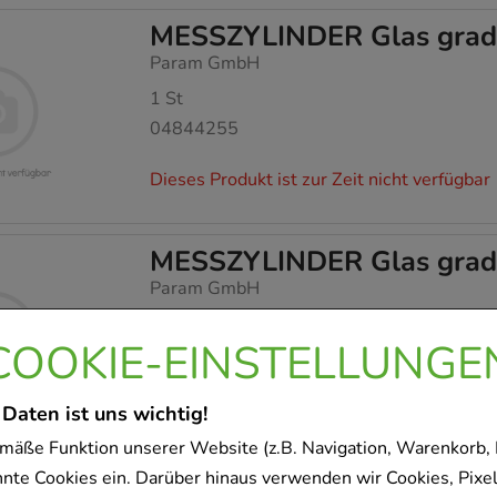
MESSZYLINDER Glas gradu
Param GmbH
1
St
04844255
Dieses Produkt ist zur Zeit nicht verfügbar
MESSZYLINDER Glas gradu
Param GmbH
1
St
COOKIE-EINSTELLUNGE
04844249
Dieses Produkt ist zur Zeit nicht verfügbar
 Daten ist uns wichtig!
mäße Funktion unserer Website (z.B. Navigation, Warenkorb,
nnte Cookies ein. Darüber hinaus verwenden wir Cookies, Pixel
MESSZYLINDER Glas gradu