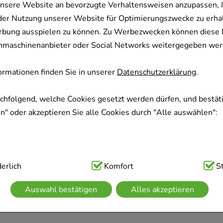
nsere Website an bevorzugte Verhaltensweisen anzupassen, 
Param GmbH
der Nutzung unserer Website für Optimierungszwecke zu erha
1
St
rbung ausspielen zu können. Zu Werbezwecken können diese 
04844232
uchmaschinenanbieter oder Social Networks weitergegeben wer
Dieses Produkt ist zur Zeit nicht verfügbar
rmationen finden Sie in unserer
Datenschutzerklärung
.
MESSZYLINDER Glas gradu
achfolgend, welche Cookies gesetzt werden dürfen, und bestäti
Param GmbH
" oder akzeptieren Sie alle Cookies durch "Alle auswählen":
1
St
04844226
Dieses Produkt ist zur Zeit nicht verfügbar
ig:
erlich
Hierbei handelt es sich um Cookies, die für die Grundfunk
Komfort
S
sind (z.B. Navigation, Warenkorb, Kundenkonto), weshalb auf 
Auswahl bestätigen
Alles akzeptieren
kann.
kies werden genutzt um das Einkaufserlebnis noch ansprechen