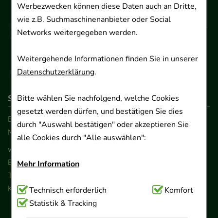
Werbezwecken können diese Daten auch an Dritte,
wie z.B. Suchmaschinenanbieter oder Social
Networks weitergegeben werden.
Weitergehende Informationen finden Sie in unserer
Datenschutzerklärung
.
So erreichen Sie uns
Bitte wählen Sie nachfolgend, welche Cookies
gesetzt werden dürfen, und bestätigen Sie dies
Beratung und Kundenservice:
durch "Auswahl bestätigen" oder akzeptieren Sie
Montag - Freitag von 9.00 bis 17.00 Uhr
alle Cookies durch "Alle auswählen":
www.ApoSalis.de
· E-Mail:
info@ApoSalis.de
Ernst-August-Platz 2 · 30159 Hannover
Mehr Information
Telefon 0511 89 71 80 0 · Fax 0511 89 71 80 11
Kontaktformular
Technisch Notwendig:
Technisch erforderlich
Hierbei handelt es sich um
Komfort
Cookies, die für die Grundfunktionen unserer
Statistik & Tracking
Website notwendig sind (z.B. Navigation,