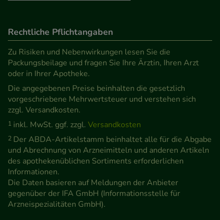
unsere Website weiter für Sie optimieren können,
den Inhalt auf unserer Website aber auch die
Werbung auf Drittseiten möglichst relevant für Sie
Rechtliche Pflichtangaben
zu gestalten. Bitte beachten Sie, dass Daten hierfür
Zu Risiken und Nebenwirkungen lesen Sie die
teilweise an Dritte wie z.B. Google oder soziale
Packungsbeilage und fragen Sie Ihre Ärztin, Ihren Arzt
Medien übertragen werden.
oder in Ihrer Apotheke.
Die angegebenen Preise beinhalten die gesetzlich
vorgeschriebene Mehrwertsteuer und verstehen sich
zzgl. Versandkosten.
1
inkl. MwSt. ggf. zzgl.
Versandkosten
2
Der ABDA-Artikelstamm beinhaltet alle für die Abgabe
und Abrechnung von Arzneimitteln und anderen Artikeln
des apothekenüblichen Sortiments erforderlichen
Informationen.
Die Daten basieren auf Meldungen der Anbieter
gegenüber der IFA GmbH (Informationsstelle für
Arzneispezialitäten GmbH).