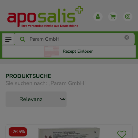
Rezept Einlösen
PRODUKTSUCHE
Sie suchen nach:
„
Param GmbH
“
-
26,5%