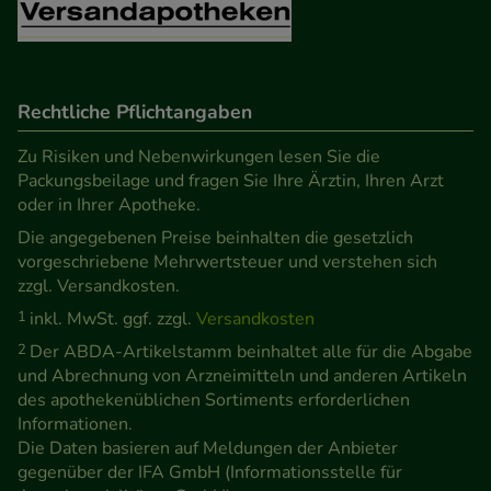
Verhaltensweisen (z.B. Spracheinstellung)
anzupassen. Komfort-Cookies ermöglichen es uns
auch auf Ihre Bedürfnisse zugeschrittene Inhalte
anzuzeigen und unser Partnerprogramm zu
Rechtliche Pflichtangaben
betreiben.
Zu Risiken und Nebenwirkungen lesen Sie die
Packungsbeilage und fragen Sie Ihre Ärztin, Ihren Arzt
Statistik & Tracking:
Hierüber lassen sich
oder in Ihrer Apotheke.
Informationen über die Art und Weise der Nutzung
Die angegebenen Preise beinhalten die gesetzlich
unserer Website sammeln, mit deren Hilfe wir
vorgeschriebene Mehrwertsteuer und verstehen sich
unsere Website weiter für Sie optimieren können,
zzgl. Versandkosten.
den Inhalt auf unserer Website aber auch die
1
inkl. MwSt. ggf. zzgl.
Versandkosten
Werbung auf Drittseiten möglichst relevant für Sie
2
Der ABDA-Artikelstamm beinhaltet alle für die Abgabe
zu gestalten. Bitte beachten Sie, dass Daten hierfür
und Abrechnung von Arzneimitteln und anderen Artikeln
teilweise an Dritte wie z.B. Google oder soziale
des apothekenüblichen Sortiments erforderlichen
Medien übertragen werden.
Informationen.
Die Daten basieren auf Meldungen der Anbieter
gegenüber der IFA GmbH (Informationsstelle für