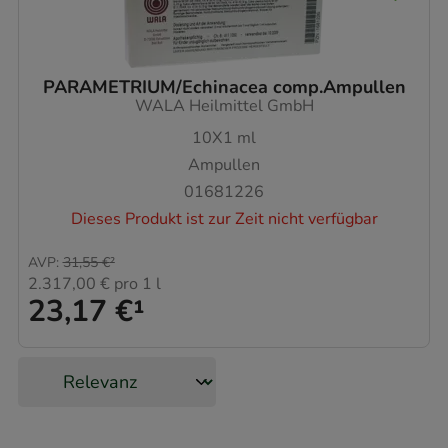
PARAMETRIUM/Echinacea comp.Ampullen
WALA Heilmittel GmbH
10X1
ml
Ampullen
01681226
Dieses Produkt ist zur Zeit nicht verfügbar
AVP
:
31,55 €
²
2.317,00 €
pro 1 l
23,17 €
¹