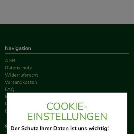
Navigation
AGB
Datenschutz
Widerrufsrecht
Versandkosten
FAQ
Impressum
COOKIE-
Kontakt
Barrierefreiheitserklärung
EINSTELLUNGEN
So können Sie bezahlen
Der Schutz Ihrer Daten ist uns wichtig!