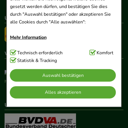
gesetzt werden dürfen, und bestätigen Sie dies
durch "Auswahl bestätigen" oder akzeptieren Sie
Unser Versanddienstleister
alle Cookies durch "Alle auswählen":
Mehr Information
Technisch Notwendig:
Technisch erforderlich
Hierbei handelt es sich um
Komfort
Wir sind hier gelistet
Cookies, die für die Grundfunktionen unserer
Statistik & Tracking
Website notwendig sind (z.B. Navigation,
Auswahl bestätigen
Warenkorb, Kundenkonto), weshalb auf diese nicht
verzichtet werden kann.
Alles akzeptieren
Komfort:
Diese Cookies werden genutzt um das
Unser Netzwerk
Einkaufserlebnis noch ansprechender zu gestalten,
beispielsweise für die Wiedererkennung des
Besuchers oder unsere Seite an bevorzugte