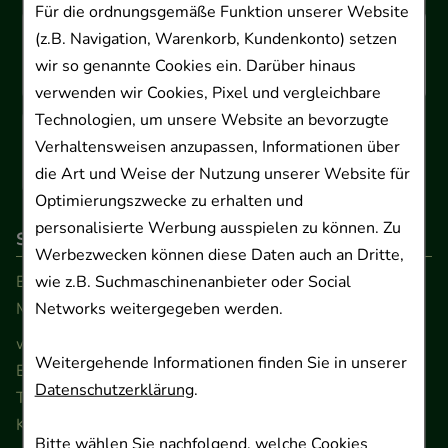
Für die ordnungsgemäße Funktion unserer Website
(z.B. Navigation, Warenkorb, Kundenkonto) setzen
wir so genannte Cookies ein. Darüber hinaus
verwenden wir Cookies, Pixel und vergleichbare
Technologien, um unsere Website an bevorzugte
Verhaltensweisen anzupassen, Informationen über
die Art und Weise der Nutzung unserer Website für
Optimierungszwecke zu erhalten und
personalisierte Werbung ausspielen zu können. Zu
So erreichen Sie uns
Werbezwecken können diese Daten auch an Dritte,
wie z.B. Suchmaschinenanbieter oder Social
Beratung und Kundenservice:
Networks weitergegeben werden.
Montag - Freitag von 9.00 bis 17.00 Uhr
www.ApoSalis.de
· E-Mail:
info@ApoSalis.de
Weitergehende Informationen finden Sie in unserer
Ernst-August-Platz 2 · 30159 Hannover
Datenschutzerklärung
.
Telefon 0511 89 71 80 0 · Fax 0511 89 71 80 11
Kontaktformular
Bitte wählen Sie nachfolgend, welche Cookies