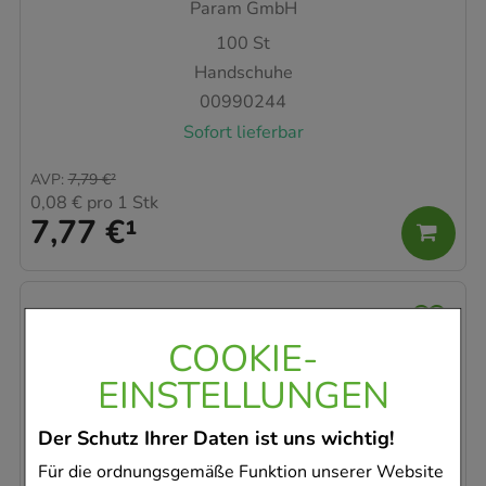
Param GmbH
100
St
Handschuhe
00990244
Sofort lieferbar
AVP
:
7,79 €
²
0,08 €
pro 1 Stk
7,77 €
¹
COOKIE-
EINSTELLUNGEN
Der Schutz Ihrer Daten ist uns wichtig!
Für die ordnungsgemäße Funktion unserer Website
HANDSCHUHE Einmal Latex gepudert S