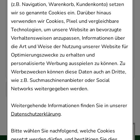
Param GmbH
(z.B. Navigation, Warenkorb, Kundenkonto) setzen
wir so genannte Cookies ein. Darüber hinaus
100
St
verwenden wir Cookies, Pixel und vergleichbare
Handschuhe
Technologien, um unsere Website an bevorzugte
04818973
Verhaltensweisen anzupassen, Informationen über
Dieses Produkt ist zur Zeit nicht verfügbar
die Art und Weise der Nutzung unserer Website für
AVP
:
7,79 €
²
Optimierungszwecke zu erhalten und
0,08 €
pro 1 Stk
personalisierte Werbung ausspielen zu können. Zu
7,77 €
¹
Werbezwecken können diese Daten auch an Dritte,
wie z.B. Suchmaschinenanbieter oder Social
Networks weitergegeben werden.
Weitergehende Informationen finden Sie in unserer
Datenschutzerklärung
.
Bitte wählen Sie nachfolgend, welche Cookies
gesetzt werden dürfen, und bestätigen Sie dies