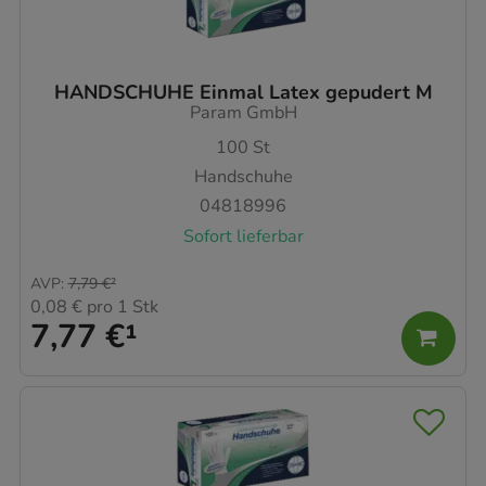
HANDSCHUHE Einmal Latex gepudert M
Param GmbH
100
St
Handschuhe
04818996
Sofort lieferbar
AVP
:
7,79 €
²
0,08 €
pro 1 Stk
7,77 €
¹