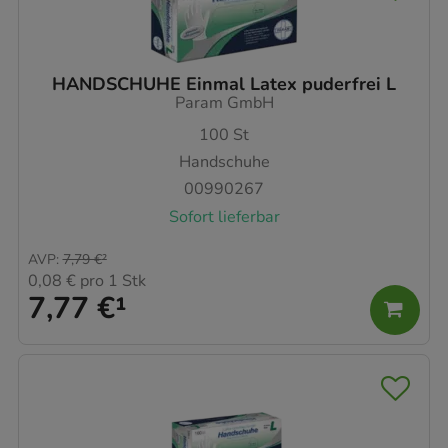
HANDSCHUHE Einmal Latex puderfrei L
Param GmbH
100
St
Handschuhe
00990267
Sofort lieferbar
AVP
:
7,79 €
²
0,08 €
pro 1 Stk
7,77 €
¹