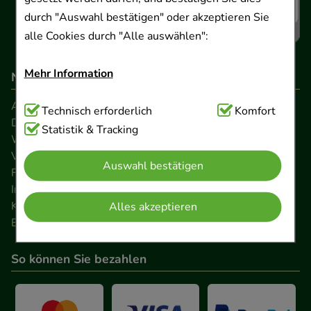
durch "Auswahl bestätigen" oder akzeptieren Sie
alle Cookies durch "Alle auswählen":
Mehr Information
Navigation
AGB
Technisch Notwendig:
Technisch erforderlich
Hierbei handelt es sich um
Komfort
Datenschutz
Cookies, die für die Grundfunktionen unserer
Statistik & Tracking
Widerrufsrecht
Website notwendig sind (z.B. Navigation,
Versandkosten
Auswahl bestätigen
Warenkorb, Kundenkonto), weshalb auf diese nicht
FAQ
verzichtet werden kann.
Impressum
Kontakt
Alles akzeptieren
Barrierefreiheitserklärung
Komfort:
Diese Cookies werden genutzt um das
Einkaufserlebnis noch ansprechender zu gestalten,
So können Sie bezahlen
beispielsweise für die Wiedererkennung des
Besuchers oder unsere Seite an bevorzugte
Verhaltensweisen (z.B. Spracheinstellung)