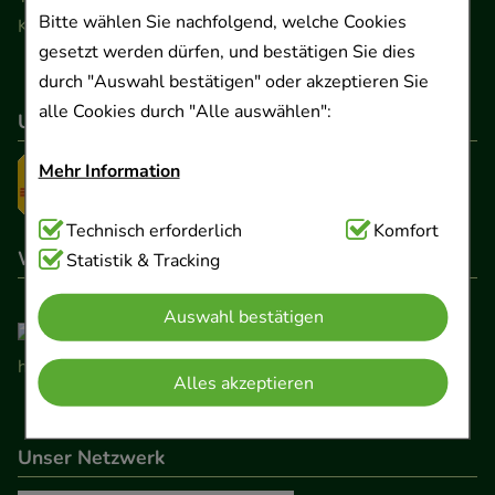
Bitte wählen Sie nachfolgend, welche Cookies
Kontaktformular
gesetzt werden dürfen, und bestätigen Sie dies
durch "Auswahl bestätigen" oder akzeptieren Sie
alle Cookies durch "Alle auswählen":
Unser Versanddienstleister
Mehr Information
Technisch Notwendig:
Technisch erforderlich
Hierbei handelt es sich um
Komfort
Wir sind hier gelistet
Cookies, die für die Grundfunktionen unserer
Statistik & Tracking
Website notwendig sind (z.B. Navigation,
Auswahl bestätigen
Warenkorb, Kundenkonto), weshalb auf diese nicht
verzichtet werden kann.
Alles akzeptieren
Komfort:
Diese Cookies werden genutzt um das
Einkaufserlebnis noch ansprechender zu gestalten,
Unser Netzwerk
beispielsweise für die Wiedererkennung des