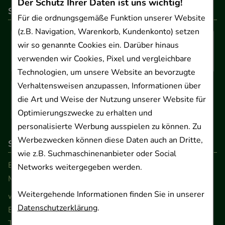
Der Schutz Ihrer Daten ist uns wichtig!
So können Sie bezahlen
Für die ordnungsgemäße Funktion unserer Website
(z.B. Navigation, Warenkorb, Kundenkonto) setzen
wir so genannte Cookies ein. Darüber hinaus
verwenden wir Cookies, Pixel und vergleichbare
Technologien, um unsere Website an bevorzugte
Verhaltensweisen anzupassen, Informationen über
die Art und Weise der Nutzung unserer Website für
Optimierungszwecke zu erhalten und
personalisierte Werbung ausspielen zu können. Zu
Werbezwecken können diese Daten auch an Dritte,
So erreichen Sie uns
wie z.B. Suchmaschinenanbieter oder Social
Beratung und Kundenservice:
Networks weitergegeben werden.
Montag - Freitag von 9.00 bis 17.00 Uhr
Weitergehende Informationen finden Sie in unserer
www.ApoSalis.de
· E-Mail:
info@ApoSalis.de
Datenschutzerklärung
.
Ernst-August-Platz 2 · 30159 Hannover
Telefon 0511 89 71 80 0 · Fax 0511 89 71 80 11