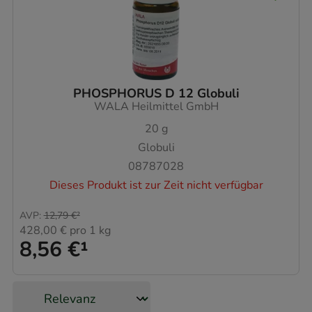
PHOSPHORUS D 12 Globuli
WALA Heilmittel GmbH
20
g
Globuli
08787028
Dieses Produkt ist zur Zeit nicht verfügbar
AVP
:
12,79 €
²
428,00 €
pro 1 kg
8,56 €
¹