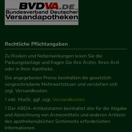
Besuchers oder unsere Seite an bevorzugte
Verhaltensweisen (z.B. Spracheinstellung)
anzupassen. Komfort-Cookies ermöglichen es uns
auch auf Ihre Bedürfnisse zugeschrittene Inhalte
anzuzeigen und unser Partnerprogramm zu
betreiben.
Rechtliche Pflichtangaben
Zu Risiken und Nebenwirkungen lesen Sie die
Statistik & Tracking:
Hierüber lassen sich
Packungsbeilage und fragen Sie Ihre Ärztin, Ihren Arzt
Informationen über die Art und Weise der Nutzung
oder in Ihrer Apotheke.
unserer Website sammeln, mit deren Hilfe wir
Die angegebenen Preise beinhalten die gesetzlich
unsere Website weiter für Sie optimieren können,
vorgeschriebene Mehrwertsteuer und verstehen sich
den Inhalt auf unserer Website aber auch die
zzgl. Versandkosten.
Werbung auf Drittseiten möglichst relevant für Sie
1
inkl. MwSt. ggf. zzgl.
Versandkosten
zu gestalten. Bitte beachten Sie, dass Daten hierfür
2
Der ABDA-Artikelstamm beinhaltet alle für die Abgabe
teilweise an Dritte wie z.B. Google oder soziale
und Abrechnung von Arzneimitteln und anderen Artikeln
Medien übertragen werden.
des apothekenüblichen Sortiments erforderlichen
Informationen.