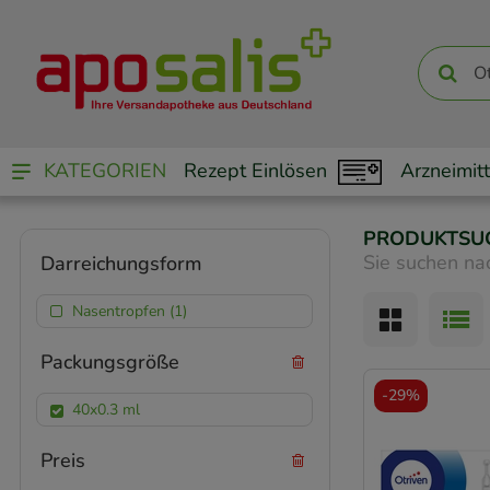
KATEGORIEN
Rezept Einlösen
Arzneimitt
PRODUKTSU
Sie suchen na
Darreichungsform
Nasentropfen (1)
Packungsgröße
-
29%
40x0.3 ml
Preis