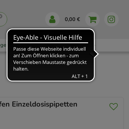
0,00 €
gebote
Markenshops
Ratgeber
App
n Einzeldosispipetten