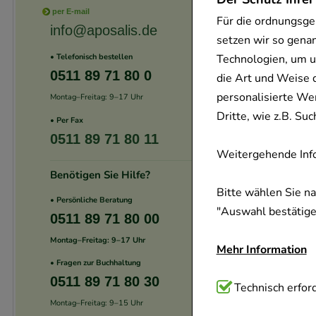
per E-mail
Für die ordnungsge
info@aposalis.de
setzen wir so gena
Technologien, um u
• Telefonisch bestellen
0511 89 71 80 0
die Art und Weise 
personalisierte We
Montag–Freitag: 9–17 Uhr
Dritte, wie z.B. S
• Per Fax
0511 89 71 80 11
Weitergehende Info
Benötigen Sie Hilfe?
Bitte wählen Sie n
• Persönliche Beratung
"Auswahl bestätigen
0511 89 71 80 00
Montag–Freitag: 9–17 Uhr
Mehr Information
• Fragen zur Buchhaltung
0511 89 71 80 30
Technisch Notwend
Technisch erford
Montag–Freitag: 9–15 Uhr
Website notwendig 