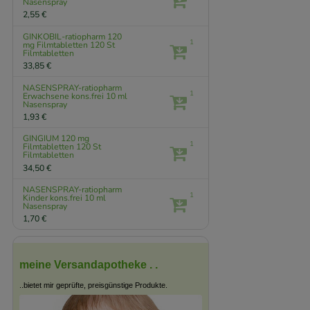
Nasenspray
2,55 €
GINKOBIL-ratiopharm 120
1
mg Filmtabletten
120 St
Filmtabletten
33,85 €
NASENSPRAY-ratiopharm
1
Erwachsene kons.frei
10 ml
Nasenspray
1,93 €
GINGIUM 120 mg
1
Filmtabletten
120 St
Filmtabletten
34,50 €
NASENSPRAY-ratiopharm
1
Kinder kons.frei
10 ml
Nasenspray
1,70 €
meine Versandapotheke . .
..bietet mir geprüfte, preisgünstige Produkte.