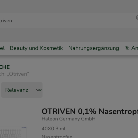
el
Beauty und Kosmetik
Nahrungsergänzung
% An
CHE
ch:
„
Otriven
“
OTRIVEN 0,1% Nasentropfe
Haleon Germany GmbH
40X0.3
ml
Nasentropfen