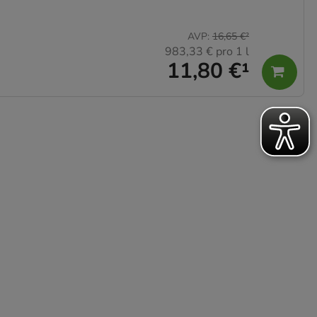
AVP
:
16,65 €
²
983,33 €
pro 1 l
11,80 €
¹