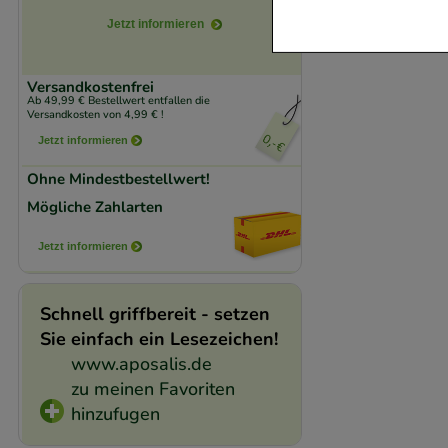
verzichtet werden 
Jetzt informieren
Komfort:
Diese Coo
Versandkostenfrei
beispielsweise für
Ab 49,99 € Bestellwert entfallen die
Versandkosten von 4,99 € !
Verhaltensweisen (
Jetzt informieren
auf Ihre Bedürfnis
Ohne Mindestbestellwert!
Statistik & Trackin
Mögliche Zahlarten
unserer Website sa
Jetzt informieren
den Inhalt auf unse
gestalten. Bitte be
Medien übertragen
Schnell griffbereit - setzen
Sie einfach ein Lesezeichen!
www.aposalis.de
zu meinen Favoriten
hinzufugen