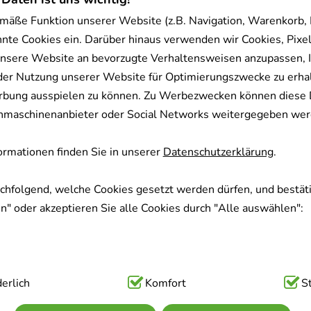
mäße Funktion unserer Website (z.B. Navigation, Warenkorb,
nnte Cookies ein. Darüber hinaus verwenden wir Cookies, Pixel
nsere Website an bevorzugte Verhaltensweisen anzupassen, 
der Nutzung unserer Website für Optimierungszwecke zu erha
rbung ausspielen zu können. Zu Werbezwecken können diese 
uchmaschinenanbieter oder Social Networks weitergegeben wer
rmationen finden Sie in unserer
Datenschutzerklärung
.
achfolgend, welche Cookies gesetzt werden dürfen, und bestäti
" oder akzeptieren Sie alle Cookies durch "Alle auswählen":
ig:
erlich
Hierbei handelt es sich um Cookies, die für die Grundfunk
Komfort
S
sind (z.B. Navigation, Warenkorb, Kundenkonto), weshalb auf 