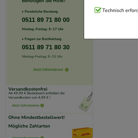
Benötigen Sie Hilfe?
Technisch Notwend
Technisch erford
• Persönliche Beratung
Website notwendig 
0511 89 71 80 00
verzichtet werden 
Montag–Freitag: 9–17 Uhr
• Fragen zur Buchhaltung
Komfort:
Diese Coo
0511 89 71 80 30
beispielsweise für
Montag–Freitag: 9–15 Uhr
Verhaltensweisen (
auf Ihre Bedürfnis
Jetzt informieren
Statistik & Trackin
Versandkostenfrei
unserer Website sa
Ab 49,99 € Bestellwert entfallen die
Versandkosten von 4,99 € !
den Inhalt auf unse
Jetzt informieren
gestalten. Bitte be
Ohne Mindestbestellwert!
Medien übertragen
Mögliche Zahlarten