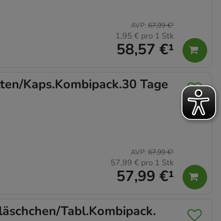
AVP
:
67,99 €
²
1,95 €
pro 1 Stk
58,57 €
¹
ten/Kaps.Kombipack.30 Tage
AVP
:
67,99 €
²
57,99 €
pro 1 Stk
57,99 €
¹
äschchen/Tabl.Kombipack.