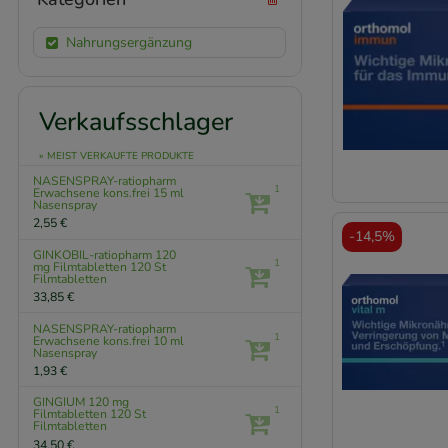
Nahrungsergänzung
Verkaufsschlager
» MEIST VERKAUFTE PRODUKTE
NASENSPRAY-ratiopharm
1
Erwachsene kons.frei
15 ml
Nasenspray
2,55 €
-
14,5%
GINKOBIL-ratiopharm 120
1
mg Filmtabletten
120 St
Filmtabletten
33,85 €
NASENSPRAY-ratiopharm
1
Erwachsene kons.frei
10 ml
Nasenspray
1,93 €
GINGIUM 120 mg
1
Filmtabletten
120 St
Filmtabletten
34,50 €