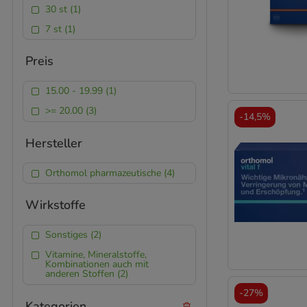
30 st (1)
7 st (1)
Preis
15.00 - 19.99 (1)
>= 20.00 (3)
-
14,5%
Hersteller
Orthomol pharmazeutische (4)
Wirkstoffe
Sonstiges (2)
Vitamine, Mineralstoffe,
Kombinationen auch mit
anderen Stoffen (2)
-
27%
Kategorien