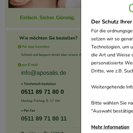
Einfach. Sicher. Günstig.
Der Schutz Ihrer
Für die ordnungsge
Wie möchten Sie bestellen?
setzen wir so gena
Technologien, um u
Per App bestellen
die Art und Weise 
Schnell und bequem direkt über unsere App.
personalisierte We
per E-mail
Dritte, wie z.B. S
info@aposalis.de
• Telefonisch bestellen
Weitergehende Info
0511 89 71 80 0
Montag–Freitag: 9–17 Uhr
Bitte wählen Sie n
"Auswahl bestätigen
• Per Fax
0511 89 71 80 11
Mehr Information