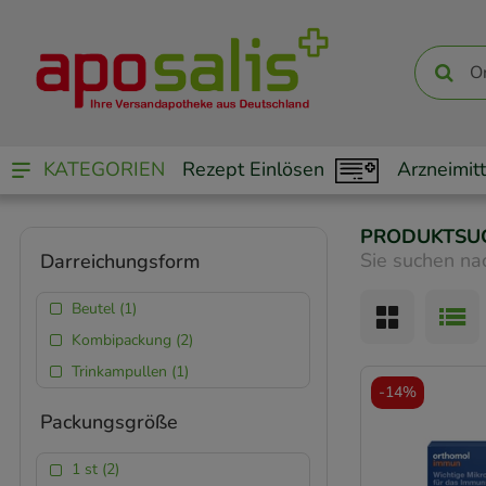
KATEGORIEN
Rezept Einlösen
Arzneimitt
PRODUKTSU
Sie suchen na
Darreichungsform
Beutel (1)
Kombipackung (2)
Trinkampullen (1)
-
14%
Packungsgröße
1 st (2)