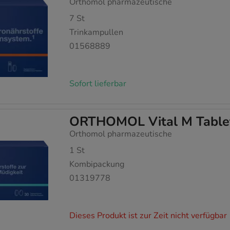
Orthomol pharmazeutische
7
St
Trinkampullen
01568889
Sofort lieferbar
ORTHOMOL Vital M Tablet
Orthomol pharmazeutische
1
St
Kombipackung
01319778
Dieses Produkt ist zur Zeit nicht verfügbar