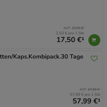
AVP
:
23,99 €
²
2,50 €
pro 1 Stk
17,50 €
¹
ten/Kaps.Kombipack.30 Tage
AVP
:
67,99 €
²
57,99 €
pro 1 Stk
57,99 €
¹