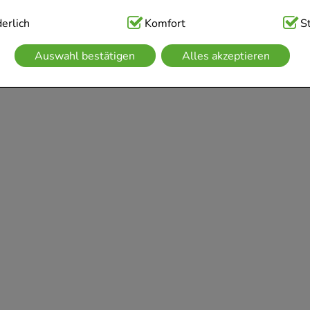
ig:
erlich
Hierbei handelt es sich um Cookies, die für die Grundfunk
Komfort
S
sind (z.B. Navigation, Warenkorb, Kundenkonto), weshalb auf 
Auswahl bestätigen
Alles akzeptieren
kann.
kies werden genutzt um das Einkaufserlebnis noch ansprechen
 die Wiedererkennung des Besuchers oder unsere Seite an be
z.B. Spracheinstellung) anzupassen. Komfort-Cookies ermögli
se zugeschrittene Inhalte anzuzeigen und unser Partnerprogram
g:
Hierüber lassen sich Informationen über die Art und Weise 
mmeln, mit deren Hilfe wir unsere Website weiter für Sie op
rer Website aber auch die Werbung auf Drittseiten möglichst r
achten Sie, dass Daten hierfür teilweise an Dritte wie z.B. Goo
 werden.