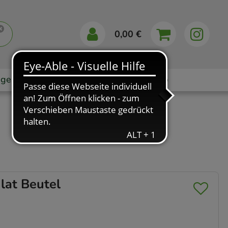
0,00 €
gebote
Markenshops
Ratgeber
App
at Beutel