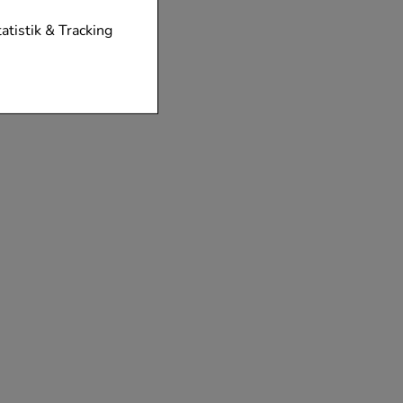
tionen unserer
tatistik & Tracking
diese nicht
der zu gestalten,
vorzugte
chen es uns auch
m zu betreiben.
der Nutzung
timieren können,
elevant für Sie zu
gle oder soziale