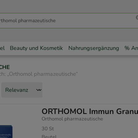
el
Beauty und Kosmetik
Nahrungsergänzung
% An
CHE
ch:
„
Orthomol pharmazeutische
“
ORTHOMOL Immun Granul
Orthomol pharmazeutische
30
St
Beutel