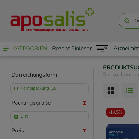
KATEGORIEN
Rezept Einlösen
Arzneimitt
PRODUKTSU
Sie suchen na
Darreichungsform
Kombipackung (10)
Packungsgröße
-
14,5%
1 st
Preis