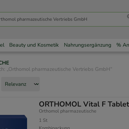
el
Beauty und Kosmetik
Nahrungsergänzung
% An
CHE
ch:
„
Orthomol pharmazeutische Vertriebs GmbH
“
ORTHOMOL Vital F Tablet
Orthomol pharmazeutische
1
St
Kombipackung