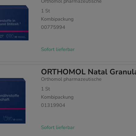
Orthomol pharmazeutische
1
St
Kombipackung
00775994
Sofort lieferbar
ORTHOMOL Natal Granulat
Orthomol pharmazeutische
1
St
Kombipackung
01319904
Sofort lieferbar