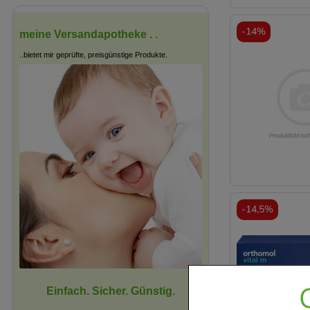
-
14%
meine Versandapotheke . .
..bietet mir geprüfte, preisgünstige Produkte.
-
14,5%
Einfach. Sicher. Günstig.