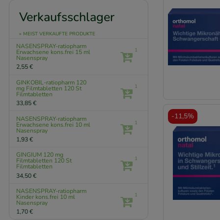
Verkaufsschlager
» MEIST VERKAUFTE PRODUKTE
NASENSPRAY-ratiopharm
1
Erwachsene kons.frei
15 ml
Nasenspray
2,55 €
GINKOBIL-ratiopharm 120
1
mg Filmtabletten
120 St
Filmtabletten
33,85 €
-
11,5%
NASENSPRAY-ratiopharm
1
Erwachsene kons.frei
10 ml
Nasenspray
1,93 €
GINGIUM 120 mg
1
Filmtabletten
120 St
Filmtabletten
34,50 €
NASENSPRAY-ratiopharm
1
Kinder kons.frei
10 ml
Nasenspray
1,70 €