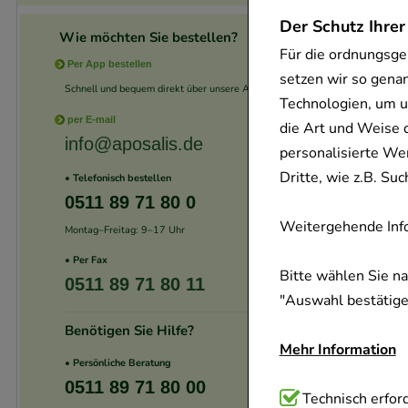
Der Schutz Ihrer
Wie möchten Sie bestellen?
Für die ordnungsge
Per App bestellen
setzen wir so gena
Schnell und bequem direkt über unsere App.
-
13%
Technologien, um u
per E-mail
die Art und Weise 
info@aposalis.de
personalisierte We
Dritte, wie z.B. S
• Telefonisch bestellen
0511 89 71 80 0
Weitergehende Info
Montag–Freitag: 9–17 Uhr
• Per Fax
Bitte wählen Sie n
0511 89 71 80 11
"Auswahl bestätigen
Benötigen Sie Hilfe?
-
13%
Mehr Information
• Persönliche Beratung
0511 89 71 80 00
Technisch Notwend
Technisch erford