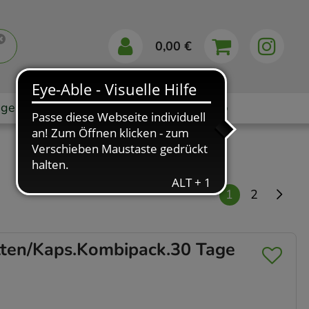
0,00 €
gebote
Markenshops
Ratgeber
App
1
2
ten/Kaps.Kombipack.30 Tage