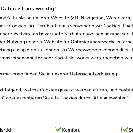
 Daten ist uns wichtig!
Dieses Produkt ist zur Zeit nicht verfügbar
mäße Funktion unserer Website (z.B. Navigation, Warenkorb,
nnte Cookies ein. Darüber hinaus verwenden wir Cookies, Pixel
ORTHOMOL Cardio Granula
nsere Website an bevorzugte Verhaltensweisen anzupassen, 
Orthomol pharmazeutische
der Nutzung unserer Website für Optimierungszwecke zu erha
1
St
rbung ausspielen zu können. Zu Werbezwecken können diese 
Kombipackung
uchmaschinenanbieter oder Social Networks weitergegeben wer
05919239
rmationen finden Sie in unserer
Datenschutzerklärung
.
Dieses Produkt ist zur Zeit nicht verfügbar
achfolgend, welche Cookies gesetzt werden dürfen, und bestäti
" oder akzeptieren Sie alle Cookies durch "Alle auswählen":
ORTHOMOL Vital F Granul
Orthomol pharmazeutische
1
St
ig:
erlich
Hierbei handelt es sich um Cookies, die für die Grundfunk
Komfort
S