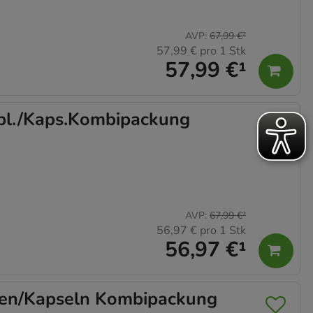
AVP
:
67,99 €
²
57,99 €
pro 1 Stk
57,99 €
¹
l./Kaps.Kombipackung
AVP
:
67,99 €
²
56,97 €
pro 1 Stk
56,97 €
¹
en/Kapseln Kombipackung