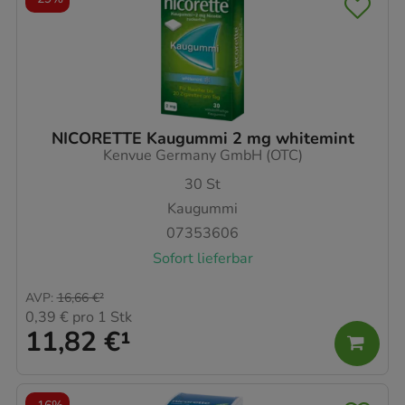
NICORETTE Kaugummi 2 mg whitemint
Kenvue Germany GmbH (OTC)
30
St
Kaugummi
07353606
Sofort lieferbar
AVP
:
16,66 €
²
0,39 €
pro 1 Stk
11,82 €
¹