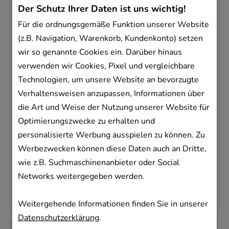
-
16%
Der Schutz Ihrer Daten ist uns wichtig!
Für die ordnungsgemäße Funktion unserer Website
(z.B. Navigation, Warenkorb, Kundenkonto) setzen
wir so genannte Cookies ein. Darüber hinaus
verwenden wir Cookies, Pixel und vergleichbare
Technologien, um unsere Website an bevorzugte
NICORETTE Kaugummi 2 mg whitemint
EurimPharm Arzneimittel GmbH
Verhaltensweisen anzupassen, Informationen über
105
St
die Art und Weise der Nutzung unserer Website für
Kaugummi
Optimierungszwecke zu erhalten und
17502361
personalisierte Werbung ausspielen zu können. Zu
Dieses Produkt ist zur Zeit nicht verfügbar
Werbezwecken können diese Daten auch an Dritte,
wie z.B. Suchmaschinenanbieter oder Social
AVP
:
31,87 €
²
Networks weitergegeben werden.
0,26 €
pro 1 Stk
26,75 €
¹
Weitergehende Informationen finden Sie in unserer
Datenschutzerklärung
.