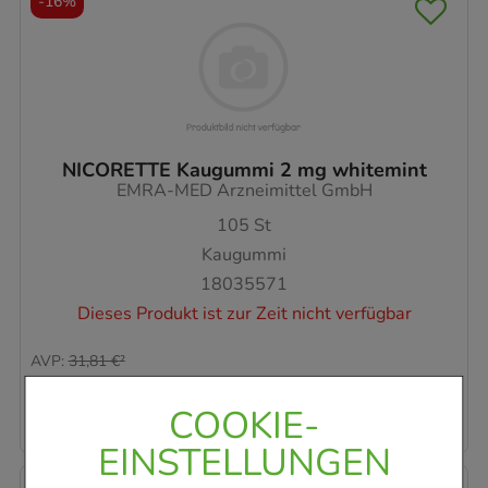
-
16%
NICORETTE Kaugummi 2 mg whitemint
EMRA-MED Arzneimittel GmbH
105
St
Kaugummi
18035571
Dieses Produkt ist zur Zeit nicht verfügbar
AVP
:
31,81 €
²
0,25 €
pro 1 Stk
26,69 €
¹
COOKIE-
EINSTELLUNGEN