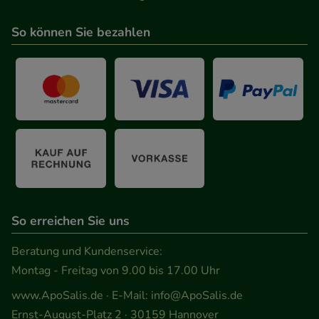
Besuchers oder unsere Seite an bevorzugte
Verhaltensweisen (z.B. Spracheinstellung)
So können Sie bezahlen
anzupassen. Komfort-Cookies ermöglichen es uns
auch auf Ihre Bedürfnisse zugeschrittene Inhalte
anzuzeigen und unser Partnerprogramm zu
betreiben.
Statistik & Tracking:
Hierüber lassen sich
Informationen über die Art und Weise der Nutzung
unserer Website sammeln, mit deren Hilfe wir
unsere Website weiter für Sie optimieren können,
So erreichen Sie uns
den Inhalt auf unserer Website aber auch die
Werbung auf Drittseiten möglichst relevant für Sie
Beratung und Kundenservice:
zu gestalten. Bitte beachten Sie, dass Daten hierfür
Montag - Freitag von 9.00 bis 17.00 Uhr
teilweise an Dritte wie z.B. Google oder soziale
www.ApoSalis.de
· E-Mail:
info@ApoSalis.de
Medien übertragen werden.
Ernst-August-Platz 2 · 30159 Hannover