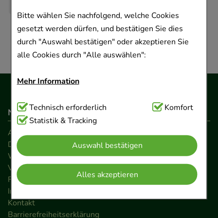
Bitte wählen Sie nachfolgend, welche Cookies
gesetzt werden dürfen, und bestätigen Sie dies
durch "Auswahl bestätigen" oder akzeptieren Sie
alle Cookies durch "Alle auswählen":
Mehr Information
Technisch Notwendig:
Technisch erforderlich
Hierbei handelt es sich um
Komfort
Navigation
Cookies, die für die Grundfunktionen unserer
Statistik & Tracking
AGB
Website notwendig sind (z.B. Navigation,
Datenschutz
Auswahl bestätigen
Warenkorb, Kundenkonto), weshalb auf diese nicht
Widerrufsrecht
verzichtet werden kann.
Versandkosten
Alles akzeptieren
FAQ
Komfort:
Diese Cookies werden genutzt um das
Impressum
Einkaufserlebnis noch ansprechender zu gestalten,
Kontakt
beispielsweise für die Wiedererkennung des
Barrierefreiheitserklärung