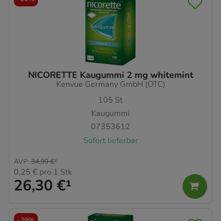
NICORETTE Kaugummi 2 mg whitemint
Kenvue Germany GmbH (OTC)
105
St
Kaugummi
07353612
Sofort lieferbar
AVP
:
34,99 €
²
0,25 €
pro 1 Stk
26,30 €
¹
-
29%