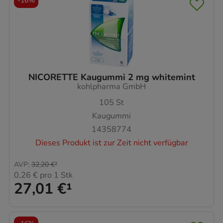
-
16%
NICORETTE Kaugummi 2 mg whitemint
kohlpharma GmbH
105
St
Kaugummi
14358774
Dieses Produkt ist zur Zeit nicht verfügbar
AVP
:
32,20 €
²
0,26 €
pro 1 Stk
27,01 €
¹