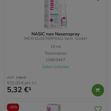
NASIC neo Nasenspray
MCM KLOSTERFRAU Vertr. GmbH
10
ml
Nasenspray
15863497
Sofort lieferbar
AVP
:
7,96 €
²
532,00 €
pro 1 l
5,32 €
¹
-
35%