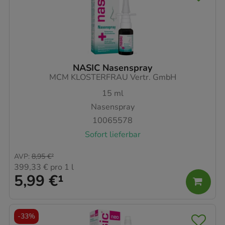
NASIC Nasenspray
MCM KLOSTERFRAU Vertr. GmbH
15
ml
Nasenspray
10065578
Sofort lieferbar
AVP
:
8,95 €
²
399,33 €
pro 1 l
5,99 €
¹
-
33%