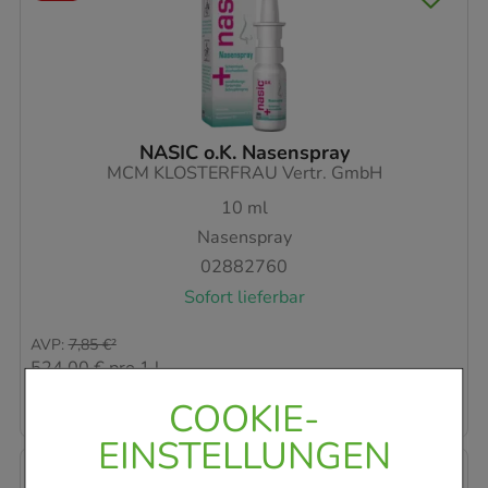
NASIC o.K. Nasenspray
MCM KLOSTERFRAU Vertr. GmbH
10
ml
Nasenspray
02882760
Sofort lieferbar
AVP
:
7,85 €
²
524,00 €
pro 1 l
5,24 €
¹
COOKIE-
EINSTELLUNGEN
-
35%