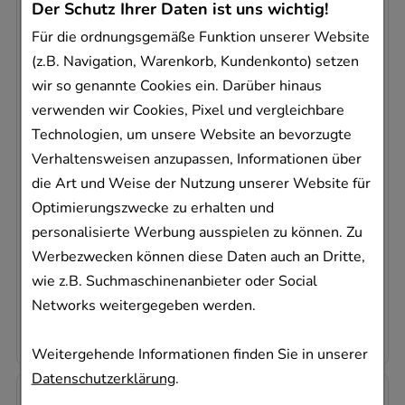
Der Schutz Ihrer Daten ist uns wichtig!
Für die ordnungsgemäße Funktion unserer Website
(z.B. Navigation, Warenkorb, Kundenkonto) setzen
wir so genannte Cookies ein. Darüber hinaus
verwenden wir Cookies, Pixel und vergleichbare
NASIC neo für Kinder Nasenspray
Technologien, um unsere Website an bevorzugte
MCM KLOSTERFRAU Vertr. GmbH
Verhaltensweisen anzupassen, Informationen über
10
ml
die Art und Weise der Nutzung unserer Website für
Nasenspray
Optimierungszwecke zu erhalten und
15863505
personalisierte Werbung ausspielen zu können. Zu
Sofort lieferbar
Werbezwecken können diese Daten auch an Dritte,
wie z.B. Suchmaschinenanbieter oder Social
AVP
:
6,96 €
²
Networks weitergegeben werden.
451,00 €
pro 1 l
4,51 €
¹
Weitergehende Informationen finden Sie in unserer
Datenschutzerklärung
.
-
35%