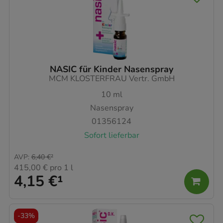
NASIC für Kinder Nasenspray
MCM KLOSTERFRAU Vertr. GmbH
10
ml
Nasenspray
01356124
Sofort lieferbar
AVP
:
6,40 €
²
415,00 €
pro 1 l
4,15 €
¹
-
33%