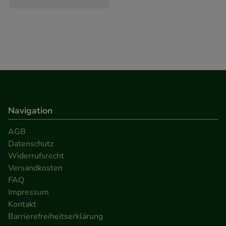
Besuchers oder unsere Seite an bevorzugte
Verhaltensweisen (z.B. Spracheinstellung)
anzupassen. Komfort-Cookies ermöglichen es uns
auch auf Ihre Bedürfnisse zugeschrittene Inhalte
anzuzeigen und unser Partnerprogramm zu
betreiben.
Statistik & Tracking:
Hierüber lassen sich
Navigation
Informationen über die Art und Weise der Nutzung
unserer Website sammeln, mit deren Hilfe wir
AGB
unsere Website weiter für Sie optimieren können,
Datenschutz
den Inhalt auf unserer Website aber auch die
Widerrufsrecht
Versandkosten
Werbung auf Drittseiten möglichst relevant für Sie
FAQ
zu gestalten. Bitte beachten Sie, dass Daten hierfür
Impressum
teilweise an Dritte wie z.B. Google oder soziale
Kontakt
Medien übertragen werden.
Barrierefreiheitserklärung