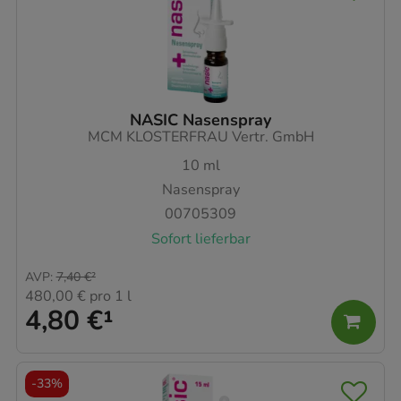
NASIC Nasenspray
MCM KLOSTERFRAU Vertr. GmbH
10
ml
Nasenspray
00705309
Sofort lieferbar
AVP
:
7,40 €
²
480,00 €
pro 1 l
4,80 €
¹
-
33%