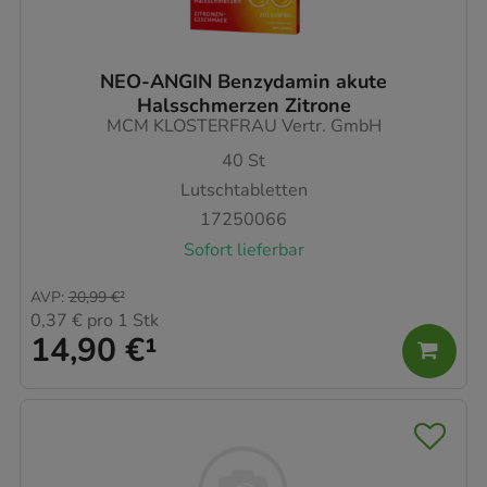
NEO-ANGIN Benzydamin akute
Halsschmerzen Zitrone
MCM KLOSTERFRAU Vertr. GmbH
40
St
Lutschtabletten
17250066
Sofort lieferbar
AVP
:
20,99 €
²
0,37 €
pro 1 Stk
14,90 €
¹