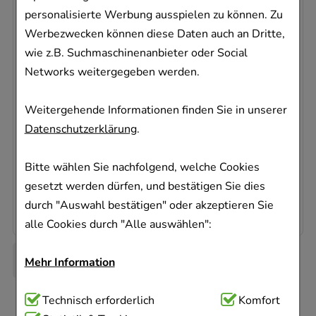
personalisierte Werbung ausspielen zu können. Zu
Werbezwecken können diese Daten auch an Dritte,
MONAPAX Tabletten
wie z.B. Suchmaschinenanbieter oder Social
MCM KLOSTERFRAU Vertr. GmbH
Networks weitergegeben werden.
40
St
Tabletten
Weitergehende Informationen finden Sie in unserer
18323732
Datenschutzerklärung
.
Sofort lieferbar
Bitte wählen Sie nachfolgend, welche Cookies
AVP
:
14,45 €
²
gesetzt werden dürfen, und bestätigen Sie dies
0,28 €
pro 1 Stk
11,40 €
¹
durch "Auswahl bestätigen" oder akzeptieren Sie
alle Cookies durch "Alle auswählen":
Mehr Information
Technisch Notwendig:
Technisch erforderlich
Hierbei handelt es sich um
Komfort