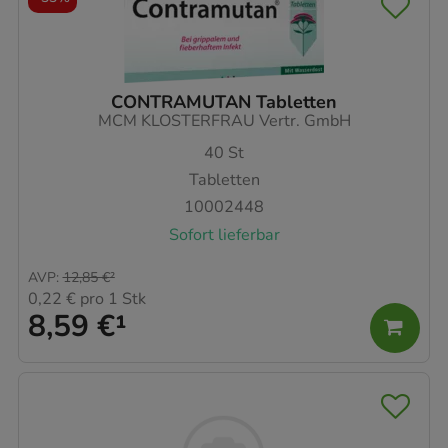
CONTRAMUTAN Tabletten
MCM KLOSTERFRAU Vertr. GmbH
40
St
Tabletten
10002448
Sofort lieferbar
AVP
:
12,85 €
²
0,22 €
pro 1 Stk
8,59 €
¹