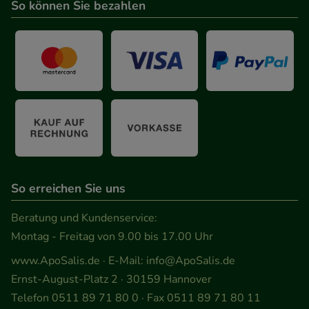
So können Sie bezahlen
unserer Website sammeln, mit deren Hilfe wir
unsere Website weiter für Sie optimieren können,
den Inhalt auf unserer Website aber auch die
Werbung auf Drittseiten möglichst relevant für Sie
zu gestalten. Bitte beachten Sie, dass Daten hierfür
teilweise an Dritte wie z.B. Google oder soziale
Medien übertragen werden.
So erreichen Sie uns
Beratung und Kundenservice:
Montag - Freitag von 9.00 bis 17.00 Uhr
www.ApoSalis.de
· E-Mail:
info@ApoSalis.de
Ernst-August-Platz 2 · 30159 Hannover
Telefon 0511 89 71 80 0 · Fax 0511 89 71 80 11