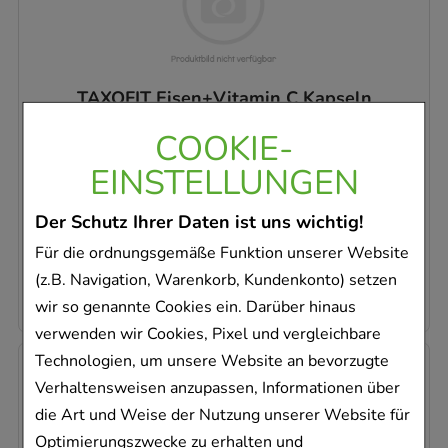
TAXOFIT Eisen+Vitamin C Kapseln
MCM KLOSTERFRAU Vertr. GmbH
COOKIE-
40
St
EINSTELLUNGEN
Kapseln
18399741
Der Schutz Ihrer Daten ist uns wichtig!
Sofort lieferbar
Für die ordnungsgemäße Funktion unserer Website
0,13 €
pro 1 Stk
(z.B. Navigation, Warenkorb, Kundenkonto) setzen
5,08 €
¹
wir so genannte Cookies ein. Darüber hinaus
verwenden wir Cookies, Pixel und vergleichbare
Technologien, um unsere Website an bevorzugte
-
21%
Verhaltensweisen anzupassen, Informationen über
die Art und Weise der Nutzung unserer Website für
Optimierungszwecke zu erhalten und