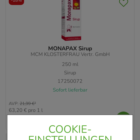
-
28%
MONAPAX Sirup
MCM KLOSTERFRAU Vertr. GmbH
250
ml
Sirup
17250072
Sofort lieferbar
AVP
:
21,99 €
²
63,20 €
pro 1 l
15,80 €
¹
COOKIE-
EINSTELLUNGEN