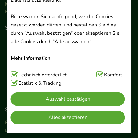
Datenschutzerklärung
.
Kontakt
Barrierefreiheitserklärung
Bitte wählen Sie nachfolgend, welche Cookies
gesetzt werden dürfen, und bestätigen Sie dies
So können Sie bezahlen
durch "Auswahl bestätigen" oder akzeptieren Sie
alle Cookies durch "Alle auswählen":
Mehr Information
Technisch Notwendig:
Technisch erforderlich
Hierbei handelt es sich um
Komfort
Cookies, die für die Grundfunktionen unserer
Statistik & Tracking
Website notwendig sind (z.B. Navigation,
Auswahl bestätigen
Warenkorb, Kundenkonto), weshalb auf diese nicht
verzichtet werden kann.
So erreichen Sie uns
Alles akzeptieren
Beratung und Kundenservice:
Komfort:
Diese Cookies werden genutzt um das
Montag - Freitag von 9.00 bis 17.00 Uhr
Einkaufserlebnis noch ansprechender zu gestalten,