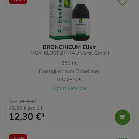
BRONCHICUM Elixir
MCM KLOSTERFRAU Vertr. GmbH
250
ml
Flüssigkeit zum Einnehmen
03728305
Sofort lieferbar
AVP
:
21,10 €
²
49,20 €
pro 1 l
12,30 €
¹
-
26,5%