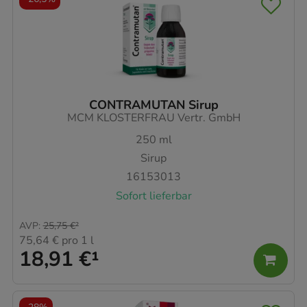
CONTRAMUTAN Sirup
MCM KLOSTERFRAU Vertr. GmbH
250
ml
Sirup
16153013
Sofort lieferbar
AVP
:
25,75 €
²
75,64 €
pro 1 l
18,91 €
¹