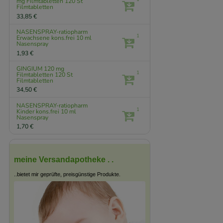
mg Filmtabletten
120 St
Filmtabletten
33,85 €
NASENSPRAY-ratiopharm
1
Erwachsene kons.frei
10 ml
Nasenspray
1,93 €
GINGIUM 120 mg
1
Filmtabletten
120 St
Filmtabletten
34,50 €
NASENSPRAY-ratiopharm
1
Kinder kons.frei
10 ml
Nasenspray
1,70 €
meine Versandapotheke . .
..bietet mir geprüfte, preisgünstige Produkte.