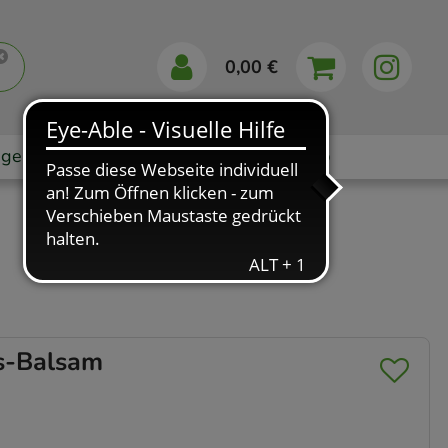
0,00 €
gebote
Markenshops
Ratgeber
App
s-Balsam