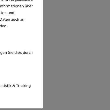
Informationen über
lten und
Daten auch an
den.
gen Sie dies durch
tionen unserer
tatistik & Tracking
diese nicht