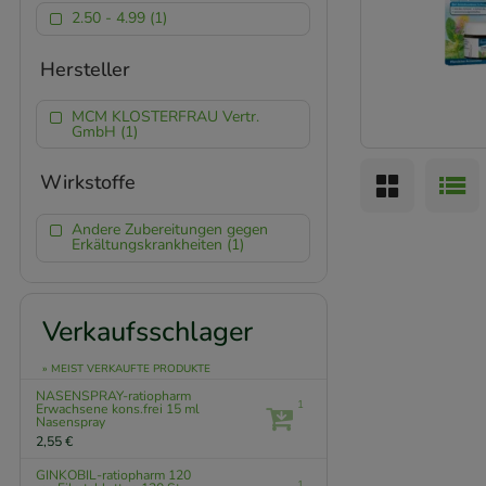
2.50 - 4.99 (1)
Hersteller
MCM KLOSTERFRAU Vertr.
GmbH (1)
Wirkstoffe
Andere Zubereitungen gegen
Erkältungskrankheiten (1)
Verkaufsschlager
» MEIST VERKAUFTE PRODUKTE
NASENSPRAY-ratiopharm
1
Erwachsene kons.frei
15 ml
Nasenspray
2,55 €
GINKOBIL-ratiopharm 120
1