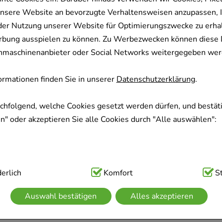
nsere Website an bevorzugte Verhaltensweisen anzupassen, 
der Nutzung unserer Website für Optimierungszwecke zu erha
rbung ausspielen zu können. Zu Werbezwecken können diese 
uchmaschinenanbieter oder Social Networks weitergegeben wer
rmationen finden Sie in unserer
Datenschutzerklärung
.
achfolgend, welche Cookies gesetzt werden dürfen, und bestäti
" oder akzeptieren Sie alle Cookies durch "Alle auswählen":
ig:
erlich
Hierbei handelt es sich um Cookies, die für die Grundfunk
Komfort
S
sind (z.B. Navigation, Warenkorb, Kundenkonto), weshalb auf 
Auswahl bestätigen
Alles akzeptieren
kann.