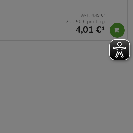
AVP
:
4,49 €
²
200,50 €
pro 1 kg
4,01 €
¹