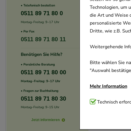
• Telefonisch bestellen
Technologien, um u
0511 89 71 80 0
die Art und Weise 
Montag–Freitag: 9–17 Uhr
personalisierte We
Dritte, wie z.B. S
• Per Fax
0511 89 71 80 11
Weitergehende Info
Benötigen Sie Hilfe?
Bitte wählen Sie n
• Persönliche Beratung
"Auswahl bestätigen
0511 89 71 80 00
Montag–Freitag: 9–17 Uhr
Mehr Information
• Fragen zur Buchhaltung
0511 89 71 80 30
Technisch Notwend
Technisch erford
Montag–Freitag: 9–15 Uhr
Website notwendig 
verzichtet werden 
Jetzt informieren