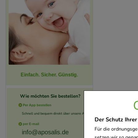
Einfach. Sicher. Günstig.
Wie möchten Sie bestellen?
Per App bestellen
Schnell und bequem direkt über unsere App.
Der Schutz Ihrer
per E-mail
Für die ordnungsge
info@aposalis.de
setzen wir so gena