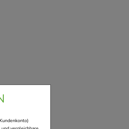
N
 Kundenkonto)
 und vergleichbare