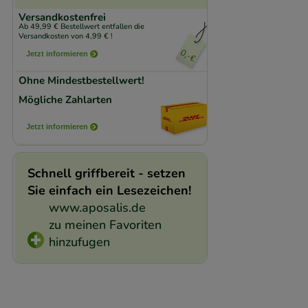
Komfort:
Diese Coo
Versandkostenfrei
beispielsweise für
Ab 49,99 € Bestellwert entfallen die
Versandkosten von 4,99 € !
Verhaltensweisen (
Jetzt informieren
auf Ihre Bedürfnis
Ohne Mindestbestellwert!
Statistik & Trackin
Mögliche Zahlarten
unserer Website sa
Jetzt informieren
den Inhalt auf unse
gestalten. Bitte be
Schnell griffbereit - setzen
Medien übertragen
Sie einfach ein Lesezeichen!
www.aposalis.de
zu meinen Favoriten
hinzufugen