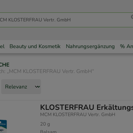
el
Beauty und Kosmetik
Nahrungsergänzung
% An
CHE
ch:
„
MCM KLOSTERFRAU Vertr. GmbH
“
KLOSTERFRAU Erkältung
MCM KLOSTERFRAU Vertr. GmbH
20
g
Balsam