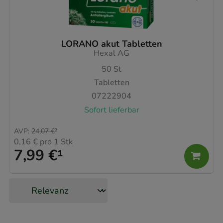
LORANO akut Tabletten
Hexal AG
50
St
Tabletten
07222904
Sofort lieferbar
AVP
:
24,07 €
²
0,16 €
pro 1 Stk
7,99 €
¹