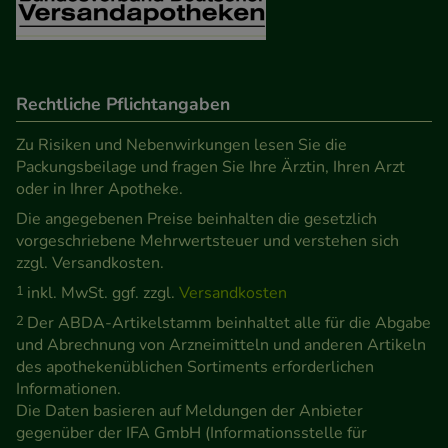
Verhaltensweisen (z.B. Spracheinstellung)
anzupassen. Komfort-Cookies ermöglichen es uns
auch auf Ihre Bedürfnisse zugeschrittene Inhalte
anzuzeigen und unser Partnerprogramm zu
Rechtliche Pflichtangaben
betreiben.
Zu Risiken und Nebenwirkungen lesen Sie die
Packungsbeilage und fragen Sie Ihre Ärztin, Ihren Arzt
Statistik & Tracking:
Hierüber lassen sich
oder in Ihrer Apotheke.
Informationen über die Art und Weise der Nutzung
Die angegebenen Preise beinhalten die gesetzlich
unserer Website sammeln, mit deren Hilfe wir
vorgeschriebene Mehrwertsteuer und verstehen sich
unsere Website weiter für Sie optimieren können,
zzgl. Versandkosten.
den Inhalt auf unserer Website aber auch die
1
inkl. MwSt. ggf. zzgl.
Versandkosten
Werbung auf Drittseiten möglichst relevant für Sie
2
Der ABDA-Artikelstamm beinhaltet alle für die Abgabe
zu gestalten. Bitte beachten Sie, dass Daten hierfür
und Abrechnung von Arzneimitteln und anderen Artikeln
teilweise an Dritte wie z.B. Google oder soziale
des apothekenüblichen Sortiments erforderlichen
Medien übertragen werden.
Informationen.
Die Daten basieren auf Meldungen der Anbieter
gegenüber der IFA GmbH (Informationsstelle für