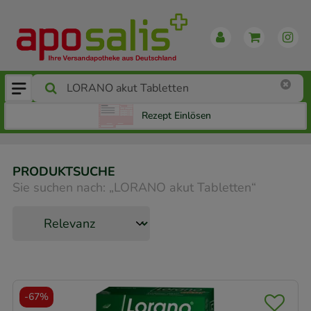
Rezept Einlösen
PRODUKTSUCHE
Sie suchen nach:
„
LORANO akut Tabletten
“
-
67%