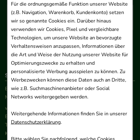
Für die ordnungsgemäße Funktion unserer Website
(z.B. Navigation, Warenkorb, Kundenkonto) setzen
wir so genannte Cookies ein. Darüber hinaus
verwenden wir Cookies, Pixel und vergleichbare
Technologien, um unsere Website an bevorzugte
Verhaltensweisen anzupassen, Informationen über
die Art und Weise der Nutzung unserer Website für
Optimierungszwecke zu erhalten und
personalisierte Werbung ausspielen zu können. Zu
So erreichen Sie uns
Werbezwecken können diese Daten auch an Dritte,
wie z.B. Suchmaschinenanbieter oder Social
Beratung und Kundenservice:
Networks weitergegeben werden.
Montag - Freitag von 9.00 bis 17.00 Uhr
www.ApoSalis.de
· E-Mail:
info@ApoSalis.de
Weitergehende Informationen finden Sie in unserer
Ernst-August-Platz 2 · 30159 Hannover
Datenschutzerklärung
.
Telefon 0511 89 71 80 0 · Fax 0511 89 71 80 11
Kontaktformular
Bitte wählen Sie nachfolgend, welche Cookies