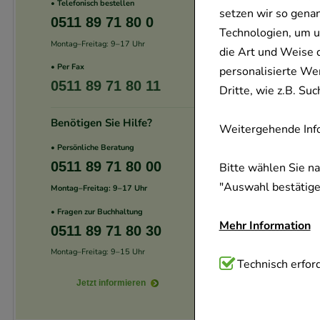
• Telefonisch bestellen
setzen wir so gena
0511 89 71 80 0
Technologien, um u
Montag–Freitag: 9–17 Uhr
die Art und Weise 
• Per Fax
personalisierte We
0511 89 71 80 11
Dritte, wie z.B. S
Benötigen Sie Hilfe?
Weitergehende Info
• Persönliche Beratung
0511 89 71 80 00
Bitte wählen Sie n
"Auswahl bestätigen
Montag–Freitag: 9–17 Uhr
• Fragen zur Buchhaltung
Mehr Information
0511 89 71 80 30
Montag–Freitag: 9–15 Uhr
Technisch Notwend
Technisch erford
Website notwendig 
Jetzt informieren
verzichtet werden 