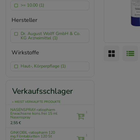
>= 10.00 (1)
Hersteller
Dr. August Wolff GmbH & Co.
KG Arzneimittel (1)
Wirkstoffe
Haut-, Körperpflege (1)
Verkaufsschlager
» MEIST VERKAUFTE PRODUKTE
NASENSPRAY-ratiopharm
1
Erwachsene kons.frei
15 ml
Nasenspray
2,55 €
GINKOBIL-ratiopharm 120
1
mg Filmtabletten
120 St