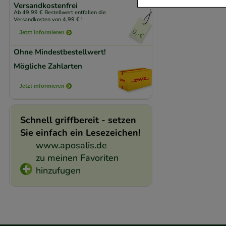
Versandkostenfrei
Ab 49,99 € Bestellwert entfallen die
Komfort:
Diese Coo
Versandkosten von 4,99 € !
beispielsweise für
Jetzt informieren
Verhaltensweisen (
Ohne Mindestbestellwert!
auf Ihre Bedürfnis
Mögliche Zahlarten
Statistik & Trackin
Jetzt informieren
unserer Website sa
den Inhalt auf unse
Schnell griffbereit - setzen
gestalten. Bitte be
Sie einfach ein Lesezeichen!
Medien übertragen
www.aposalis.de
zu meinen Favoriten
hinzufugen