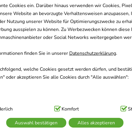
nnte Cookies ein. Darüber hinaus verwenden wir Cookies, Pixel
nsere Website an bevorzugte Verhaltensweisen anzupassen, 
der Nutzung unserer Website für Optimierungszwecke zu erha
rbung ausspielen zu können. Zu Werbezwecken können diese 
uchmaschinenanbieter oder Social Networks weitergegeben wer
rmationen finden Sie in unserer
Datenschutzerklärung
.
achfolgend, welche Cookies gesetzt werden dürfen, und bestäti
" oder akzeptieren Sie alle Cookies durch "Alle auswählen":
ig:
erlich
Hierbei handelt es sich um Cookies, die für die Grundfunk
Komfort
S
sind (z.B. Navigation, Warenkorb, Kundenkonto), weshalb auf 
Auswahl bestätigen
Alles akzeptieren
kann.