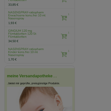
Filmtabletten
33,85 €
NASENSPRAY-ratiopharm
1
Erwachsene kons.frei
10 ml
Nasenspray
1,93 €
GINGIUM 120 mg
1
Filmtabletten
120 St
Filmtabletten
34,50 €
NASENSPRAY-ratiopharm
1
Kinder kons.frei
10 ml
Nasenspray
1,70 €
meine Versandapotheke . .
..bietet mir geprüfte, preisgünstige Produkte.