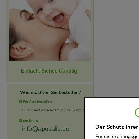
Einfach. Sicher. Günstig.
Wie möchten Sie bestellen?
Per App bestellen
Schnell und bequem direkt über unsere App.
per E-mail
Der Schutz Ihrer
info@aposalis.de
Für die ordnungsge