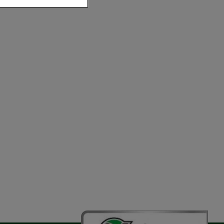
der zu gestalten,
vorzugte
chen es uns auch
m zu betreiben.
der Nutzung
timieren können,
elevant für Sie zu
gle oder soziale