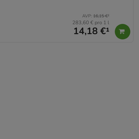
AVP
:
16,15 €
²
283,60 €
pro 1 l
14,18 €
¹