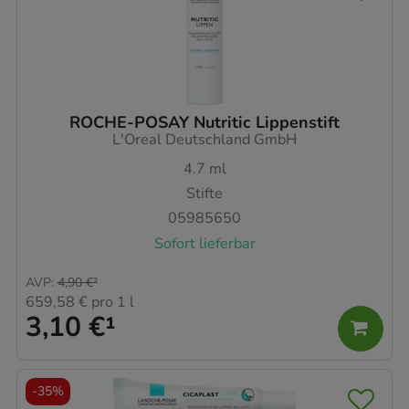
ROCHE-POSAY Nutritic Lippenstift
L'Oreal Deutschland GmbH
4.7
ml
Stifte
05985650
Sofort lieferbar
AVP
:
4,90 €
²
659,58 €
pro 1 l
3,10 €
¹
-
35%