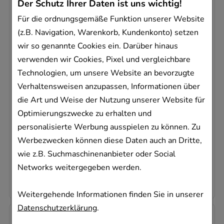
Der Schutz Ihrer Daten ist uns wichtig!
Für die ordnungsgemäße Funktion unserer Website
(z.B. Navigation, Warenkorb, Kundenkonto) setzen
wir so genannte Cookies ein. Darüber hinaus
VICHY NATURALBLEND getönter
verwenden wir Cookies, Pixel und vergleichbare
Lippenbalsam coral
Technologien, um unsere Website an bevorzugte
L'Oreal Deutschland GmbH Geschäftsbereich VICHY
Verhaltensweisen anzupassen, Informationen über
4.5
g
die Art und Weise der Nutzung unserer Website für
Stifte
Optimierungszwecke zu erhalten und
15236300
personalisierte Werbung ausspielen zu können. Zu
Dieses Produkt ist zur Zeit nicht verfügbar
Werbezwecken können diese Daten auch an Dritte,
wie z.B. Suchmaschinenanbieter oder Social
AVP
:
12,00 €
²
2.071,11 €
pro 1 kg
Networks weitergegeben werden.
9,32 €
¹
Weitergehende Informationen finden Sie in unserer
Datenschutzerklärung
.
-
11%