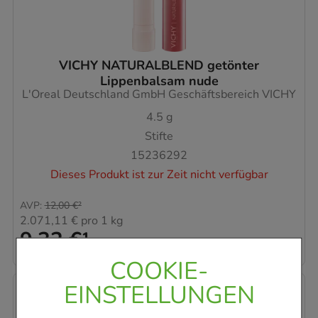
VICHY NATURALBLEND getönter
Lippenbalsam nude
L'Oreal Deutschland GmbH Geschäftsbereich VICHY
4.5
g
Stifte
15236292
Dieses Produkt ist zur Zeit nicht verfügbar
AVP
:
12,00 €
²
2.071,11 €
pro 1 kg
9,32 €
¹
COOKIE-
EINSTELLUNGEN
-
22,5%