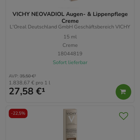
VICHY NEOVADIOL Augen- & Lippenpflege
Creme
L'Oreal Deutschland GmbH Geschäftsbereich VICHY
15
ml
Creme
18044819
Sofort lieferbar
AVP
:
35,50 €
²
1.838,67 €
pro 1 l
27,58 €
¹
-
22,5%