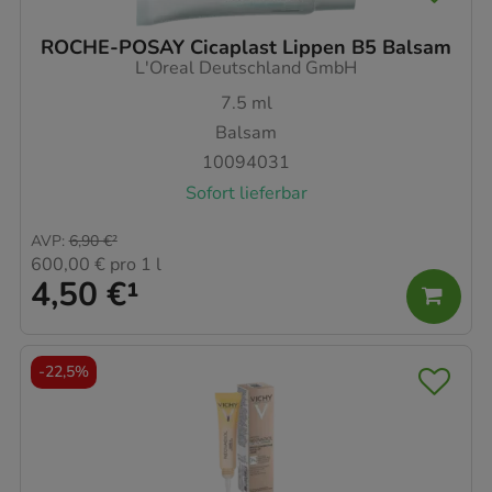
ROCHE-POSAY Cicaplast Lippen B5 Balsam
L'Oreal Deutschland GmbH
7.5
ml
Balsam
10094031
Sofort lieferbar
AVP
:
6,90 €
²
600,00 €
pro 1 l
4,50 €
¹
-
22,5%