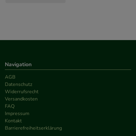
Besuchers oder unsere Seite an bevorzugte
Verhaltensweisen (z.B. Spracheinstellung)
anzupassen. Komfort-Cookies ermöglichen es uns
auch auf Ihre Bedürfnisse zugeschrittene Inhalte
anzuzeigen und unser Partnerprogramm zu
betreiben.
Statistik & Tracking:
Hierüber lassen sich
Navigation
Informationen über die Art und Weise der Nutzung
unserer Website sammeln, mit deren Hilfe wir
AGB
unsere Website weiter für Sie optimieren können,
Datenschutz
Widerrufsrecht
den Inhalt auf unserer Website aber auch die
Versandkosten
Werbung auf Drittseiten möglichst relevant für Sie
FAQ
zu gestalten. Bitte beachten Sie, dass Daten hierfür
Impressum
teilweise an Dritte wie z.B. Google oder soziale
Kontakt
Medien übertragen werden.
Barrierefreiheitserklärung