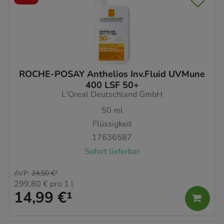
ROCHE-POSAY Anthelios Inv.Fluid UVMune
400 LSF 50+
L'Oreal Deutschland GmbH
50
ml
Flüssigkeit
17636587
Sofort lieferbar
AVP
:
24,50 €
²
299,80 €
pro 1 l
14,99 €
¹