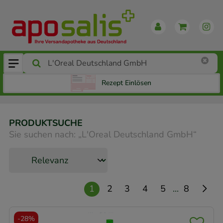
Rezept Einlösen
PRODUKTSUCHE
Sie suchen nach:
„
L'Oreal Deutschland GmbH
“
...
1
2
3
4
5
8
-
28%