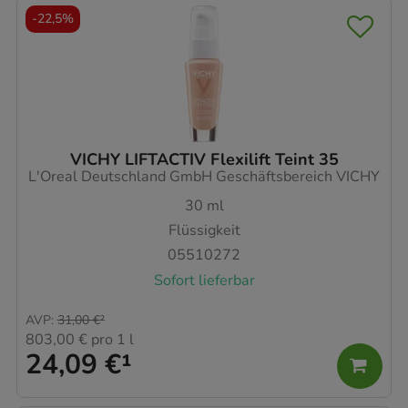
-
22,5%
VICHY LIFTACTIV Flexilift Teint 35
L'Oreal Deutschland GmbH Geschäftsbereich VICHY
30
ml
Flüssigkeit
05510272
Sofort lieferbar
AVP
:
31,00 €
²
803,00 €
pro 1 l
24,09 €
¹