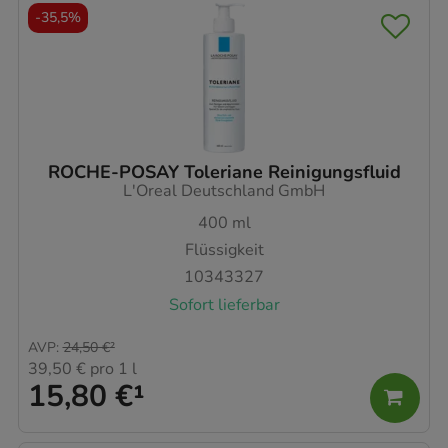
-
35,5%
ROCHE-POSAY Toleriane Reinigungsfluid
L'Oreal Deutschland GmbH
400
ml
Flüssigkeit
10343327
Sofort lieferbar
AVP
:
24,50 €
²
39,50 €
pro 1 l
15,80 €
¹