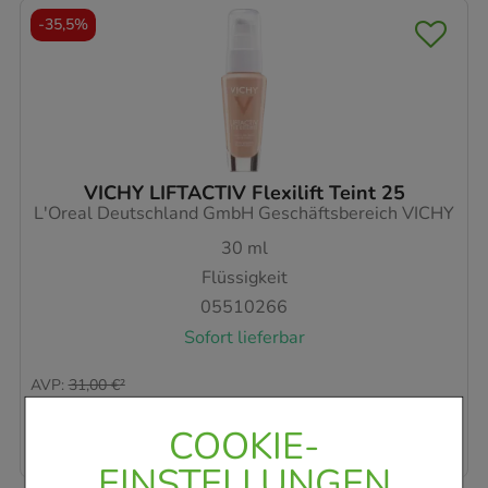
-
35,5%
VICHY LIFTACTIV Flexilift Teint 25
L'Oreal Deutschland GmbH Geschäftsbereich VICHY
30
ml
Flüssigkeit
05510266
Sofort lieferbar
AVP
:
31,00 €
²
666,33 €
pro 1 l
19,99 €
¹
COOKIE-
EINSTELLUNGEN