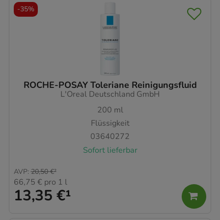
-
35%
ROCHE-POSAY Toleriane Reinigungsfluid
L'Oreal Deutschland GmbH
200
ml
Flüssigkeit
03640272
Sofort lieferbar
AVP
:
20,50 €
²
66,75 €
pro 1 l
13,35 €
¹