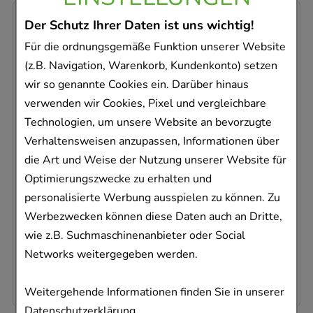
-
37,5%
Der Schutz Ihrer Daten ist uns wichtig!
Für die ordnungsgemäße Funktion unserer Website
(z.B. Navigation, Warenkorb, Kundenkonto) setzen
wir so genannte Cookies ein. Darüber hinaus
verwenden wir Cookies, Pixel und vergleichbare
Technologien, um unsere Website an bevorzugte
VICHY DERMABLEND Make-up 35
L'Oreal Deutschland GmbH Geschäftsbereich VICHY
Verhaltensweisen anzupassen, Informationen über
die Art und Weise der Nutzung unserer Website für
30
ml
Optimierungszwecke zu erhalten und
Flüssigkeit
personalisierte Werbung ausspielen zu können. Zu
04181576
Werbezwecken können diese Daten auch an Dritte,
Sofort lieferbar
wie z.B. Suchmaschinenanbieter oder Social
AVP
:
29,50 €
²
Networks weitergegeben werden.
613,33 €
pro 1 l
18,40 €
¹
Weitergehende Informationen finden Sie in unserer
Datenschutzerklärung
.