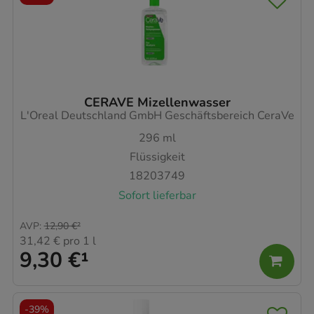
CERAVE Mizellenwasser
L'Oreal Deutschland GmbH Geschäftsbereich CeraVe
296
ml
Flüssigkeit
18203749
Sofort lieferbar
AVP
:
12,90 €
²
31,42 €
pro 1 l
9,30 €
¹
-
39%