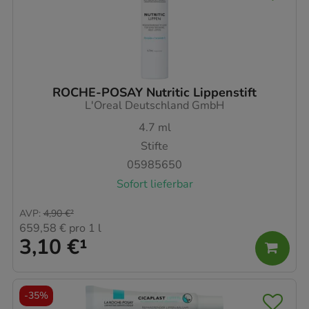
ROCHE-POSAY Nutritic Lippenstift
L'Oreal Deutschland GmbH
4.7
ml
Stifte
05985650
Sofort lieferbar
AVP
:
4,90 €
²
659,58 €
pro 1 l
3,10 €
¹
-
35%