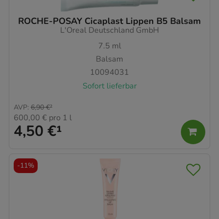
ROCHE-POSAY Cicaplast Lippen B5 Balsam
L'Oreal Deutschland GmbH
7.5
ml
Balsam
10094031
Sofort lieferbar
AVP
:
6,90 €
²
600,00 €
pro 1 l
4,50 €
¹
-
11%