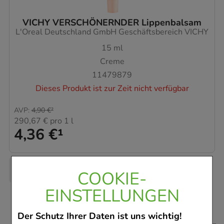
VICHY VERSCHÖNERNDER Lippenbalsam
L'Oreal Deutschland GmbH Geschäftsbereich VICHY
15
ml
Creme
11479879
Dieses Produkt ist zur Zeit nicht verfügbar
AVP
:
4,90 €
²
290,67 €
pro 1 l
4,36 €
¹
COOKIE-
EINSTELLUNGEN
Der Schutz Ihrer Daten ist uns wichtig!