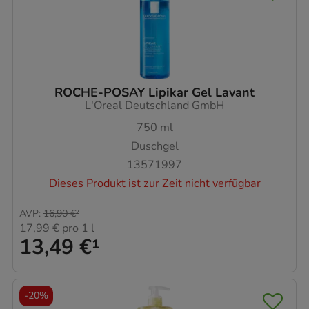
ROCHE-POSAY Lipikar Gel Lavant
L'Oreal Deutschland GmbH
750
ml
Duschgel
13571997
Dieses Produkt ist zur Zeit nicht verfügbar
AVP
:
16,90 €
²
17,99 €
pro 1 l
13,49 €
¹
-
20%