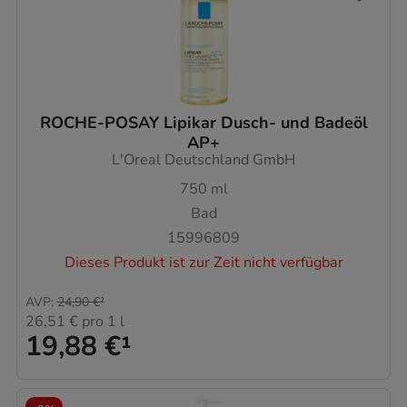
ROCHE-POSAY Lipikar Dusch- und Badeöl
AP+
L'Oreal Deutschland GmbH
750
ml
Bad
15996809
Dieses Produkt ist zur Zeit nicht verfügbar
AVP
:
24,90 €
²
26,51 €
pro 1 l
19,88 €
¹