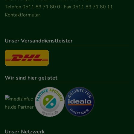
Informationen über die Art und Weise der Nutzung
Telefon 0511 89 71 80 0 · Fax 0511 89 71 80 11
unserer Website sammeln, mit deren Hilfe wir
Kontaktformular
unsere Website weiter für Sie optimieren können,
den Inhalt auf unserer Website aber auch die
Werbung auf Drittseiten möglichst relevant für Sie
Unser Versanddienstleister
zu gestalten. Bitte beachten Sie, dass Daten hierfür
teilweise an Dritte wie z.B. Google oder soziale
Medien übertragen werden.
Wir sind hier gelistet
Unser Netzwerk