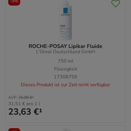
-
9%
ROCHE-POSAY Lipikar Fluide
L'Oreal Deutschland GmbH
750
ml
Flüssigkeit
17308759
Dieses Produkt ist zur Zeit nicht verfügbar
AVP
:
25,90 €
²
31,51 €
pro 1 l
23,63 €
¹