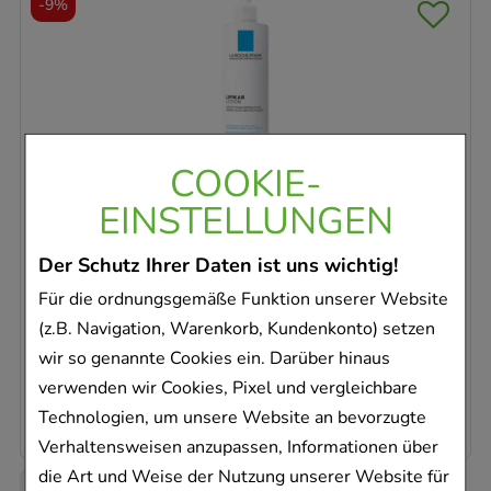
-
9%
COOKIE-
ROCHE-POSAY Lipikar Lotion
L'Oreal Deutschland GmbH
EINSTELLUNGEN
750
ml
Lotion
Der Schutz Ihrer Daten ist uns wichtig!
17308765
Für die ordnungsgemäße Funktion unserer Website
Dieses Produkt ist zur Zeit nicht verfügbar
(z.B. Navigation, Warenkorb, Kundenkonto) setzen
wir so genannte Cookies ein. Darüber hinaus
AVP
:
25,90 €
²
verwenden wir Cookies, Pixel und vergleichbare
31,51 €
pro 1 l
23,63 €
¹
Technologien, um unsere Website an bevorzugte
Verhaltensweisen anzupassen, Informationen über
die Art und Weise der Nutzung unserer Website für