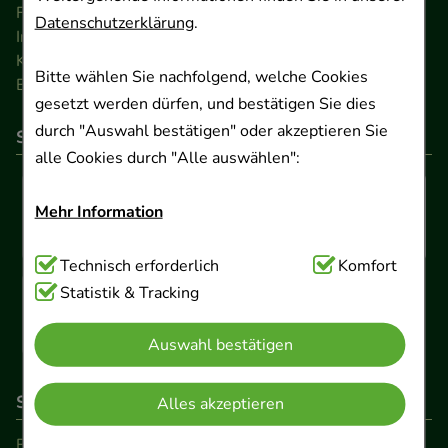
FAQ
Datenschutzerklärung
.
Impressum
Kontakt
Bitte wählen Sie nachfolgend, welche Cookies
Barrierefreiheitserklärung
gesetzt werden dürfen, und bestätigen Sie dies
durch "Auswahl bestätigen" oder akzeptieren Sie
So können Sie bezahlen
alle Cookies durch "Alle auswählen":
Mehr Information
Technisch Notwendig:
Technisch erforderlich
Hierbei handelt es sich um
Komfort
Cookies, die für die Grundfunktionen unserer
Statistik & Tracking
Website notwendig sind (z.B. Navigation,
Auswahl bestätigen
Warenkorb, Kundenkonto), weshalb auf diese nicht
verzichtet werden kann.
So erreichen Sie uns
Alles akzeptieren
Komfort:
Diese Cookies werden genutzt um das
Beratung und Kundenservice: