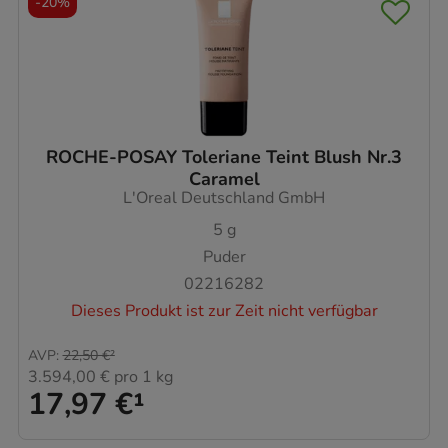
-
20%
ROCHE-POSAY Toleriane Teint Blush Nr.3
Caramel
L'Oreal Deutschland GmbH
5
g
Puder
02216282
Dieses Produkt ist zur Zeit nicht verfügbar
AVP
:
22,50 €
²
3.594,00 €
pro 1 kg
17,97 €
¹