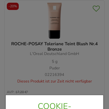
-
20%
ROCHE-POSAY Toleriane Teint Blush Nr.4
Bronze
L'Oreal Deutschland GmbH
5
g
Puder
02216394
Dieses Produkt ist zur Zeit nicht verfügbar
AVP
:
17,20 €
²
2.746,00 €
pro 1 kg
13,73 €
¹
COOKIE-