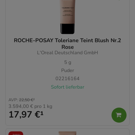
ROCHE-POSAY Toleriane Teint Blush Nr.2
Rose
L'Oreal Deutschland GmbH
5
g
Puder
02216164
Sofort lieferbar
AVP
:
22,50 €
²
3.594,00 €
pro 1 kg
17,97 €
¹