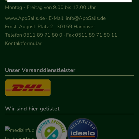
Einkaufserlebnis noch ansprechender zu gestalten,
Montag - Freitag von 9.00 bis 17.00 Uhr
beispielsweise für die Wiedererkennung des
www.ApoSalis.de
· E-Mail:
info@ApoSalis.de
Besuchers oder unsere Seite an bevorzugte
Ernst-August-Platz 2 · 30159 Hannover
Verhaltensweisen (z.B. Spracheinstellung)
Telefon 0511 89 71 80 0 · Fax 0511 89 71 80 11
anzupassen. Komfort-Cookies ermöglichen es uns
Kontaktformular
auch auf Ihre Bedürfnisse zugeschrittene Inhalte
anzuzeigen und unser Partnerprogramm zu
betreiben.
Unser Versanddienstleister
Statistik & Tracking:
Hierüber lassen sich
Informationen über die Art und Weise der Nutzung
unserer Website sammeln, mit deren Hilfe wir
unsere Website weiter für Sie optimieren können,
Wir sind hier gelistet
den Inhalt auf unserer Website aber auch die
Werbung auf Drittseiten möglichst relevant für Sie
zu gestalten. Bitte beachten Sie, dass Daten hierfür
teilweise an Dritte wie z.B. Google oder soziale