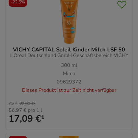
-
22,5%
VICHY CAPITAL Soleil Kinder Milch LSF 50
L'Oreal Deutschland GmbH Geschäftsbereich VICHY
300
ml
Milch
09629372
Dieses Produkt ist zur Zeit nicht verfügbar
AVP
:
22,00 €
²
56,97 €
pro 1 l
17,09 €
¹