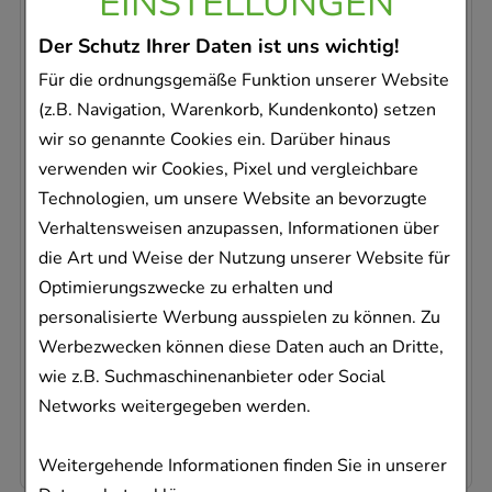
EINSTELLUNGEN
-
11%
Der Schutz Ihrer Daten ist uns wichtig!
Für die ordnungsgemäße Funktion unserer Website
(z.B. Navigation, Warenkorb, Kundenkonto) setzen
wir so genannte Cookies ein. Darüber hinaus
verwenden wir Cookies, Pixel und vergleichbare
VICHY PURETE Thermale Demaq Integral
Technologien, um unsere Website an bevorzugte
3in1 Milch
L'Oreal Deutschland GmbH Geschäftsbereich VICHY
Verhaltensweisen anzupassen, Informationen über
die Art und Weise der Nutzung unserer Website für
300
ml
Optimierungszwecke zu erhalten und
Milch
personalisierte Werbung ausspielen zu können. Zu
06569847
Werbezwecken können diese Daten auch an Dritte,
Dieses Produkt ist zur Zeit nicht verfügbar
wie z.B. Suchmaschinenanbieter oder Social
AVP
:
18,50 €
²
Networks weitergegeben werden.
54,73 €
pro 1 l
16,42 €
¹
Weitergehende Informationen finden Sie in unserer