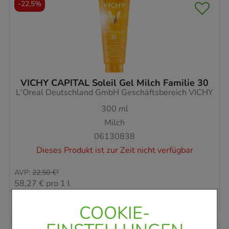
-
22,5%
VICHY CAPITAL Soleil Gel Milch Familie 30
L'Oreal Deutschland GmbH Geschäftsbereich VICHY
300
ml
Milch
06130838
Dieses Produkt ist zur Zeit nicht verfügbar
AVP
:
22,50 €
²
58,27 €
pro 1 l
17,48 €
¹
COOKIE-