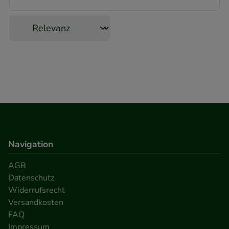
beispielsweise für die Wiedererkennung des
Besuchers oder unsere Seite an bevorzugte
Verhaltensweisen (z.B. Spracheinstellung)
anzupassen. Komfort-Cookies ermöglichen es uns
auch auf Ihre Bedürfnisse zugeschrittene Inhalte
anzuzeigen und unser Partnerprogramm zu
betreiben.
Statistik & Tracking:
Hierüber lassen sich
Informationen über die Art und Weise der Nutzung
Navigation
unserer Website sammeln, mit deren Hilfe wir
unsere Website weiter für Sie optimieren können,
AGB
den Inhalt auf unserer Website aber auch die
Datenschutz
Werbung auf Drittseiten möglichst relevant für Sie
Widerrufsrecht
zu gestalten. Bitte beachten Sie, dass Daten hierfür
Versandkosten
teilweise an Dritte wie z.B. Google oder soziale
FAQ
Impressum
Medien übertragen werden.