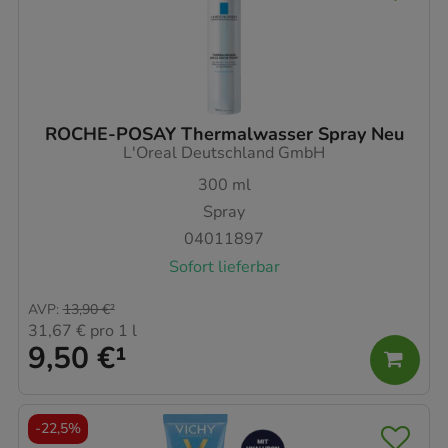
ROCHE-POSAY Thermalwasser Spray Neu
L'Oreal Deutschland GmbH
300
ml
Spray
04011897
Sofort lieferbar
AVP
:
13,90 €
²
31,67 €
pro 1 l
9,50 €
¹
-
22,5%