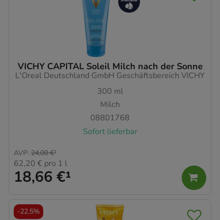
VICHY CAPITAL Soleil Milch nach der Sonne
L'Oreal Deutschland GmbH Geschäftsbereich VICHY
300
ml
Milch
08801768
Sofort lieferbar
AVP
:
24,00 €
²
62,20 €
pro 1 l
18,66 €
¹
-
22,5%